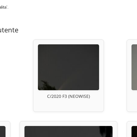
lita’.
utente
C/2020 F3 (NEOWISE)