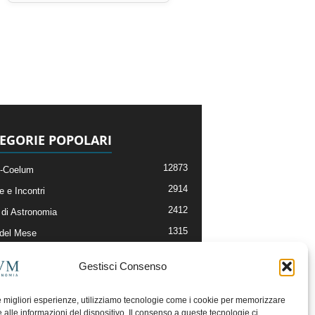
EGORIE POPOLARI
12873
-Coelum
2914
e e Incontri
2412
di Astronomia
1315
 del Mese
365
nomia, Astrofisica e Cosmologia
Gestisci Consenso
268
li e Risorse On-Line
193
og della Redazione
le migliori esperienze, utilizziamo tecnologie come i cookie per memorizzare
 alle informazioni del dispositivo. Il consenso a queste tecnologie ci