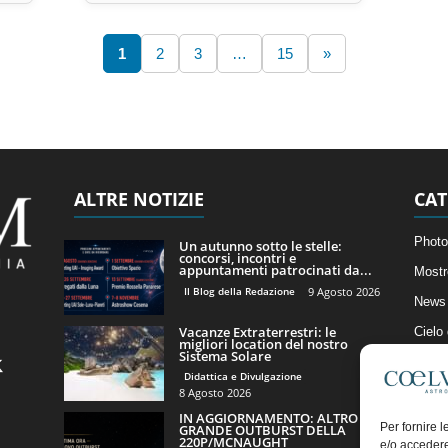
1
2
3
…
15
»
ALTRE NOTIZIE
CAT
Photo
Un autunno sotto le stelle:
concorsi, incontri e
appuntamenti patrocinati da...
Mostr
Il Blog della Redazione
9 Agosto 2026
News 
Vacanze Extraterrestri: le
Cielo
migliori location del nostro
Sistema Solare
Astro
Didattica e Divulgazione
Artico
8 Agosto 2026
IN AGGIORNAMENTO: ALTRO
Il Bl
Per fornire 
GRANDE OUTBURST DELLA
220P/MCNAUGHT
e/o accedere