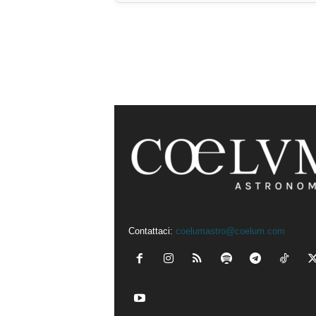
Contattaci:
coelumastro@coelum.com