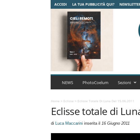
ACCEDI
LA TUA PUBBLICITÀ QUI?
NEWSLETTE
C
o
NEWS
PhotoCoelum
Sezioni
e
l
u
Home
>
Eclisse
>
Eclisse Totale Di Luna Del 15.06.2011
Eclisse totale di Lu
m
A
s
di
Luca Maccarini
inserita il
16 Giugno 2011
t
r
o