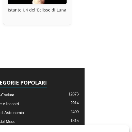
Istante U4 dell’Eclisse di Luna
EGORIE POPOLARI
12873
-Coelum
2914
e e Incontri
2409
di Astronomia
1315
 del Mese
365
nomia, Astrofisica e Cosmologia