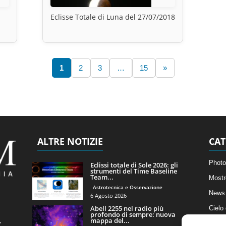
Eclisse Totale di Luna del 27/07/2018
1
2
3
…
15
»
ALTRE NOTIZIE
CAT
Photo
Eclissi totale di Sole 2026: gli
strumenti del Time Baseline
Team...
Mostr
Astrotecnica e Osservazione
News 
6 Agosto 2026
Abell 2255 nel radio più
Cielo
profondo di sempre: nuova
mappa del...
Astro