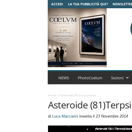
ACCEDI
LA TUA PUBBLICITÀ QUI?
NEWSLETTE
C
o
NEWS
PhotoCoelum
Sezioni
e
l
u
Home
>
Asteroide (81)Terpsichore
Asteroide (81)Terps
m
A
s
di
Luca Maccarini
inserita il
23 Novembre 2014
t
r
o