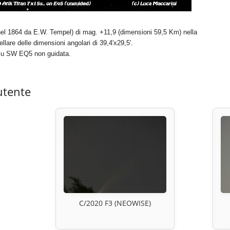
 nel 1864 da E.W. Tempel) di mag. +11,9 (dimensioni 59,5 Km) nella
lare delle dimensioni angolari di 39,4′x29,5′.
 su SW EQ5 non guidata.
utente
C/2020 F3 (NEOWISE)