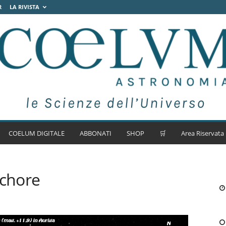
R
LA RIVISTA
COELUM DIGITALE
ABBONATI
SHOP
🛒
Area Riservata
ichore