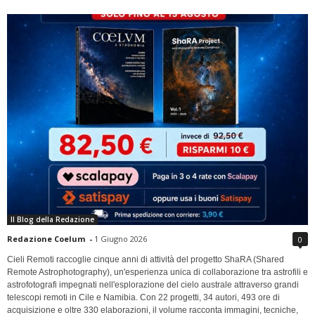
Il Blog della Redazione
Redazione Coelum
-
1 Giugno 2026
0
Cieli Remoti raccoglie cinque anni di attività del progetto ShaRA (Shared
Remote Astrophotography), un'esperienza unica di collaborazione tra astrofili e
astrofotografi impegnati nell'esplorazione del cielo australe attraverso grandi
telescopi remoti in Cile e Namibia. Con 22 progetti, 34 autori, 493 ore di
acquisizione e oltre 330 elaborazioni, il volume racconta immagini, tecniche,