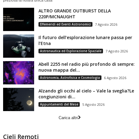
preziosa la nostra unica casa
ALTRO GRANDE OUTBURST DELLA
220P/MCNAUGHT
Effemeridi ed Eventi Astronomici
7 Agosto 2026
Il futuro dell’esplorazione lunare passa per
l’Etna
Astronautica ed Esplorazione Spaziale
7 Agosto 2026
Abell 2255 nel radio più profondo di sempre:
nuova mappa del...
Astronomia, Astrofisica e Cosmologia
6 Agosto 2026
Alzando gli occhi al cielo – Vale la sveglia?Le
congiunzioni di...
Appuntamenti del Mese
5 Agosto 2026
Carica altri
Cieli Remoti