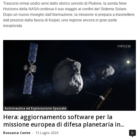
Trascorsi ormai undici anni dallo storico sorvolo di Plutone, la sonda New
Horizons della NASA continua il suo viaggio ai confini del Sistema Solare.
Dopo un nuovo risveglio dall’ibernazione, la missione si prepara a trasmettere
dati preziosi dalla fascia di Kuiper, una regione ancora in gran parte
inesplorata
Astronautica ed Esplorazione Spaziale
Hera: aggiornamento software per la
missione europea di difesa planetaria in...
Rossana Conte
-
15 Luglio 2026
0