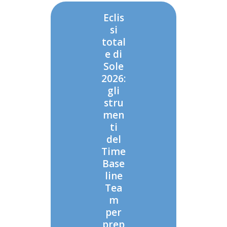
Eclis
si
total
e di
Sole
2026:
gli
stru
men
ti
del
Time
Base
line
Tea
m
per
prep