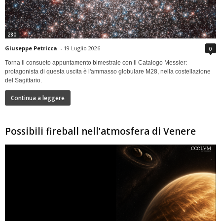
280
Giuseppe Petricca
-
19 Luglio 2026
0
Torna il consueto appuntamento bimestrale con il Catalogo Messier:
protagonista di questa uscita è l'ammasso globulare M28, nella costellazione
del Sagittario.
Continua a leggere
Possibili fireball nell’atmosfera di Venere