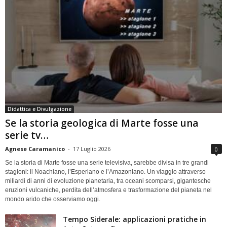
Didattica e Divulgazione
Se la storia geologica di Marte fosse una
serie tv…
Agnese Caramanico
-
17 Luglio 2026
0
Se la storia di Marte fosse una serie televisiva, sarebbe divisa in tre grandi
stagioni: il Noachiano, l’Esperiano e l’Amazoniano. Un viaggio attraverso
miliardi di anni di evoluzione planetaria, tra oceani scomparsi, gigantesche
eruzioni vulcaniche, perdita dell’atmosfera e trasformazione del pianeta nel
mondo arido che osserviamo oggi.
Tempo Siderale: applicazioni pratiche in