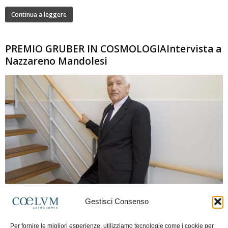
Continua a leggere
PREMIO GRUBER IN COSMOLOGIAIntervista a
Nazzareno Mandolesi
280
Gestisci Consenso
Frida Paolella
-
16 Giugno 2026
0
Intervista al professor Nazzareno Mandolesi, tra i protagonisti della cosmologia
Per fornire le migliori esperienze, utilizziamo tecnologie come i cookie per
spaziale europea e della missione Planck. Il dialogo ripercorre i principali