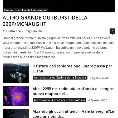
Effemeridi ed Eventi Astronomici
ALTRO GRANDE OUTBURST DELLA
220P/MCNAUGHT
Claudio Pra
-
7 Agosto 2026
0
Dopo il grande “botto” di inizio giugno in prossimità del perielio, che l’aveva
vista variare la sua luminosità di circa nove magnitudini (dalla diciottesima alla
nona grandezza) la 220P/ McNaught ha subìto un nuovo potente outburst
presumibilmente tra il 5 e il 6 agosto, passando improvvisamente dalla
tredicesima alla settima magnitudine.
Il futuro dell’esplorazione lunare passa per
l’Etna
Astronautica ed Esplorazione Spaziale
7 Agosto 2026
Abell 2255 nel radio più profondo di sempre:
nuova mappa del...
Astronomia, Astrofisica e Cosmologia
6 Agosto 2026
Alzando gli occhi al cielo – Vale la sveglia?Le
congiunzioni di...