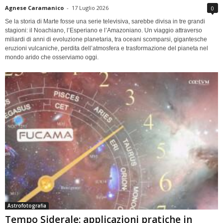
Agnese Caramanico
-
17 Luglio 2026
0
Se la storia di Marte fosse una serie televisiva, sarebbe divisa in tre grandi
stagioni: il Noachiano, l’Esperiano e l’Amazoniano. Un viaggio attraverso
miliardi di anni di evoluzione planetaria, tra oceani scomparsi, gigantesche
eruzioni vulcaniche, perdita dell’atmosfera e trasformazione del pianeta nel
mondo arido che osserviamo oggi.
Astrofotografia
Tempo Siderale: applicazioni pratiche in