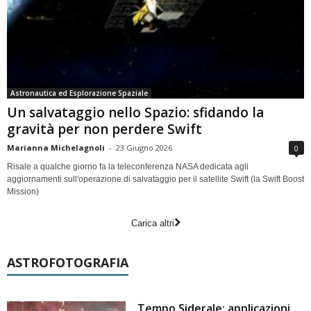
Astronautica ed Esplorazione Spaziale
Un salvataggio nello Spazio: sfidando la
gravità per non perdere Swift
Marianna Michelagnoli
-
23 Giugno 2026
0
Risale a qualche giorno fa la teleconferenza NASA dedicata agli
aggiornamenti sull'operazione di salvataggio per il satellite Swift (la Swift Boost
Mission)
Carica altri
ASTROFOTOGRAFIA
Tempo Siderale: applicazioni