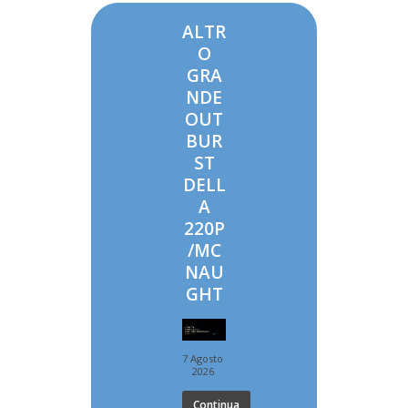
ALTR
O
GRA
NDE
OUT
BUR
ST
DELL
A
220P
/MC
NAU
GHT
7 Agosto
2026
Continua