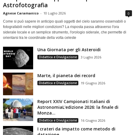
Astrofotografia
Agnese Caramanico
-
10 Luglio 2026
0
Come si può sapere in anticipo quali oggetti del cielo saranno osservabili o
fotografabili nelle migliori condizioni? La risposta passa attraverso l'ora
siderale locale e un semplice strumento, l'orologio siderale, che permette di
orientarsi tra le coordinate della volta celeste
Una Giornata per gli Asteroidi
Didattica e Divulgazione
3 Luglio 2026
Marte, il pianeta dei record
Didattica e Divulgazione
19 Giugno 2026
Report XXIV Campionati Italiani di
AstronomiaL'edizione 2026: la finale di
Monza...
Didattica e Divulgazione
16 Giugno 2026
I crateri da impatto come metodo di
datazione