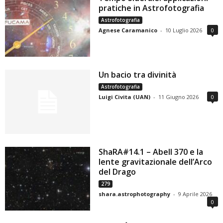
pratiche in Astrofotografia
Astrofotografia
Agnese Caramanico
-
10 Luglio 2026
0
Un bacio tra divinità
Astrofotografia
Luigi Civita (UAN)
-
11 Giugno 2026
0
ShaRA#14.1 – Abell 370 e la
lente gravitazionale dell’Arco
del Drago
279
shara.astrophotography
-
9 Aprile 2026
0