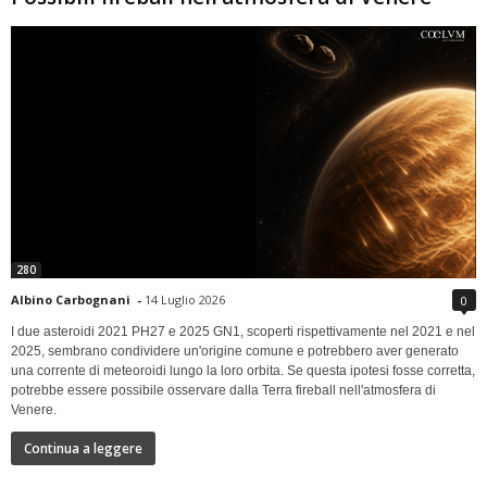
280
Albino Carbognani
-
14 Luglio 2026
0
I due asteroidi 2021 PH27 e 2025 GN1, scoperti rispettivamente nel 2021 e nel
2025, sembrano condividere un'origine comune e potrebbero aver generato
una corrente di meteoroidi lungo la loro orbita. Se questa ipotesi fosse corretta,
potrebbe essere possibile osservare dalla Terra fireball nell'atmosfera di
Venere.
Continua a leggere