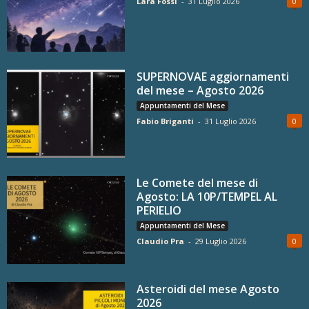
Lara Fossi
-
31 Luglio 2026
0
SUPERNOVAE aggiornamenti
del mese – Agosto 2026
Appuntamenti del Mese
Fabio Briganti
-
31 Luglio 2026
0
Le Comete del mese di
Agosto: LA 10P/TEMPEL AL
PERIELIO
Appuntamenti del Mese
Claudio Pra
-
29 Luglio 2026
0
Asteroidi del mese Agosto
2026