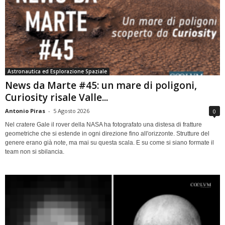
Astronautica ed Esplorazione Spaziale
News da Marte #45: un mare di poligoni,
Curiosity risale Valle...
Antonio Piras
-
5 Agosto 2026
0
Nel cratere Gale il rover della NASA ha fotografato una distesa di fratture
geometriche che si estende in ogni direzione fino all'orizzonte. Strutture del
genere erano già note, ma mai su questa scala. E su come si siano formate il
team non si sbilancia.