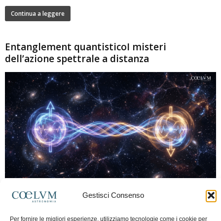
Continua a leggere
Entanglement quantisticoI misteri
dell’azione spettrale a distanza
280
Gestisci Consenso
Marco Lorrai
-
15 Giugno 2026
0
L'entanglement quantistico è uno dei fenomeni più sorprendenti della fisica
Per fornire le migliori esperienze, utilizziamo tecnologie come i cookie per
moderna: due particelle possono mostrare correlazioni che sembrano ignorare