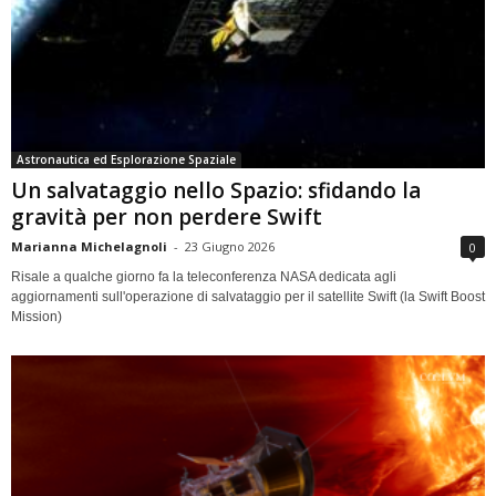
Astronautica ed Esplorazione Spaziale
Un salvataggio nello Spazio: sfidando la
gravità per non perdere Swift
Marianna Michelagnoli
-
23 Giugno 2026
0
Risale a qualche giorno fa la teleconferenza NASA dedicata agli
aggiornamenti sull'operazione di salvataggio per il satellite Swift (la Swift Boost
Mission)