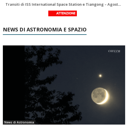
Le costellazioni di Agosto 2026: Delfino
La Luna del Mese – Agosto 2026
NEWS DI ASTRONOMIA E SPAZIO
News di Astronomia