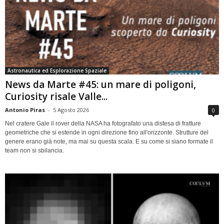
Astronautica ed Esplorazione Spaziale
News da Marte #45: un mare di poligoni,
Curiosity risale Valle...
Antonio Piras
-
5 Agosto 2026
0
Nel cratere Gale il rover della NASA ha fotografato una distesa di fratture
geometriche che si estende in ogni direzione fino all'orizzonte. Strutture del
genere erano già note, ma mai su questa scala. E su come si siano formate il
team non si sbilancia.