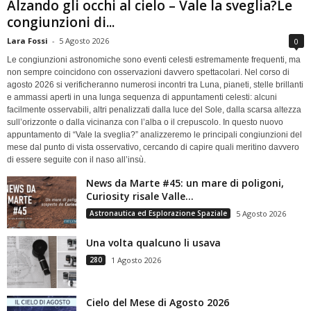
Alzando gli occhi al cielo – Vale la sveglia?Le
congiunzioni di...
Lara Fossi
-
5 Agosto 2026
0
Le congiunzioni astronomiche sono eventi celesti estremamente frequenti, ma
non sempre coincidono con osservazioni davvero spettacolari. Nel corso di
agosto 2026 si verificheranno numerosi incontri tra Luna, pianeti, stelle brillanti
e ammassi aperti in una lunga sequenza di appuntamenti celesti: alcuni
facilmente osservabili, altri penalizzati dalla luce del Sole, dalla scarsa altezza
sull’orizzonte o dalla vicinanza con l’alba o il crepuscolo. In questo nuovo
appuntamento di “Vale la sveglia?” analizzeremo le principali congiunzioni del
mese dal punto di vista osservativo, cercando di capire quali meritino davvero
di essere seguite con il naso all’insù.
News da Marte #45: un mare di poligoni,
Curiosity risale Valle...
Astronautica ed Esplorazione Spaziale
5 Agosto 2026
Una volta qualcuno li usava
280
1 Agosto 2026
Cielo del Mese di Agosto 2026