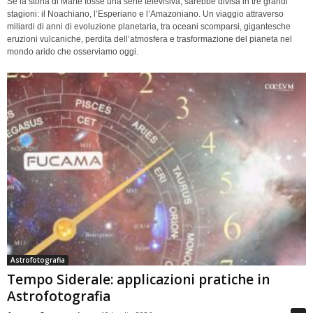
Se la storia di Marte fosse una serie televisiva, sarebbe divisa in tre grandi
stagioni: il Noachiano, l’Esperiano e l’Amazoniano. Un viaggio attraverso
miliardi di anni di evoluzione planetaria, tra oceani scomparsi, gigantesche
eruzioni vulcaniche, perdita dell’atmosfera e trasformazione del pianeta nel
mondo arido che osserviamo oggi.
Astrofotografia
Tempo Siderale: applicazioni pratiche in
Astrofotografia