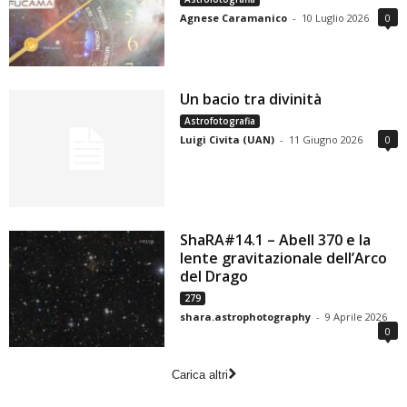
Agnese Caramanico
-
10 Luglio 2026
0
Un bacio tra divinità
Astrofotografia
Luigi Civita (UAN)
-
11 Giugno 2026
0
ShaRA#14.1 – Abell 370 e la
lente gravitazionale dell’Arco
del Drago
279
shara.astrophotography
-
9 Aprile 2026
0
Carica altri