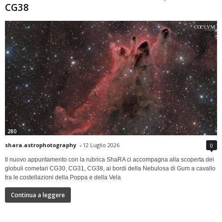
CG38
280
shara.astrophotography
-
12 Luglio 2026
0
Il nuovo appuntamento con la rubrica ShaRA ci accompagna alla scoperta dei
globuli cometari CG30, CG31, CG38, ai bordi della Nebulosa di Gum a cavallo
tra le costellazioni della Poppa e della Vela
Continua a leggere