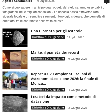
Agnese Caramanico
-
10 Luglio 2026
0
Come si può sapere in anticipo quali oggetti del cielo saranno osservabili o
fotografabili nelle migliori condizioni? La risposta passa attraverso l'ora
siderale locale e un semplice strumento, l'orologio siderale, che permette di
orientarsi tra le coordinate della volta celeste
Una Giornata per gli Asteroidi
Didattica e Divulgazione
3 Luglio 2026
Marte, il pianeta dei record
Didattica e Divulgazione
19 Giugno 2026
Report XXIV Campionati Italiani di
AstronomiaL'edizione 2026: la finale di
Monza...
Didattica e Divulgazione
16 Giugno 2026
I crateri da impatto come metodo di
datazione
Didattica e Divulgazione
12 Giugno 2026