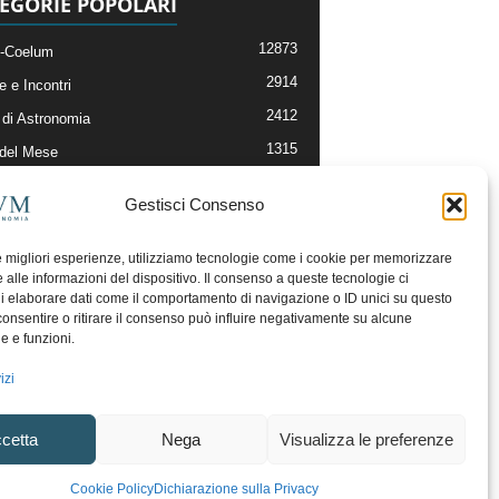
EGORIE POPOLARI
12873
-Coelum
2914
e e Incontri
2412
di Astronomia
1315
 del Mese
365
nomia, Astrofisica e Cosmologia
Gestisci Consenso
268
li e Risorse On-Line
192
og della Redazione
le migliori esperienze, utilizziamo tecnologie come i cookie per memorizzare
 alle informazioni del dispositivo. Il consenso a queste tecnologie ci
i elaborare dati come il comportamento di navigazione o ID unici su questo
consentire o ritirare il consenso può influire negativamente su alcune
he e funzioni.
izi
cetta
Nega
Visualizza le preferenze
ecesso
Regolamento uso sezione PhotoCoelum
Cookie Policy
Dichiarazione sulla Privacy