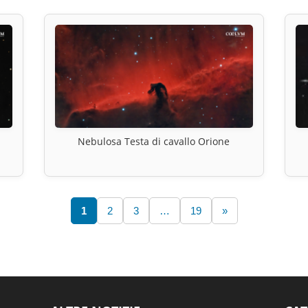
Nebulosa Testa di cavallo Orione
1
2
3
…
19
»