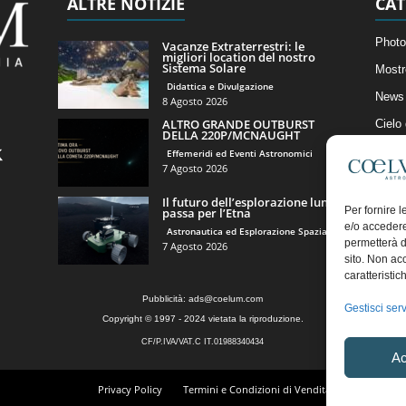
ALTRE NOTIZIE
CAT
Photo
Vacanze Extraterrestri: le
migliori location del nostro
Sistema Solare
Mostr
Didattica e Divulgazione
News 
8 Agosto 2026
ALTRO GRANDE OUTBURST
Cielo
DELLA 220P/MCNAUGHT
Astro
Effemeridi ed Eventi Astronomici
7 Agosto 2026
Artico
Il futuro dell’esplorazione lunare
Il Bl
Per fornire 
passa per l’Etna
e/o accedere
Astronautica ed Esplorazione Spaziale
permetterà d
7 Agosto 2026
sito. Non ac
caratteristic
Pubblicità:
ads@coelum.com
Gestisci serv
Copyright © 1997 - 2024 vietata la riproduzione.
CF/P.IVA/VAT.C IT.01988340434
Ac
Privacy Policy
Termini e Condizioni di Vendita
Diritto di r