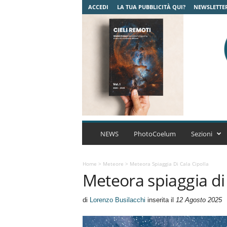
ACCEDI
LA TUA PUBBLICITÀ QUI?
NEWSLETTE
C
o
NEWS
PhotoCoelum
Sezioni
e
l
u
Home
>
Meteore
>
Meteora Spiaggia Di Cala Cipolla
Meteora spiaggia di 
m
A
s
di
Lorenzo Busilacchi
inserita il
12 Agosto 2025
t
r
o