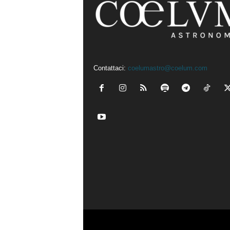
Contattaci:
coelumastro@coelum.com