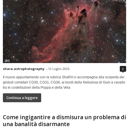
280
shara.astrophotography
-
12 Luglio 2026
0
Il nuovo appuntamento con la rubrica ShaRA ci accompagna alla scoperta dei
globuli cometari CG30, CG31, CG38, ai bordi della Nebulosa di Gum a cavallo
tra le costellazioni della Poppa e della Vela
Continua a leggere
Come ingigantire a dismisura un problema di
una banalità disarmante