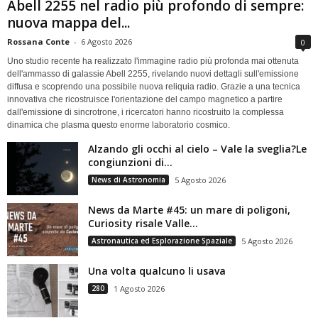
Abell 2255 nel radio più profondo di sempre:
nuova mappa del...
Rossana Conte
-
6 Agosto 2026
0
Uno studio recente ha realizzato l'immagine radio più profonda mai ottenuta
dell'ammasso di galassie Abell 2255, rivelando nuovi dettagli sull'emissione
diffusa e scoprendo una possibile nuova reliquia radio. Grazie a una tecnica
innovativa che ricostruisce l'orientazione del campo magnetico a partire
dall'emissione di sincrotrone, i ricercatori hanno ricostruito la complessa
dinamica che plasma questo enorme laboratorio cosmico.
Alzando gli occhi al cielo – Vale la sveglia?Le
congiunzioni di...
News di Astronomia
5 Agosto 2026
News da Marte #45: un mare di poligoni,
Curiosity risale Valle...
Astronautica ed Esplorazione Spaziale
5 Agosto 2026
Una volta qualcuno li usava
280
1 Agosto 2026