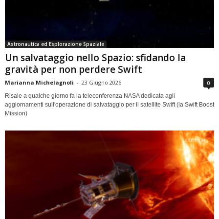
Astronautica ed Esplorazione Spaziale
Un salvataggio nello Spazio: sfidando la
gravità per non perdere Swift
Marianna Michelagnoli
-
23 Giugno 2026
0
Risale a qualche giorno fa la teleconferenza NASA dedicata agli
aggiornamenti sull'operazione di salvataggio per il satellite Swift (la Swift Boost
Mission)