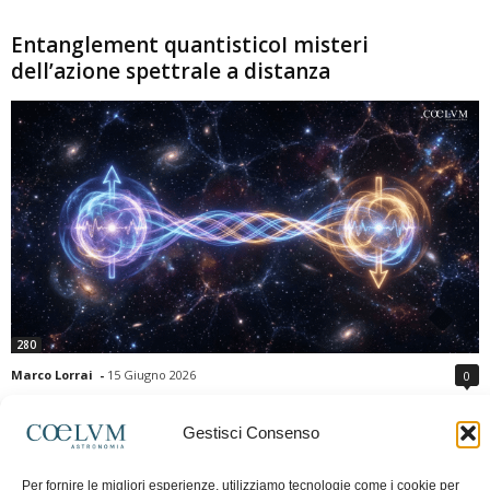
Entanglement quantisticoI misteri
dell’azione spettrale a distanza
280
Marco Lorrai
-
15 Giugno 2026
0
L'entanglement quantistico è uno dei fenomeni più sorprendenti della fisica
moderna: due particelle possono mostrare correlazioni che sembrano ignorare
Gestisci Consenso
la distanza che le separa. Gli esperimenti e i teoremi di Bell hanno escluso le
semplici spiegazioni basate su "variabili nascoste" locali, confermando le
Per fornire le migliori esperienze, utilizziamo tecnologie come i cookie per
previsioni della meccanica quantistica. Nonostante ciò, l'entanglement non