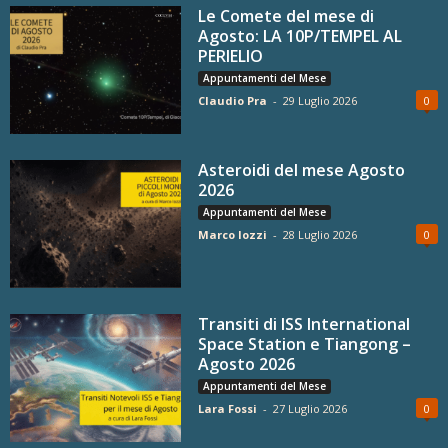
Le Comete del mese di
Agosto: LA 10P/TEMPEL AL
PERIELIO
Appuntamenti del Mese
Claudio Pra
-
29 Luglio 2026
0
Asteroidi del mese Agosto
2026
Appuntamenti del Mese
Marco Iozzi
-
28 Luglio 2026
0
Transiti di ISS International
Space Station e Tiangong –
Agosto 2026
Appuntamenti del Mese
Lara Fossi
-
27 Luglio 2026
0