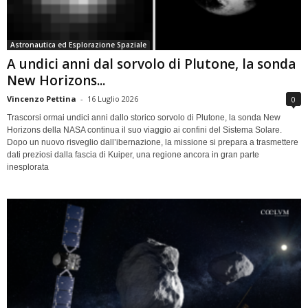
Astronautica ed Esplorazione Spaziale
A undici anni dal sorvolo di Plutone, la sonda
New Horizons...
Vincenzo Pettina
-
16 Luglio 2026
0
Trascorsi ormai undici anni dallo storico sorvolo di Plutone, la sonda New
Horizons della NASA continua il suo viaggio ai confini del Sistema Solare.
Dopo un nuovo risveglio dall’ibernazione, la missione si prepara a trasmettere
dati preziosi dalla fascia di Kuiper, una regione ancora in gran parte
inesplorata