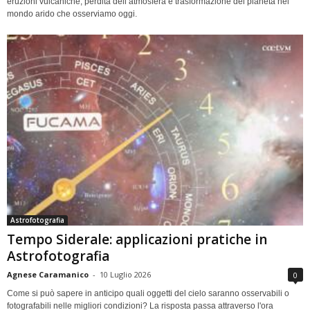
eruzioni vulcaniche, perdita dell’atmosfera e trasformazione del pianeta nel
mondo arido che osserviamo oggi.
Astrofotografia
Tempo Siderale: applicazioni pratiche in
Astrofotografia
Agnese Caramanico
-
10 Luglio 2026
0
Come si può sapere in anticipo quali oggetti del cielo saranno osservabili o
fotografabili nelle migliori condizioni? La risposta passa attraverso l'ora