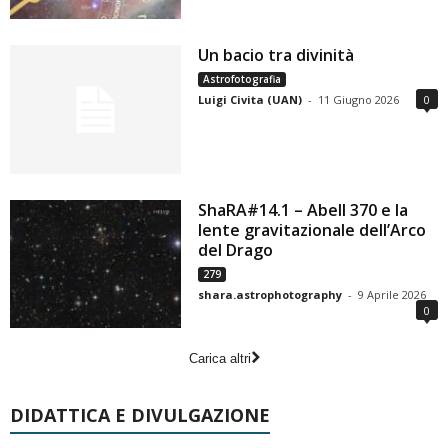
Un bacio tra divinità
Astrofotografia
Luigi Civita (UAN)
-
11 Giugno 2026
0
ShaRA#14.1 – Abell 370 e la
lente gravitazionale dell’Arco
del Drago
279
shara.astrophotography
-
9 Aprile 2026
0
Carica altri
DIDATTICA E DIVULGAZIONE