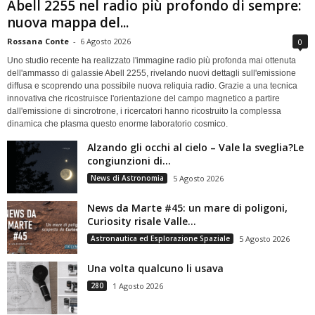
Abell 2255 nel radio più profondo di sempre:
nuova mappa del...
Rossana Conte
-
6 Agosto 2026
0
Uno studio recente ha realizzato l'immagine radio più profonda mai ottenuta
dell'ammasso di galassie Abell 2255, rivelando nuovi dettagli sull'emissione
diffusa e scoprendo una possibile nuova reliquia radio. Grazie a una tecnica
innovativa che ricostruisce l'orientazione del campo magnetico a partire
dall'emissione di sincrotrone, i ricercatori hanno ricostruito la complessa
dinamica che plasma questo enorme laboratorio cosmico.
Alzando gli occhi al cielo – Vale la sveglia?Le
congiunzioni di...
News di Astronomia
5 Agosto 2026
News da Marte #45: un mare di poligoni,
Curiosity risale Valle...
Astronautica ed Esplorazione Spaziale
5 Agosto 2026
Una volta qualcuno li usava
280
1 Agosto 2026