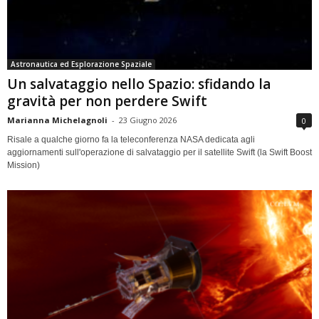
Astronautica ed Esplorazione Spaziale
Un salvataggio nello Spazio: sfidando la
gravità per non perdere Swift
Marianna Michelagnoli
-
23 Giugno 2026
0
Risale a qualche giorno fa la teleconferenza NASA dedicata agli
aggiornamenti sull'operazione di salvataggio per il satellite Swift (la Swift Boost
Mission)