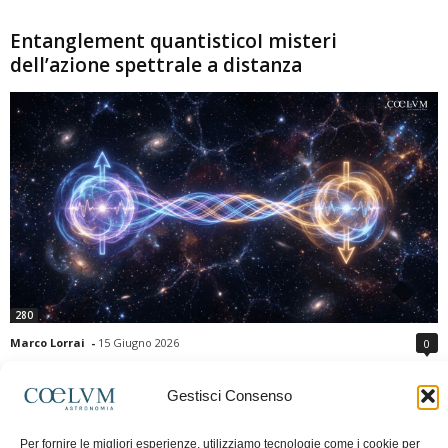
Entanglement quantisticoI misteri
dell’azione spettrale a distanza
280
Marco Lorrai
-
15 Giugno 2026
0
L'entanglement quantistico è uno dei fenomeni più sorprendenti della fisica
moderna: due particelle possono mostrare correlazioni che sembrano ignorare
Gestisci Consenso
la distanza che le separa. Gli esperimenti e i teoremi di Bell hanno escluso le
semplici spiegazioni basate su "variabili nascoste" locali, confermando le
Per fornire le migliori esperienze, utilizziamo tecnologie come i cookie per
previsioni della meccanica quantistica. Nonostante ciò, l'entanglement non