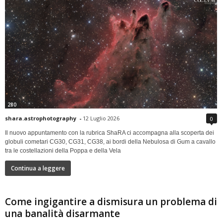
280
shara.astrophotography
-
12 Luglio 2026
0
Il nuovo appuntamento con la rubrica ShaRA ci accompagna alla scoperta dei
globuli cometari CG30, CG31, CG38, ai bordi della Nebulosa di Gum a cavallo
tra le costellazioni della Poppa e della Vela
Continua a leggere
Come ingigantire a dismisura un problema di
una banalità disarmante