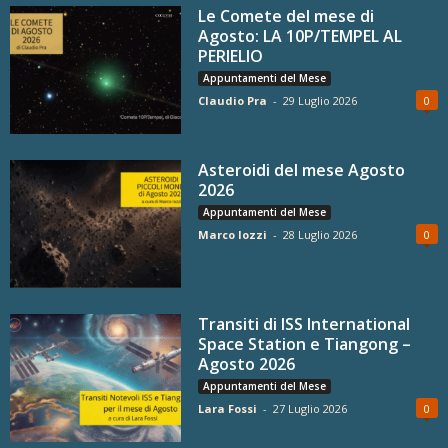
Le Comete del mese di
Agosto: LA 10P/TEMPEL AL
PERIELIO
Appuntamenti del Mese
Claudio Pra
-
29 Luglio 2026
0
Asteroidi del mese Agosto
2026
Appuntamenti del Mese
Marco Iozzi
-
28 Luglio 2026
0
Transiti di ISS International
Space Station e Tiangong –
Agosto 2026
Appuntamenti del Mese
Lara Fossi
-
27 Luglio 2026
0