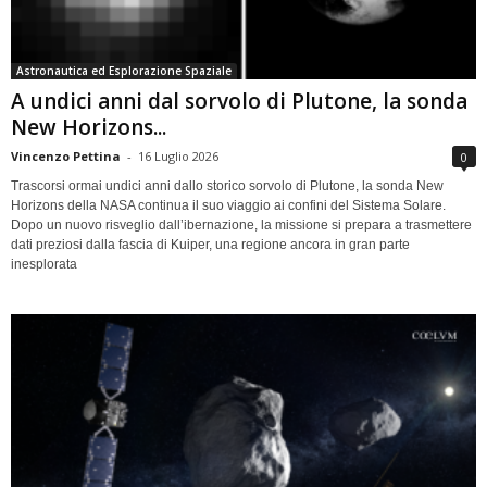
Astronautica ed Esplorazione Spaziale
A undici anni dal sorvolo di Plutone, la sonda
New Horizons...
Vincenzo Pettina
-
16 Luglio 2026
0
Trascorsi ormai undici anni dallo storico sorvolo di Plutone, la sonda New
Horizons della NASA continua il suo viaggio ai confini del Sistema Solare.
Dopo un nuovo risveglio dall’ibernazione, la missione si prepara a trasmettere
dati preziosi dalla fascia di Kuiper, una regione ancora in gran parte
inesplorata