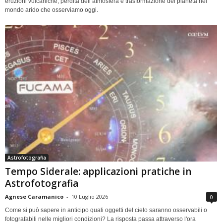
eruzioni vulcaniche, perdita dell’atmosfera e trasformazione del pianeta nel
mondo arido che osserviamo oggi.
Astrofotografia
Tempo Siderale: applicazioni pratiche in
Astrofotografia
Agnese Caramanico
-
10 Luglio 2026
0
Come si può sapere in anticipo quali oggetti del cielo saranno osservabili o
fotografabili nelle migliori condizioni? La risposta passa attraverso l'ora