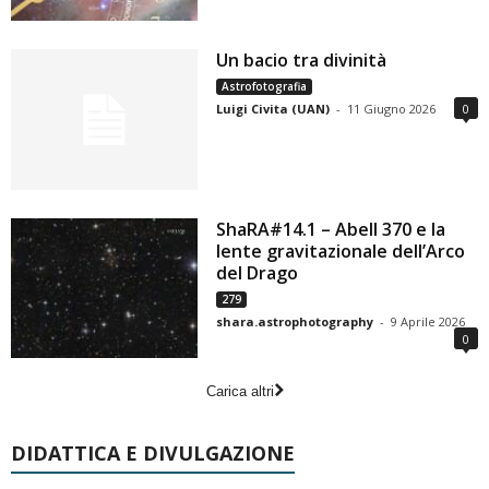
Un bacio tra divinità
Astrofotografia
Luigi Civita (UAN)
-
11 Giugno 2026
0
ShaRA#14.1 – Abell 370 e la
lente gravitazionale dell’Arco
del Drago
279
shara.astrophotography
-
9 Aprile 2026
0
Carica altri
DIDATTICA E DIVULGAZIONE