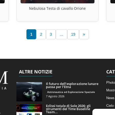
Nebulosa Testa di cavallo Orione
1
2
3
…
19
»
ALTRE NOTIZIE
CAT
Photo
Il futuro dell’esplorazione lunare
passa per l’Etna
Mostr
Astronautica ed Esplorazione Spaziale
7 Agosto 2026
News 
Eclissi totale di Sole 2026: gli
Cielo
strumenti del Time Baseline
Team...
Astro