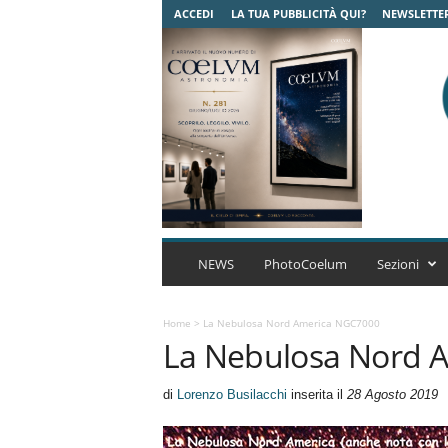
ACCEDI
LA TUA PUBBLICITÀ QUI?
NEWSLETTE
C
o
NEWS
PhotoCoelum
Sezioni
e
l
u
Home
>
La Nebulosa Nord America NGC7000
La Nebulosa Nord 
m
A
s
di
Lorenzo Busilacchi
inserita il
28 Agosto 2019
t
r
o