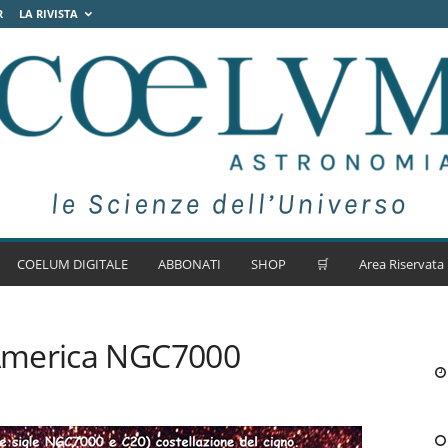
R
LA RIVISTA
COELUM DIGITALE
ABBONATI
SHOP
🛒
Area Riservata
America NGC7000