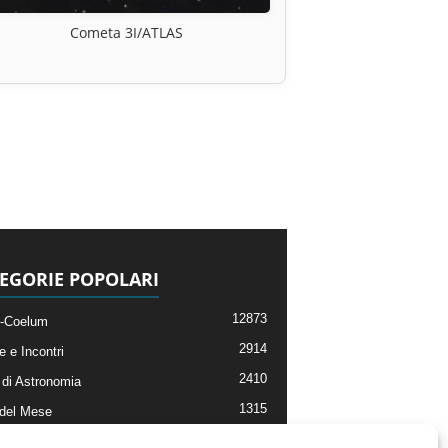
Cometa 3I/ATLAS
EGORIE POPOLARI
12873
-Coelum
2914
e e Incontri
2410
di Astronomia
1315
 del Mese
365
nomia, Astrofisica e Cosmologia