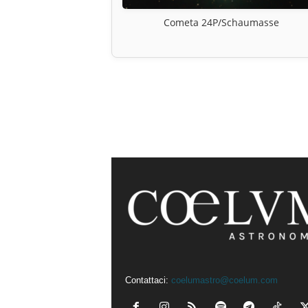
Cometa 24P/Schaumasse
Contattaci:
coelumastro@coelum.com