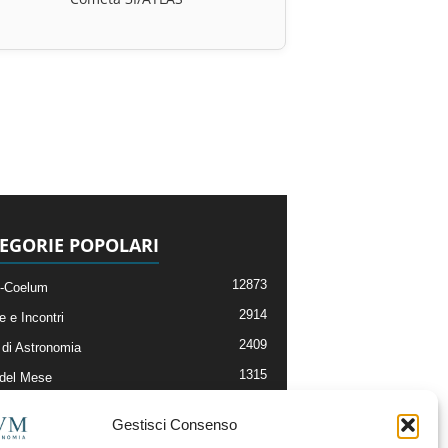
EGORIE POPOLARI
12873
-Coelum
2914
e e Incontri
2409
di Astronomia
1315
 del Mese
365
nomia, Astrofisica e Cosmologia
Gestisci Consenso
268
li e Risorse On-Line