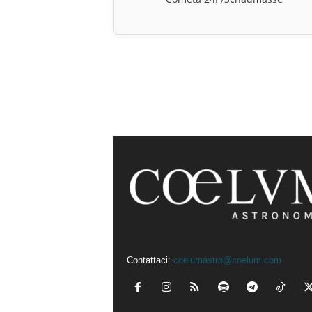
Contattaci:
coelumastro@coelum.com