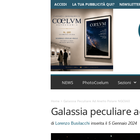
ACCEDI
LA TUA PUBBLICITÀ QUI?
NEWSLETTE
C
o
NEWS
PhotoCoelum
Sezioni
e
l
u
Home
>
Galassia Peculiare Ad Anello Polare NGC660
Galassia peculiare 
m
A
s
di
Lorenzo Busilacchi
inserita il
5 Gennaio 2024
t
r
o