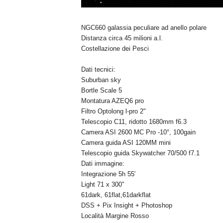
NGC660 galassia peculiare ad anello polare
Distanza circa 45 milioni a.l.
Costellazione dei Pesci
Dati tecnici:
Suburban sky
Bortle Scale 5
Montatura AZEQ6 pro
Filtro Optolong l-pro 2"
Telescopio C11, ridotto 1680mm f6.3
Camera ASI 2600 MC Pro -10°, 100gain
Camera guida ASI 120MM mini
Telescopio guida Skywatcher 70/500 f7.1
Dati immagine:
Integrazione 5h 55′
Light 71 x 300″
61dark, 61flat,61darkflat
DSS + Pix Insight + Photoshop
Località Margine Rosso