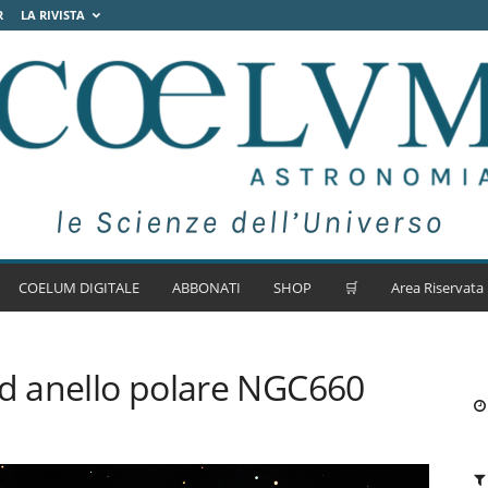
R
LA RIVISTA
COELUM DIGITALE
ABBONATI
SHOP
🛒
Area Riservata
ad anello polare NGC660