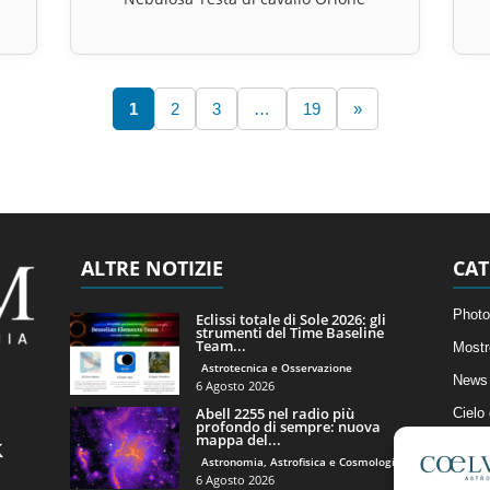
1
2
3
…
19
»
ALTRE NOTIZIE
CAT
Photo
Eclissi totale di Sole 2026: gli
strumenti del Time Baseline
Team...
Mostr
Astrotecnica e Osservazione
News 
6 Agosto 2026
Abell 2255 nel radio più
Cielo
profondo di sempre: nuova
mappa del...
Astro
Astronomia, Astrofisica e Cosmologia
Artico
6 Agosto 2026