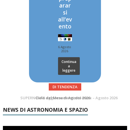
arar
si
all’ev
ento
6 Agosto
2026
Continua
a
leggere
DI TENDENZA
SUPERNOVAE aggiornamenti del mese – Agosto 2026
Le Comete del mese di Agosto: LA 10P/TEMPEL AL PERIELIO
NEWS DI ASTRONOMIA E SPAZIO