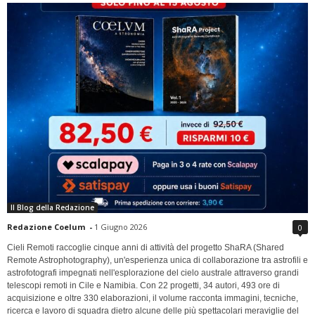
Il Blog della Redazione
Redazione Coelum
-
1 Giugno 2026
0
Cieli Remoti raccoglie cinque anni di attività del progetto ShaRA (Shared
Remote Astrophotography), un'esperienza unica di collaborazione tra astrofili e
astrofotografi impegnati nell'esplorazione del cielo australe attraverso grandi
telescopi remoti in Cile e Namibia. Con 22 progetti, 34 autori, 493 ore di
acquisizione e oltre 330 elaborazioni, il volume racconta immagini, tecniche,
ricerca e lavoro di squadra dietro alcune delle più spettacolari meraviglie del