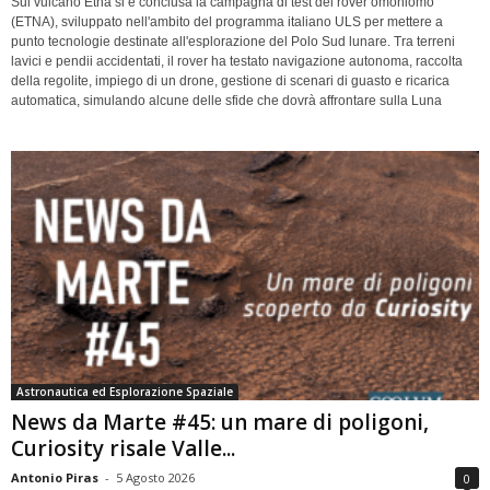
Sul vulcano Etna si è conclusa la campagna di test del rover omoniomo
(ETNA), sviluppato nell'ambito del programma italiano ULS per mettere a
punto tecnologie destinate all'esplorazione del Polo Sud lunare. Tra terreni
lavici e pendii accidentati, il rover ha testato navigazione autonoma, raccolta
della regolite, impiego di un drone, gestione di scenari di guasto e ricarica
automatica, simulando alcune delle sfide che dovrà affrontare sulla Luna
Astronautica ed Esplorazione Spaziale
News da Marte #45: un mare di poligoni,
Curiosity risale Valle...
Antonio Piras
-
5 Agosto 2026
0