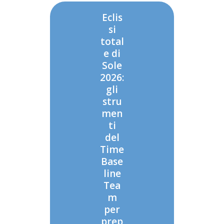
Eclis
si
total
e di
Sole
2026:
gli
stru
men
ti
del
Time
Base
line
Tea
m
per
prep