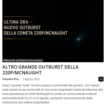
Effemeridi ed Eventi Astronomici
ALTRO GRANDE OUTBURST DELLA
220P/MCNAUGHT
Claudio Pra
-
7 Agosto 2026
0
Dopo il grande “botto” di inizio giugno in prossimità del perielio, che l’aveva
vista variare la sua luminosità di circa nove magnitudini (dalla diciottesima alla
nona grandezza) la 220P/ McNaught ha subìto un nuovo potente outburst
presumibilmente tra il 5 e il 6 agosto, passando improvvisamente dalla
tredicesima alla settima magnitudine.