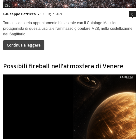
280
Giuseppe Petricca
-
19 Luglio 2026
0
Torna il consueto appuntamento bimestrale con il Catalogo Messier:
protagonista di questa uscita è l'ammasso globulare M28, nella costellazione
del Sagittario.
Continua a leggere
Possibili fireball nell’atmosfera di Venere