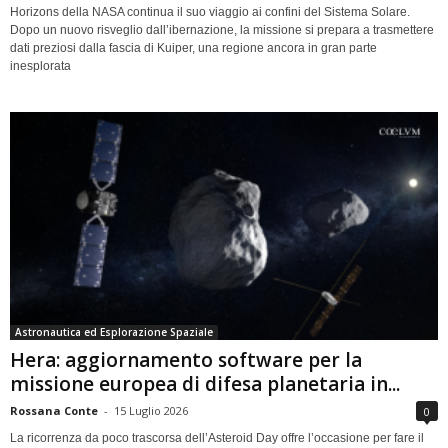
Horizons della NASA continua il suo viaggio ai confini del Sistema Solare.
Dopo un nuovo risveglio dall’ibernazione, la missione si prepara a trasmettere
dati preziosi dalla fascia di Kuiper, una regione ancora in gran parte
inesplorata
Astronautica ed Esplorazione Spaziale
Hera: aggiornamento software per la
missione europea di difesa planetaria in...
Rossana Conte
-
15 Luglio 2026
0
La ricorrenza da poco trascorsa dell’Asteroid Day offre l’occasione per fare il