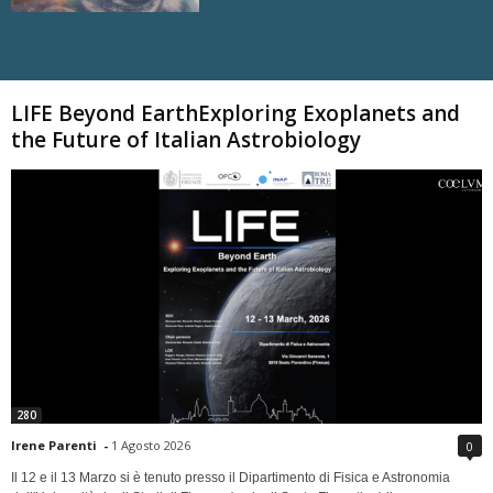
Carica altri
LIFE Beyond EarthExploring Exoplanets and
the Future of Italian Astrobiology
280
Irene Parenti
-
1 Agosto 2026
0
Il 12 e il 13 Marzo si è tenuto presso il Dipartimento di Fisica e Astronomia