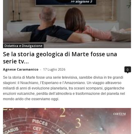
Didattica e Divulgazione
Se la storia geologica di Marte fosse una
serie tv…
Agnese Caramanico
-
17 Luglio 2026
0
Se la storia di Marte fosse una serie televisiva, sarebbe divisa in tre grandi
stagioni: il Noachiano, l’Esperiano e l’Amazoniano. Un viaggio attraverso
miliardi di anni di evoluzione planetaria, tra oceani scomparsi, gigantesche
eruzioni vulcaniche, perdita dell’atmosfera e trasformazione del pianeta nel
mondo arido che osserviamo oggi.