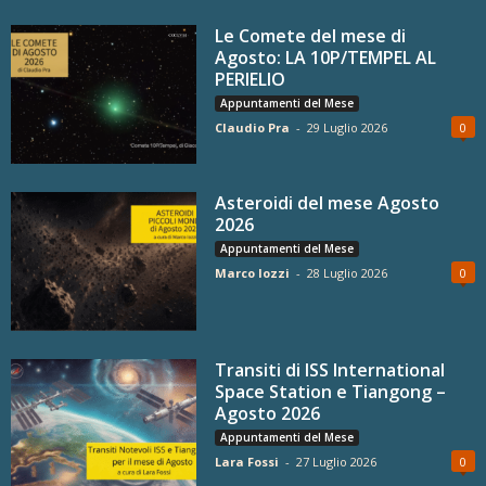
Le Comete del mese di
Agosto: LA 10P/TEMPEL AL
PERIELIO
Appuntamenti del Mese
Claudio Pra
-
29 Luglio 2026
0
Asteroidi del mese Agosto
2026
Appuntamenti del Mese
Marco Iozzi
-
28 Luglio 2026
0
Transiti di ISS International
Space Station e Tiangong –
Agosto 2026
Appuntamenti del Mese
Lara Fossi
-
27 Luglio 2026
0