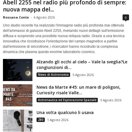
Abell 2255 nel radio più profondo di sempre:
nuova mappa del...
Rossana Conte
-
6 Agosto 2026
0
Uno studio recente ha realizzato l'immagine radio più profonda mai ottenuta
dell'ammasso di galassie Abell 2255, rivelando nuovi dettagli sull'emissione
diffusa e scoprendo una possibile nuova reliquia radio. Grazie a una tecnica
innovativa che ricostruisce l'orientazione del campo magnetico a partire
dall'emissione di sincrotrone, i ricercatori hanno ricostruito la complessa
dinamica che plasma questo enorme laboratorio cosmico.
Alzando gli occhi al cielo – Vale la sveglia?Le
congiunzioni di...
News di Astronomia
5 Agosto 2026
News da Marte #45: un mare di poligoni,
Curiosity risale Valle...
Astronautica ed Esplorazione Spaziale
5 Agosto 2026
Una volta qualcuno li usava
280
1 Agosto 2026