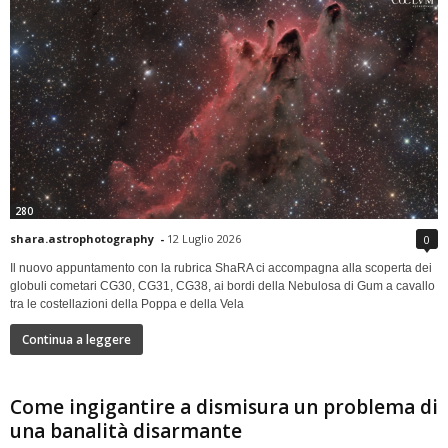
280
shara.astrophotography
-
12 Luglio 2026
0
Il nuovo appuntamento con la rubrica ShaRA ci accompagna alla scoperta dei
globuli cometari CG30, CG31, CG38, ai bordi della Nebulosa di Gum a cavallo
tra le costellazioni della Poppa e della Vela
Continua a leggere
Come ingigantire a dismisura un problema di
una banalità disarmante