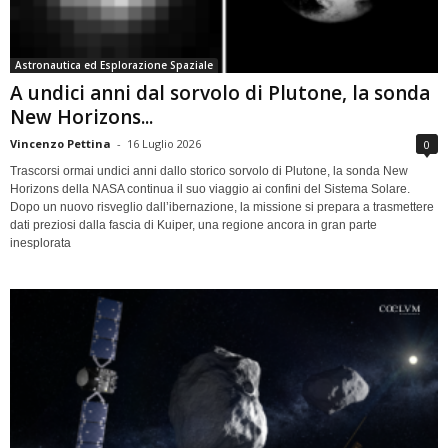
Astronautica ed Esplorazione Spaziale
A undici anni dal sorvolo di Plutone, la sonda
New Horizons...
Vincenzo Pettina
-
16 Luglio 2026
0
Trascorsi ormai undici anni dallo storico sorvolo di Plutone, la sonda New
Horizons della NASA continua il suo viaggio ai confini del Sistema Solare.
Dopo un nuovo risveglio dall’ibernazione, la missione si prepara a trasmettere
dati preziosi dalla fascia di Kuiper, una regione ancora in gran parte
inesplorata