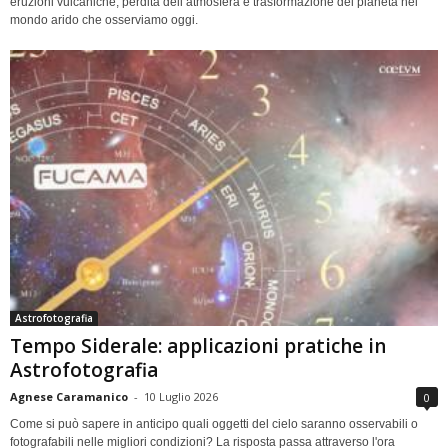
eruzioni vulcaniche, perdita dell’atmosfera e trasformazione del pianeta nel
mondo arido che osserviamo oggi.
Astrofotografia
Tempo Siderale: applicazioni pratiche in
Astrofotografia
Agnese Caramanico
-
10 Luglio 2026
0
Come si può sapere in anticipo quali oggetti del cielo saranno osservabili o
fotografabili nelle migliori condizioni? La risposta passa attraverso l'ora