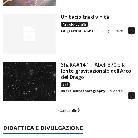
Un bacio tra divinità
Astrofotografia
Luigi Civita (UAN)
-
11 Giugno 2026
0
ShaRA#14.1 – Abell 370 e la
lente gravitazionale dell’Arco
del Drago
279
shara.astrophotography
-
9 Aprile 2026
0
Carica altri
DIDATTICA E DIVULGAZIONE