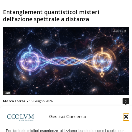
Entanglement quantisticoI misteri
dell’azione spettrale a distanza
280
Marco Lorrai
-
15 Giugno 2026
0
L'entanglement quantistico è uno dei fenomeni più sorprendenti della fisica
moderna: due particelle possono mostrare correlazioni che sembrano ignorare
Gestisci Consenso
la distanza che le separa. Gli esperimenti e i teoremi di Bell hanno escluso le
semplici spiegazioni basate su "variabili nascoste" locali, confermando le
Per fornire le migliori esperienze, utilizziamo tecnologie come i cookie per
previsioni della meccanica quantistica. Nonostante ciò, l'entanglement non