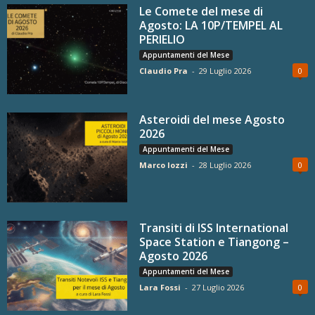
Le Comete del mese di
Agosto: LA 10P/TEMPEL AL
PERIELIO
Appuntamenti del Mese
Claudio Pra
-
29 Luglio 2026
0
Asteroidi del mese Agosto
2026
Appuntamenti del Mese
Marco Iozzi
-
28 Luglio 2026
0
Transiti di ISS International
Space Station e Tiangong –
Agosto 2026
Appuntamenti del Mese
Lara Fossi
-
27 Luglio 2026
0