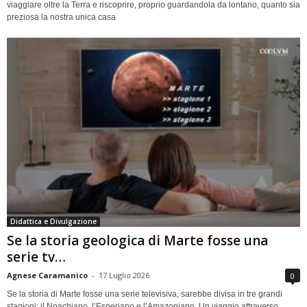
viaggiare oltre la Terra e riscoprire, proprio guardandola da lontano, quanto sia
preziosa la nostra unica casa
Didattica e Divulgazione
Se la storia geologica di Marte fosse una
serie tv…
Agnese Caramanico
-
17 Luglio 2026
0
Se la storia di Marte fosse una serie televisiva, sarebbe divisa in tre grandi
stagioni: il Noachiano, l’Esperiano e l’Amazoniano. Un viaggio attraverso