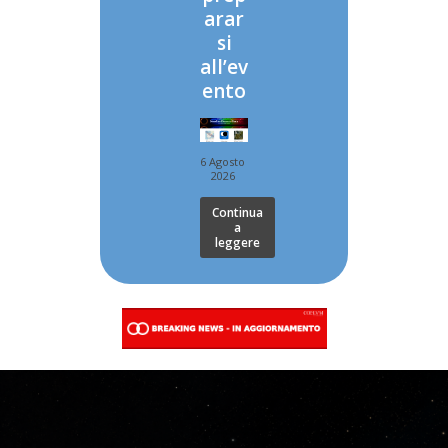
arar
si
all’ev
ento
6 Agosto
2026
Continua
a
leggere