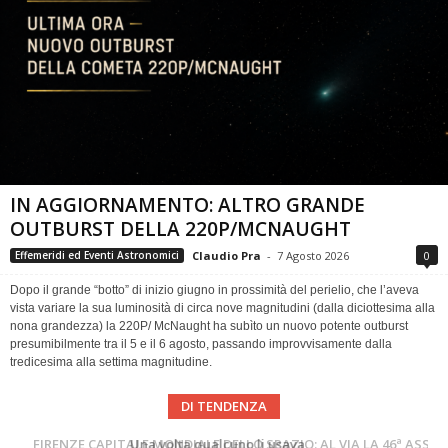
IN AGGIORNAMENTO: ALTRO GRANDE
OUTBURST DELLA 220P/MCNAUGHT
Claudio Pra
-
7 Agosto 2026
0
Effemeridi ed Eventi Astronomici
Dopo il grande “botto” di inizio giugno in prossimità del perielio, che l’aveva
vista variare la sua luminosità di circa nove magnitudini (dalla diciottesima alla
nona grandezza) la 220P/ McNaught ha subìto un nuovo potente outburst
presumibilmente tra il 5 e il 6 agosto, passando improvvisamente dalla
tredicesima alla settima magnitudine.
DI TENDENZA
Cielo del Mese di Agosto 2026
FIRENZE CAPITALE MONDIALE DELLO SPAZIO: AL VIA LA 46ª ASSEMBLEA SCIENTIFICA DEL COSPAR