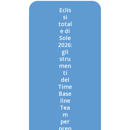
Eclis
si
total
e di
Sole
2026:
gli
stru
men
ti
del
Time
Base
line
Tea
m
per
prep