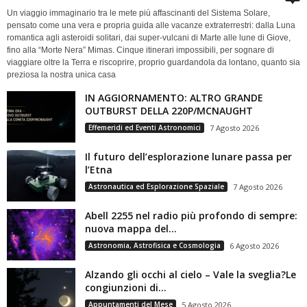
Un viaggio immaginario tra le mete più affascinanti del Sistema Solare,
pensato come una vera e propria guida alle vacanze extraterrestri: dalla Luna
romantica agli asteroidi solitari, dai super-vulcani di Marte alle lune di Giove,
fino alla “Morte Nera” Mimas. Cinque itinerari impossibili, per sognare di
viaggiare oltre la Terra e riscoprire, proprio guardandola da lontano, quanto sia
preziosa la nostra unica casa
IN AGGIORNAMENTO: ALTRO GRANDE
OUTBURST DELLA 220P/MCNAUGHT
Effemeridi ed Eventi Astronomici
7 Agosto 2026
Il futuro dell’esplorazione lunare passa per
l’Etna
Astronautica ed Esplorazione Spaziale
7 Agosto 2026
Abell 2255 nel radio più profondo di sempre:
nuova mappa del...
Astronomia, Astrofisica e Cosmologia
6 Agosto 2026
Alzando gli occhi al cielo – Vale la sveglia?Le
congiunzioni di...
Appuntamenti del Mese
5 Agosto 2026