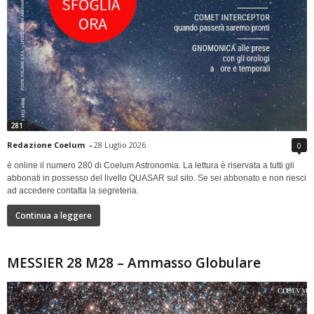
281
Redazione Coelum
-
28 Luglio 2026
0
è online il numero 280 di Coelum Astronomia. La lettura è riservata a tutti gli
abbonati in possesso del livello QUASAR sul sito. Se sei abbonato e non riesci
ad accedere contatta la segreteria.
Continua a leggere
MESSIER 28 M28 – Ammasso Globulare