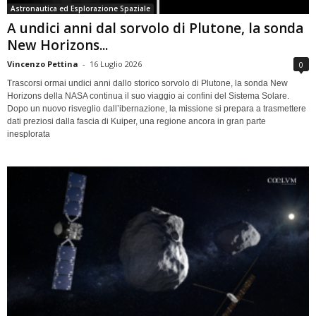
Astronautica ed Esplorazione Spaziale
A undici anni dal sorvolo di Plutone, la sonda
New Horizons...
Vincenzo Pettina
-
16 Luglio 2026
0
Trascorsi ormai undici anni dallo storico sorvolo di Plutone, la sonda New
Horizons della NASA continua il suo viaggio ai confini del Sistema Solare.
Dopo un nuovo risveglio dall’ibernazione, la missione si prepara a trasmettere
dati preziosi dalla fascia di Kuiper, una regione ancora in gran parte
inesplorata