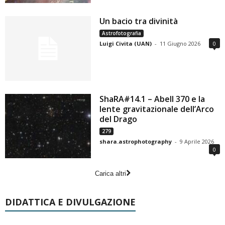
Un bacio tra divinità
Astrofotografia
Luigi Civita (UAN)
-
11 Giugno 2026
0
ShaRA#14.1 – Abell 370 e la
lente gravitazionale dell’Arco
del Drago
279
shara.astrophotography
-
9 Aprile 2026
0
Carica altri
DIDATTICA E DIVULGAZIONE