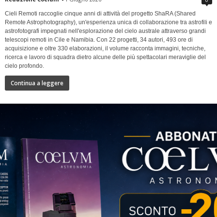
Cieli Remoti raccoglie cinque anni di attività del progetto ShaRA (Shared
Remote Astrophotography), un'esperienza unica di collaborazione tra astrofili e
astrofotografi impegnati nell'esplorazione del cielo australe attraverso grandi
telescopi remoti in Cile e Namibia. Con 22 progetti, 34 autori, 493 ore di
acquisizione e oltre 330 elaborazioni, il volume racconta immagini, tecniche,
ricerca e lavoro di squadra dietro alcune delle più spettacolari meraviglie del
cielo profondo.
Continua a leggere