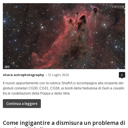
280
shara.astrophotography
-
12 Luglio 2026
0
Il nuovo appuntamento con la rubrica ShaRA ci accompagna alla scoperta dei
globuli cometari CG30, CG31, CG38, ai bordi della Nebulosa di Gum a cavallo
tra le costellazioni della Poppa e della Vela
Continua a leggere
Come ingigantire a dismisura un problema di