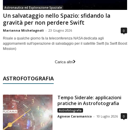
Astronautica ed Esplorazione Spaziale
Un salvataggio nello Spazio: sfidando la
gravità per non perdere Swift
Marianna Michelagnoli
-
23 Giugno 2026
0
Risale a qualche giorno fa la teleconferenza NASA dedicata agli
aggiornamenti sull'operazione di salvataggio per il satellite Swift (la Swift Boost
Mission)
Carica altri
ASTROFOTOGRAFIA
Tempo Siderale: applicazioni
pratiche in Astrofotografia
Astrofotografia
Agnese Caramanico
-
10 Luglio 2026
0