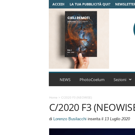
ACCEDI
LA TUA PUBBLICITÀ QUI?
NEWSLETTE
C
o
NEWS
PhotoCoelum
Sezioni
e
l
u
Home
>
C/2020 F3 (NEOWISE)
C/2020 F3 (NEOWIS
m
A
s
di
Lorenzo Busilacchi
inserita il
13 Luglio 2020
t
r
o