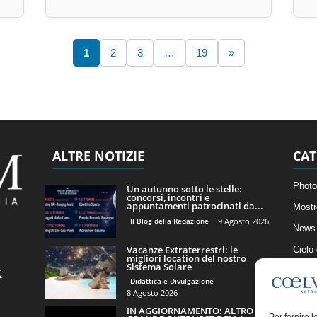
1
2
3
…
19
»
ALTRE NOTIZIE
CAT
Photo
Un autunno sotto le stelle:
concorsi, incontri e
appuntamenti patrocinati da...
Mostr
Il Blog della Redazione
9 Agosto 2026
News 
Vacanze Extraterrestri: le
Cielo
migliori location del nostro
Sistema Solare
Astro
Didattica e Divulgazione
Artico
8 Agosto 2026
IN AGGIORNAMENTO: ALTRO
Il Bl