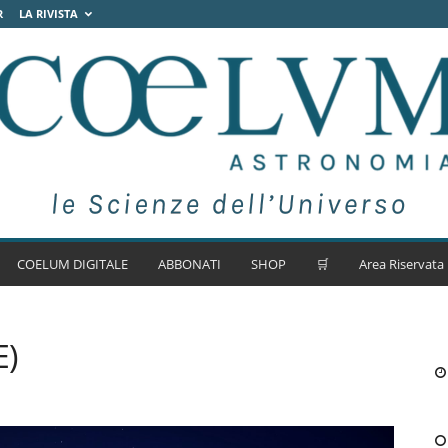
R
LA RIVISTA
COELUM DIGITALE
ABBONATI
SHOP
🛒
Area Riservata
E)