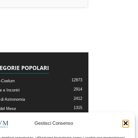
EGORIE POPOLARI
12873
-Coelum
2914
e e Incontri
2412
di Astronomia
1315
 del Mese
365
nomia, Astrofisica e Cosmologia
Gestisci Consenso
268
li e Risorse On-Line
193
og della Redazione