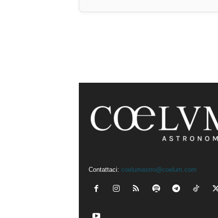
Contattaci:
coelumastro@coelum.com