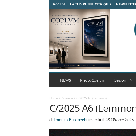
ACCEDI
LA TUA PUBBLICITÀ QUI?
NEWSLETTE
C
o
NEWS
PhotoCoelum
Sezioni
e
l
u
Home
>
Cometa
>
C/2025 A6 (Lemmon)
C/2025 A6 (Lemmon
m
A
s
di
Lorenzo Busilacchi
inserita il
26 Ottobre 2025
t
r
o