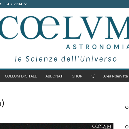
R
LA RIVISTA
COELUM DIGITALE
ABBONATI
SHOP
🛒
Area Riservata
)