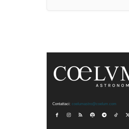
Contattaci:
coelumastro@coelum.com