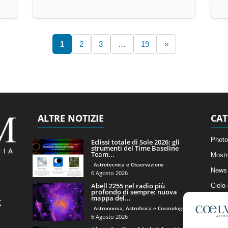
1
2
3
…
19
»
ALTRE NOTIZIE
CAT
Photo
Eclissi totale di Sole 2026: gli
strumenti del Time Baseline
Team...
Mostr
Astrotecnica e Osservazione
News 
6 Agosto 2026
Abell 2255 nel radio più
Cielo
profondo di sempre: nuova
mappa del...
Astro
Astronomia, Astrofisica e Cosmologia
Artico
6 Agosto 2026