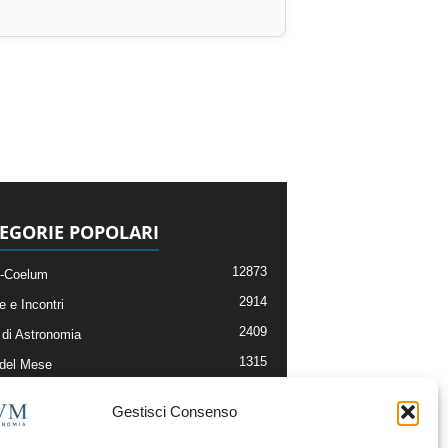
EGORIE POPOLARI
12873
-Coelum
2914
e e Incontri
2409
di Astronomia
1315
 del Mese
365
nomia, Astrofisica e Cosmologia
Gestisci Consenso
268
li e Risorse On-Line