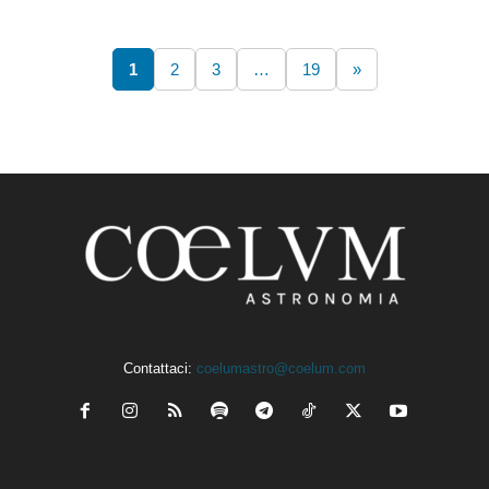
1
2
3
…
19
»
Contattaci:
coelumastro@coelum.com