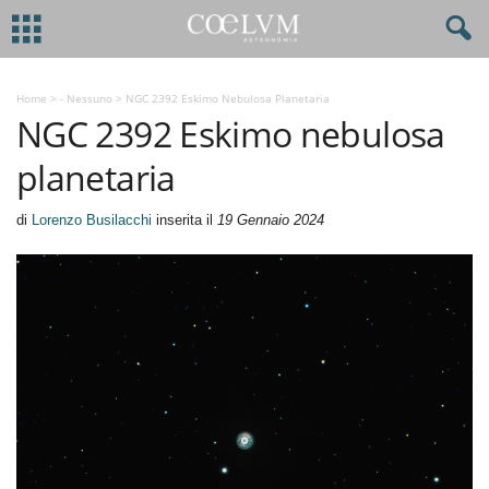
Home
>
- Nessuno
>
NGC 2392 Eskimo Nebulosa Planetaria
NGC 2392 Eskimo nebulosa
planetaria
di
Lorenzo Busilacchi
inserita il
19 Gennaio 2024