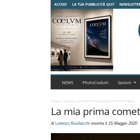
ACCEDI
LA TUA PUBBLICITÀ QUI?
NEWSLETTE
C
o
NEWS
PhotoCoelum
Sezioni
e
l
u
Home
>
Cometa
>
La Mia Prima Cometa C/2019Y1 Atlas
La mia prima comet
m
A
s
di
Lorenzo Busilacchi
inserita il
15 Maggio 2020
t
r
o