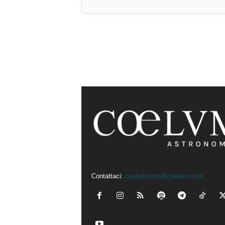
Contattaci:
coelumastro@coelum.com