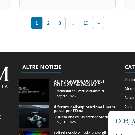
1
2
3
…
19
»
ALTRE NOTIZIE
CAT
Photo
ALTRO GRANDE OUTBURST
DELLA 220P/MCNAUGHT
Mostr
Effemeridi ed Eventi Astronomici
7 Agosto 2026
News 
Il futuro dell’esplorazione lunare
Cielo
passa per l’Etna
Astro
Astronautica ed Esplorazione Spaziale
7 Agosto 2026
Artico
Eclissi totale di Sole 2026: gli
Il Bl