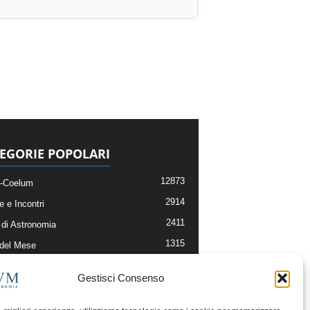
EGORIE POPOLARI
12873
-Coelum
2914
e e Incontri
2411
di Astronomia
1315
 del Mese
365
nomia, Astrofisica e Cosmologia
Gestisci Consenso
268
li e Risorse On-Line
192
og della Redazione