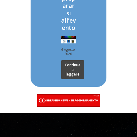
arar
si
all’ev
ento
6 Agosto
2026
Continua
a
leggere