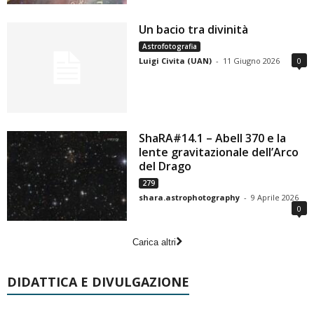
Un bacio tra divinità
Astrofotografia
Luigi Civita (UAN)
-
11 Giugno 2026
0
ShaRA#14.1 – Abell 370 e la
lente gravitazionale dell’Arco
del Drago
279
shara.astrophotography
-
9 Aprile 2026
0
Carica altri
DIDATTICA E DIVULGAZIONE