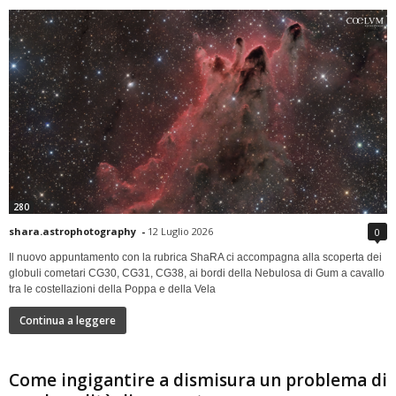
280
shara.astrophotography
-
12 Luglio 2026
0
Il nuovo appuntamento con la rubrica ShaRA ci accompagna alla scoperta dei
globuli cometari CG30, CG31, CG38, ai bordi della Nebulosa di Gum a cavallo
tra le costellazioni della Poppa e della Vela
Continua a leggere
Come ingigantire a dismisura un problema di