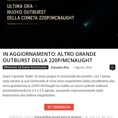
IN AGGIORNAMENTO: ALTRO GRANDE
OUTBURST DELLA 220P/MCNAUGHT
Claudio Pra
-
7 Agosto 2026
0
Effemeridi ed Eventi Astronomici
Dopo il grande “botto” di inizio giugno in prossimità del perielio, che l’aveva
vista variare la sua luminosità di circa nove magnitudini (dalla diciottesima alla
nona grandezza) la 220P/ McNaught ha subìto un nuovo potente outburst
presumibilmente tra il 5 e il 6 agosto, passando improvvisamente dalla
tredicesima alla settima magnitudine.
DI TENDENZA
Cielo del Mese di Agosto 2026
FIRENZE CAPITALE MONDIALE DELLO SPAZIO: AL VIA LA 46ª ASSEMBLEA SCIENTIFICA DEL COSPAR