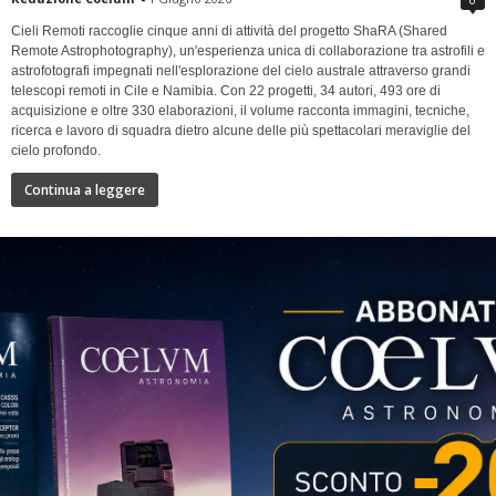
Cieli Remoti raccoglie cinque anni di attività del progetto ShaRA (Shared
Remote Astrophotography), un'esperienza unica di collaborazione tra astrofili e
astrofotografi impegnati nell'esplorazione del cielo australe attraverso grandi
telescopi remoti in Cile e Namibia. Con 22 progetti, 34 autori, 493 ore di
acquisizione e oltre 330 elaborazioni, il volume racconta immagini, tecniche,
ricerca e lavoro di squadra dietro alcune delle più spettacolari meraviglie del
cielo profondo.
Continua a leggere