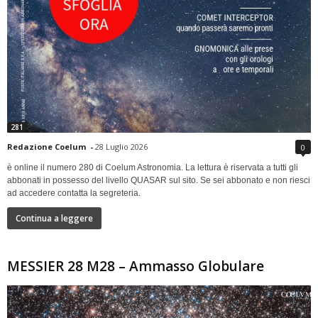
281
Redazione Coelum
-
28 Luglio 2026
0
è online il numero 280 di Coelum Astronomia. La lettura è riservata a tutti gli
abbonati in possesso del livello QUASAR sul sito. Se sei abbonato e non riesci
ad accedere contatta la segreteria.
Continua a leggere
MESSIER 28 M28 – Ammasso Globulare