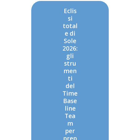
Eclis
si
total
e di
Sole
2026:
gli
stru
men
ti
del
Time
Base
line
Tea
m
per
prep