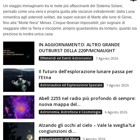
Un viaggio immaginario tra le mete più affascinanti del Sistema Solare,
pensato come una vera e propria guida alle vacanze extraterrestri: dalla Luna
romantica agli asteroidi solitari, dai super-vulcani di Marte alle lune di Giove,
fino alla “Morte Nera” Mimas. Cinque itinerari impossibili, per sognare di
viaggiare oltre la Terra e riscoprire, proprio guardandola da lontano, quanto sia
preziosa la nostra unica casa
IN AGGIORNAMENTO: ALTRO GRANDE
OUTBURST DELLA 220P/MCNAUGHT
Effemeridi ed Eventi Astronomici
7 Agosto 2026
Il futuro dell’esplorazione lunare passa per
l’Etna
Astronautica ed Esplorazione Spaziale
7 Agosto 2026
Abell 2255 nel radio più profondo di sempre:
nuova mappa del...
Astronomia, Astrofisica e Cosmologia
6 Agosto 2026
Alzando gli occhi al cielo – Vale la sveglia?Le
congiunzioni di...
Appuntamenti del Mese
5 Agosto 2026