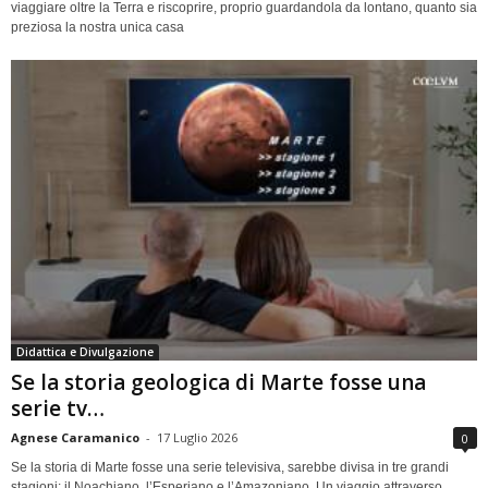
viaggiare oltre la Terra e riscoprire, proprio guardandola da lontano, quanto sia
preziosa la nostra unica casa
Didattica e Divulgazione
Se la storia geologica di Marte fosse una
serie tv…
Agnese Caramanico
-
17 Luglio 2026
0
Se la storia di Marte fosse una serie televisiva, sarebbe divisa in tre grandi
stagioni: il Noachiano, l’Esperiano e l’Amazoniano. Un viaggio attraverso