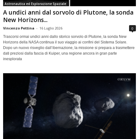
Astronautica ed Esplorazione Spaziale
A undici anni dal sorvolo di Plutone, la sonda
New Horizons...
Vincenzo Pettina
-
16 Luglio 2026
0
Trascorsi ormai undici anni dallo storico sorvolo di Plutone, la sonda New
Horizons della NASA continua il suo viaggio ai confini del Sistema Solare.
Dopo un nuovo risveglio dall’ibernazione, la missione si prepara a trasmettere
dati preziosi dalla fascia di Kuiper, una regione ancora in gran parte
inesplorata