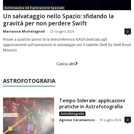
Astronautica ed Esplorazione Spaziale
Un salvataggio nello Spazio: sfidando la
gravità per non perdere Swift
Marianna Michelagnoli
-
23 Giugno 2026
0
Risale a qualche giorno fa la teleconferenza NASA dedicata agli
aggiornamenti sull'operazione di salvataggio per il satellite Swift (la Swift Boost
Mission)
Carica altri
ASTROFOTOGRAFIA
Tempo Siderale: applicazioni
pratiche in Astrofotografia
Astrofotografia
Agnese Caramanico
-
10 Luglio 2026
0