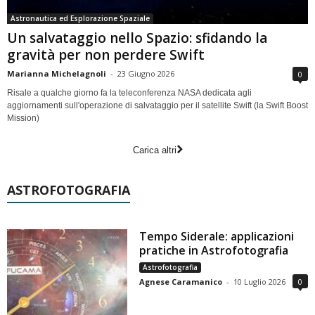
Astronautica ed Esplorazione Spaziale
Un salvataggio nello Spazio: sfidando la
gravità per non perdere Swift
Marianna Michelagnoli
-
23 Giugno 2026
0
Risale a qualche giorno fa la teleconferenza NASA dedicata agli
aggiornamenti sull'operazione di salvataggio per il satellite Swift (la Swift Boost
Mission)
Carica altri
ASTROFOTOGRAFIA
Tempo Siderale: applicazioni
pratiche in Astrofotografia
Astrofotografia
Agnese Caramanico
-
10 Luglio 2026
0