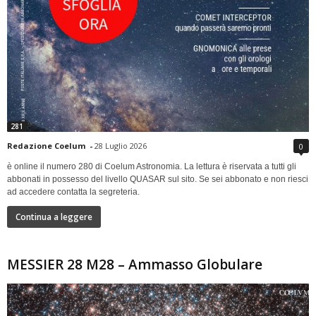
281
Redazione Coelum
-
28 Luglio 2026
0
è online il numero 280 di Coelum Astronomia. La lettura è riservata a tutti gli
abbonati in possesso del livello QUASAR sul sito. Se sei abbonato e non riesci
ad accedere contatta la segreteria.
Continua a leggere
MESSIER 28 M28 – Ammasso Globulare