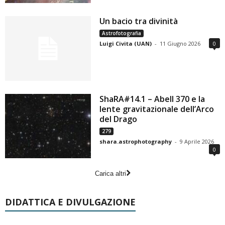
Un bacio tra divinità
Astrofotografia
Luigi Civita (UAN)
-
11 Giugno 2026
0
ShaRA#14.1 – Abell 370 e la
lente gravitazionale dell’Arco
del Drago
279
shara.astrophotography
-
9 Aprile 2026
0
Carica altri
DIDATTICA E DIVULGAZIONE