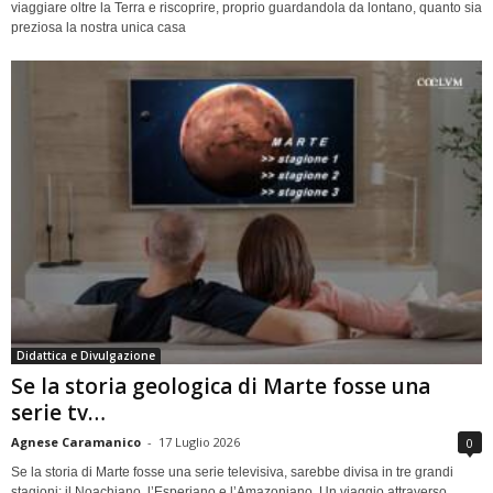
viaggiare oltre la Terra e riscoprire, proprio guardandola da lontano, quanto sia
preziosa la nostra unica casa
Didattica e Divulgazione
Se la storia geologica di Marte fosse una
serie tv…
Agnese Caramanico
-
17 Luglio 2026
0
Se la storia di Marte fosse una serie televisiva, sarebbe divisa in tre grandi
stagioni: il Noachiano, l’Esperiano e l’Amazoniano. Un viaggio attraverso