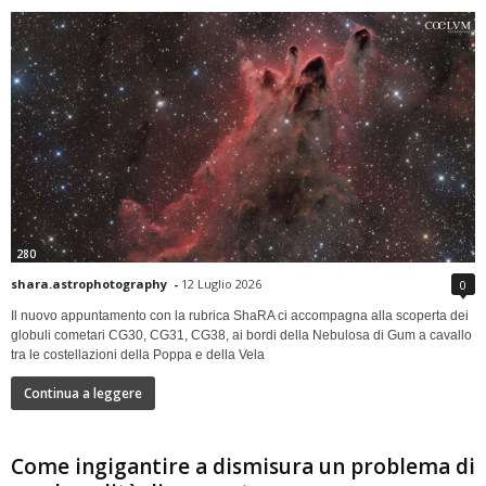
280
shara.astrophotography
-
12 Luglio 2026
0
Il nuovo appuntamento con la rubrica ShaRA ci accompagna alla scoperta dei
globuli cometari CG30, CG31, CG38, ai bordi della Nebulosa di Gum a cavallo
tra le costellazioni della Poppa e della Vela
Continua a leggere
Come ingigantire a dismisura un problema di