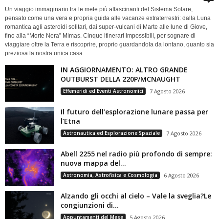
Un viaggio immaginario tra le mete più affascinanti del Sistema Solare,
pensato come una vera e propria guida alle vacanze extraterrestri: dalla Luna
romantica agli asteroidi solitari, dai super-vulcani di Marte alle lune di Giove,
fino alla “Morte Nera” Mimas. Cinque itinerari impossibili, per sognare di
viaggiare oltre la Terra e riscoprire, proprio guardandola da lontano, quanto sia
preziosa la nostra unica casa
IN AGGIORNAMENTO: ALTRO GRANDE
OUTBURST DELLA 220P/MCNAUGHT
Effemeridi ed Eventi Astronomici
7 Agosto 2026
Il futuro dell’esplorazione lunare passa per
l’Etna
Astronautica ed Esplorazione Spaziale
7 Agosto 2026
Abell 2255 nel radio più profondo di sempre:
nuova mappa del...
Astronomia, Astrofisica e Cosmologia
6 Agosto 2026
Alzando gli occhi al cielo – Vale la sveglia?Le
congiunzioni di...
Appuntamenti del Mese
5 Agosto 2026