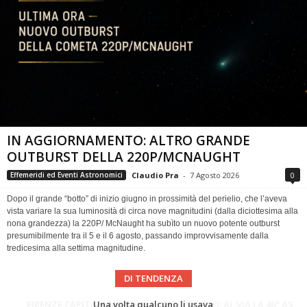
IN AGGIORNAMENTO: ALTRO GRANDE
OUTBURST DELLA 220P/MCNAUGHT
Claudio Pra
-
7 Agosto 2026
0
Effemeridi ed Eventi Astronomici
Dopo il grande “botto” di inizio giugno in prossimità del perielio, che l’aveva
vista variare la sua luminosità di circa nove magnitudini (dalla diciottesima alla
nona grandezza) la 220P/ McNaught ha subìto un nuovo potente outburst
presumibilmente tra il 5 e il 6 agosto, passando improvvisamente dalla
tredicesima alla settima magnitudine.
DI TENDENZA
Cielo del Mese di Agosto 2026
FIRENZE CAPITALE MONDIALE DELLO SPAZIO: AL VIA LA 46ª ASSEMBLEA SCIENTIFICA DEL COSPAR