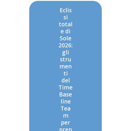
Eclis
si
total
e di
Sole
2026:
gli
stru
men
ti
del
Time
Base
line
Tea
m
per
prep