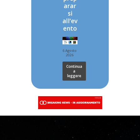
arar
si
all’ev
ento
6 Agosto
2026
Continua
a
leggere