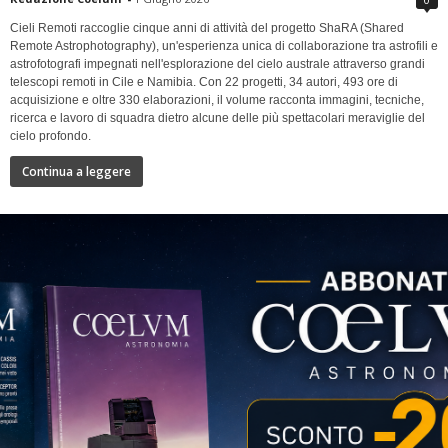
Cieli Remoti raccoglie cinque anni di attività del progetto ShaRA (Shared
Remote Astrophotography), un'esperienza unica di collaborazione tra astrofili e
astrofotografi impegnati nell'esplorazione del cielo australe attraverso grandi
telescopi remoti in Cile e Namibia. Con 22 progetti, 34 autori, 493 ore di
acquisizione e oltre 330 elaborazioni, il volume racconta immagini, tecniche,
ricerca e lavoro di squadra dietro alcune delle più spettacolari meraviglie del
cielo profondo.
Continua a leggere