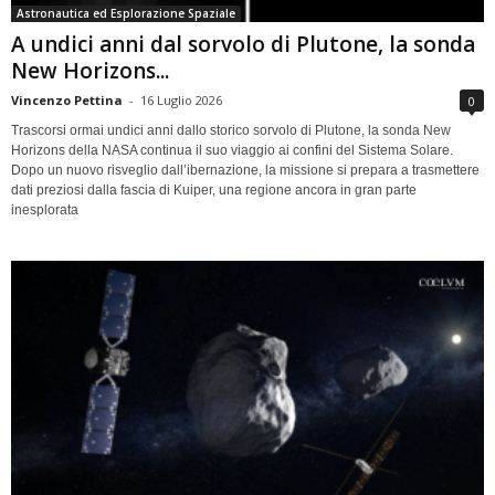
Astronautica ed Esplorazione Spaziale
A undici anni dal sorvolo di Plutone, la sonda
New Horizons...
Vincenzo Pettina
-
16 Luglio 2026
0
Trascorsi ormai undici anni dallo storico sorvolo di Plutone, la sonda New
Horizons della NASA continua il suo viaggio ai confini del Sistema Solare.
Dopo un nuovo risveglio dall’ibernazione, la missione si prepara a trasmettere
dati preziosi dalla fascia di Kuiper, una regione ancora in gran parte
inesplorata