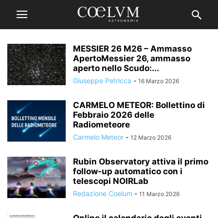
MESSIER 26 M26 – Ammasso
ApertoMessier 26, ammasso
aperto nello Scudo:...
Giuseppe Petricca
-
16 Marzo 2026
CARMELO METEOR: Bollettino di
Febbraio 2026 delle
Radiometeore
Carmelo Meteor
-
12 Marzo 2026
Rubin Observatory attiva il primo
follow-up automatico con i
telescopi NOIRLab
Redazione Coelum
-
11 Marzo 2026