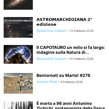
𝗔𝗦𝗧𝗥𝗢𝗠𝗔𝗥𝗖𝗛𝗜𝗚𝗜𝗔𝗡𝗔 𝟮^
𝗲𝗱𝗶𝘇𝗶𝗼𝗻𝗲
Redazione Coelum
-
13 Febbraio 2026
Il CAPOTAURO un mito si fa largo:
indagine sulla Natura di...
Redazione Coelum
-
10 Febbraio 2026
Bentornati su Marte! #278
Antonio Piras
-
9 Febbraio 2026
È morto a 96 anni Antonino
Zichichi, protagonista della fisica