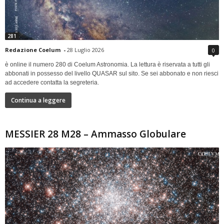
281
Redazione Coelum
-
28 Luglio 2026
0
è online il numero 280 di Coelum Astronomia. La lettura è riservata a tutti gli
abbonati in possesso del livello QUASAR sul sito. Se sei abbonato e non riesci
ad accedere contatta la segreteria.
Continua a leggere
MESSIER 28 M28 – Ammasso Globulare