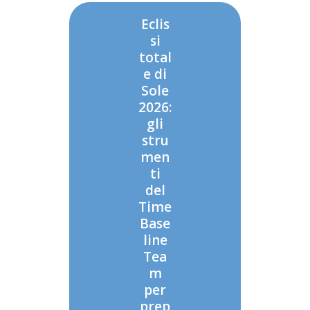
Eclis
si
total
e di
Sole
2026:
gli
stru
men
ti
del
Time
Base
line
Tea
m
per
prep