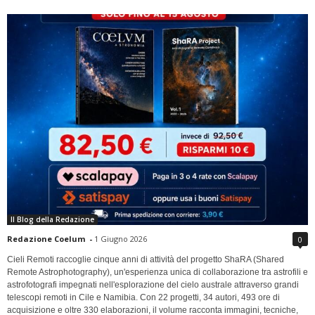
Il Blog della Redazione
Redazione Coelum
-
1 Giugno 2026
0
Cieli Remoti raccoglie cinque anni di attività del progetto ShaRA (Shared
Remote Astrophotography), un'esperienza unica di collaborazione tra astrofili e
astrofotografi impegnati nell'esplorazione del cielo australe attraverso grandi
telescopi remoti in Cile e Namibia. Con 22 progetti, 34 autori, 493 ore di
acquisizione e oltre 330 elaborazioni, il volume racconta immagini, tecniche,