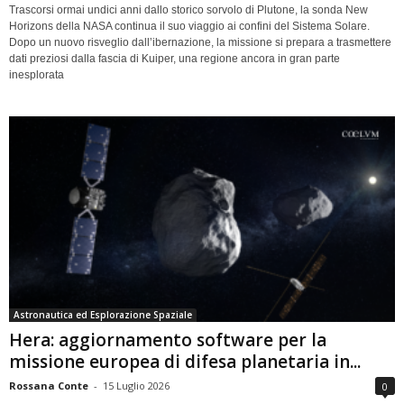
Trascorsi ormai undici anni dallo storico sorvolo di Plutone, la sonda New
Horizons della NASA continua il suo viaggio ai confini del Sistema Solare.
Dopo un nuovo risveglio dall’ibernazione, la missione si prepara a trasmettere
dati preziosi dalla fascia di Kuiper, una regione ancora in gran parte
inesplorata
Astronautica ed Esplorazione Spaziale
Hera: aggiornamento software per la
missione europea di difesa planetaria in...
Rossana Conte
-
15 Luglio 2026
0