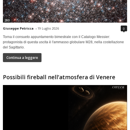
280
Giuseppe Petricca
-
19 Luglio 2026
0
Torna il consueto appuntamento bimestrale con il Catalogo Messier:
protagonista di questa uscita è l'ammasso globulare M28, nella costellazione
del Sagittario.
Continua a leggere
Possibili fireball nell’atmosfera di Venere