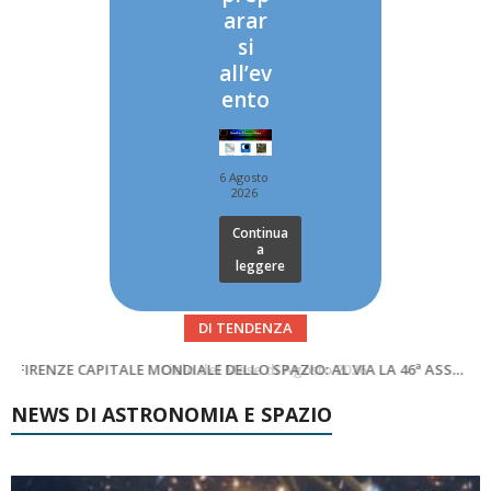
arar
si
all’ev
ento
6 Agosto
2026
Continua
a
leggere
DI TENDENZA
SUPERNOVAE aggiornamenti del mese – Agosto 2026
Cielo del Mese di Agosto 2026
NEWS DI ASTRONOMIA E SPAZIO