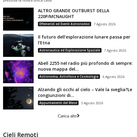
preziosa la nostra unica casa
ALTRO GRANDE OUTBURST DELLA
220P/MCNAUGHT
Effemeridi ed Eventi Astronomici
7 Agosto 2026
Il futuro dell’esplorazione lunare passa per
l’Etna
Astronautica ed Esplorazione Spaziale
7 Agosto 2026
Abell 2255 nel radio più profondo di sempre:
nuova mappa del...
Astronomia, Astrofisica e Cosmologia
6 Agosto 2026
Alzando gli occhi al cielo – Vale la sveglia?Le
congiunzioni di...
Appuntamenti del Mese
5 Agosto 2026
Carica altri
Cieli Remoti