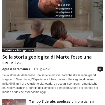
Didattica e Divulgazione
Se la storia geologica di Marte fosse una
serie tv…
Agnese Caramanico
-
17 Luglio 2026
0
Se la storia di Marte fosse una serie televisiva, sarebbe divisa in tre grandi
stagioni: il Noachiano, l’Esperiano e l’Amazoniano. Un viaggio attraverso
miliardi di anni di evoluzione planetaria, tra oceani scomparsi, gigantesche
eruzioni vulcaniche, perdita dell’atmosfera e trasformazione del pianeta nel
mondo arido che osserviamo oggi.
Tempo Siderale: applicazioni pratiche in