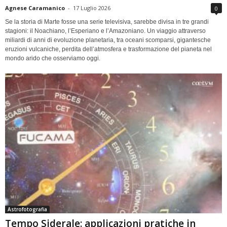
Agnese Caramanico
-
17 Luglio 2026
0
Se la storia di Marte fosse una serie televisiva, sarebbe divisa in tre grandi
stagioni: il Noachiano, l’Esperiano e l’Amazoniano. Un viaggio attraverso
miliardi di anni di evoluzione planetaria, tra oceani scomparsi, gigantesche
eruzioni vulcaniche, perdita dell’atmosfera e trasformazione del pianeta nel
mondo arido che osserviamo oggi.
Astrofotografia
Tempo Siderale: applicazioni pratiche in