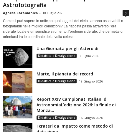
Astrofotografia
Agnese Caramanico
-
10 Luglio 2026
0
Come si può sapere in anticipo quali oggetti del cielo saranno osservabili o
fotografabili nelle migliori condizioni? La risposta passa attraverso l'ora
siderale locale e un semplice strumento, l'orologio siderale, che permette di
orientarsi tra le coordinate della volta celeste
Una Giornata per gli Asteroidi
Didattica e Divulgazione
3 Luglio 2026
Marte, il pianeta dei record
Didattica e Divulgazione
19 Giugno 2026
Report XXIV Campionati Italiani di
AstronomiaL'edizione 2026: la finale di
Monza...
Didattica e Divulgazione
16 Giugno 2026
I crateri da impatto come metodo di
datazione