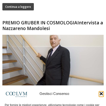
Continua a leggere
PREMIO GRUBER IN COSMOLOGIAIntervista a
Nazzareno Mandolesi
280
Gestisci Consenso
Frida Paolella
-
16 Giugno 2026
0
Intervista al professor Nazzareno Mandolesi, tra i protagonisti della cosmologia
Per fornire le migliori esperienze, utilizziamo tecnologie come i cookie per
spaziale europea e della missione Planck. Il dialogo ripercorre i principali