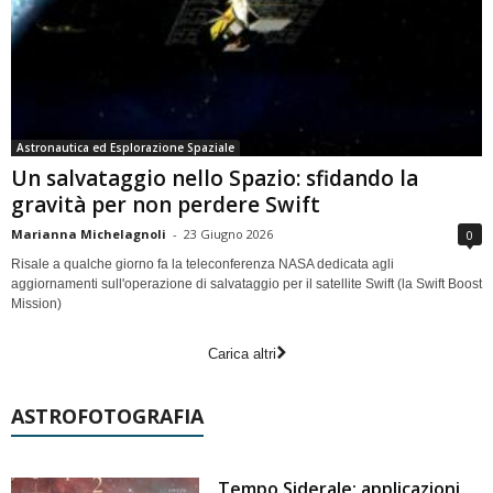
Astronautica ed Esplorazione Spaziale
Un salvataggio nello Spazio: sfidando la
gravità per non perdere Swift
Marianna Michelagnoli
-
23 Giugno 2026
0
Risale a qualche giorno fa la teleconferenza NASA dedicata agli
aggiornamenti sull'operazione di salvataggio per il satellite Swift (la Swift Boost
Mission)
Carica altri
ASTROFOTOGRAFIA
Tempo Siderale: applicazioni