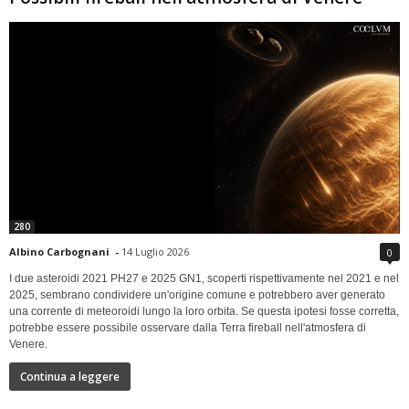
280
Albino Carbognani
-
14 Luglio 2026
0
I due asteroidi 2021 PH27 e 2025 GN1, scoperti rispettivamente nel 2021 e nel
2025, sembrano condividere un'origine comune e potrebbero aver generato
una corrente di meteoroidi lungo la loro orbita. Se questa ipotesi fosse corretta,
potrebbe essere possibile osservare dalla Terra fireball nell'atmosfera di
Venere.
Continua a leggere