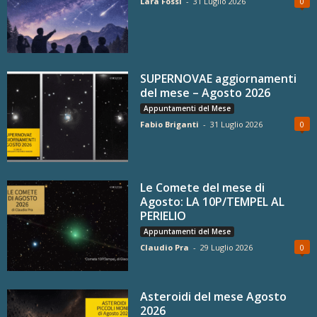
Lara Fossi
-
31 Luglio 2026
0
SUPERNOVAE aggiornamenti
del mese – Agosto 2026
Appuntamenti del Mese
Fabio Briganti
-
31 Luglio 2026
0
Le Comete del mese di
Agosto: LA 10P/TEMPEL AL
PERIELIO
Appuntamenti del Mese
Claudio Pra
-
29 Luglio 2026
0
Asteroidi del mese Agosto
2026