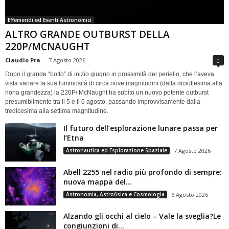
Effemeridi ed Eventi Astronomici
ALTRO GRANDE OUTBURST DELLA
220P/MCNAUGHT
Claudio Pra
-
7 Agosto 2026
0
Dopo il grande “botto” di inizio giugno in prossimità del perielio, che l’aveva
vista variare la sua luminosità di circa nove magnitudini (dalla diciottesima alla
nona grandezza) la 220P/ McNaught ha subìto un nuovo potente outburst
presumibilmente tra il 5 e il 6 agosto, passando improvvisamente dalla
tredicesima alla settima magnitudine.
Il futuro dell’esplorazione lunare passa per
l’Etna
Astronautica ed Esplorazione Spaziale
7 Agosto 2026
Abell 2255 nel radio più profondo di sempre:
nuova mappa del...
Astronomia, Astrofisica e Cosmologia
6 Agosto 2026
Alzando gli occhi al cielo – Vale la sveglia?Le
congiunzioni di...