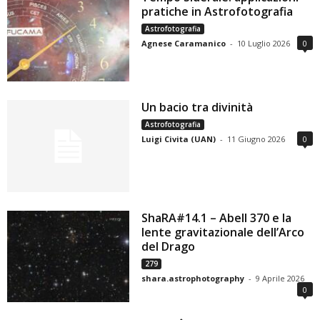
pratiche in Astrofotografia
Astrofotografia
Agnese Caramanico
-
10 Luglio 2026
0
Un bacio tra divinità
Astrofotografia
Luigi Civita (UAN)
-
11 Giugno 2026
0
ShaRA#14.1 – Abell 370 e la
lente gravitazionale dell’Arco
del Drago
279
shara.astrophotography
-
9 Aprile 2026
0