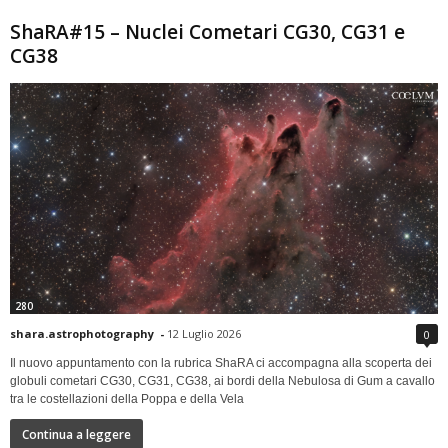
ShaRA#15 – Nuclei Cometari CG30, CG31 e
CG38
280
shara.astrophotography
-
12 Luglio 2026
0
Il nuovo appuntamento con la rubrica ShaRA ci accompagna alla scoperta dei
globuli cometari CG30, CG31, CG38, ai bordi della Nebulosa di Gum a cavallo
tra le costellazioni della Poppa e della Vela
Continua a leggere