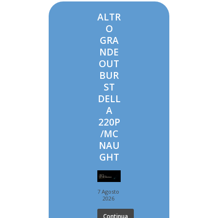
ALTR
O
GRA
NDE
OUT
BUR
ST
DELL
A
220P
/MC
NAU
GHT
7 Agosto
2026
Continua