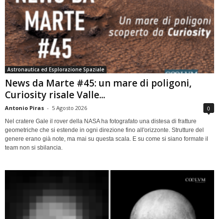
Astronautica ed Esplorazione Spaziale
News da Marte #45: un mare di poligoni,
Curiosity risale Valle...
Antonio Piras
-
5 Agosto 2026
0
Nel cratere Gale il rover della NASA ha fotografato una distesa di fratture
geometriche che si estende in ogni direzione fino all'orizzonte. Strutture del
genere erano già note, ma mai su questa scala. E su come si siano formate il
team non si sbilancia.