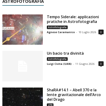
ASTROFOTOGRAFIA
Tempo Siderale: applicazioni
pratiche in Astrofotografia
Astrofotografia
Agnese Caramanico
-
10 Luglio 2026
0
Un bacio tra divinità
Astrofotografia
Luigi Civita (UAN)
-
11 Giugno 2026
0
ShaRA#14.1 – Abell 370 e la
lente gravitazionale dell’Arco
del Drago
279