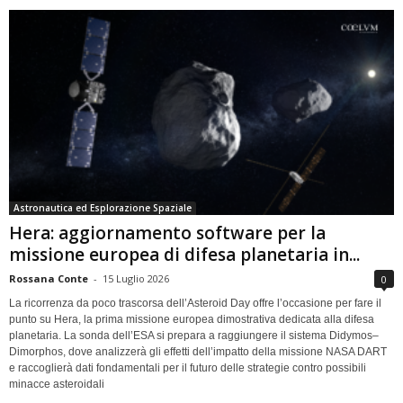
Astronautica ed Esplorazione Spaziale
Hera: aggiornamento software per la
missione europea di difesa planetaria in...
Rossana Conte
-
15 Luglio 2026
0
La ricorrenza da poco trascorsa dell’Asteroid Day offre l’occasione per fare il
punto su Hera, la prima missione europea dimostrativa dedicata alla difesa
planetaria. La sonda dell’ESA si prepara a raggiungere il sistema Didymos–
Dimorphos, dove analizzerà gli effetti dell’impatto della missione NASA DART
e raccoglierà dati fondamentali per il futuro delle strategie contro possibili
minacce asteroidali