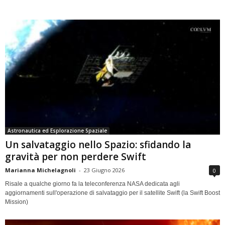
Astronautica ed Esplorazione Spaziale
Un salvataggio nello Spazio: sfidando la
gravità per non perdere Swift
Marianna Michelagnoli
-
23 Giugno 2026
0
Risale a qualche giorno fa la teleconferenza NASA dedicata agli
aggiornamenti sull'operazione di salvataggio per il satellite Swift (la Swift Boost
Mission)