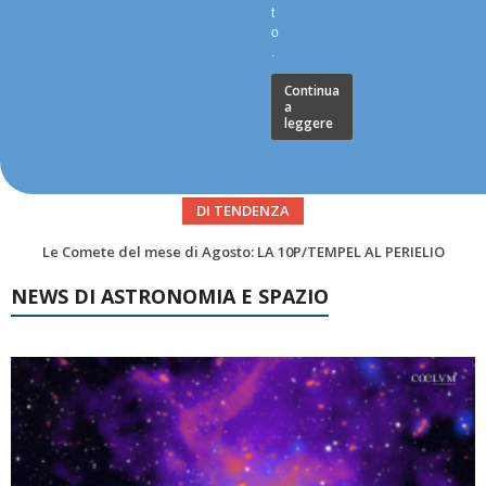
t
o
.
Continua
a
leggere
DI TENDENZA
Asteroidi del mese Agosto 2026
NEWS DI ASTRONOMIA E SPAZIO