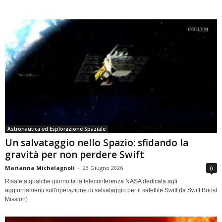
Astronautica ed Esplorazione Spaziale
Un salvataggio nello Spazio: sfidando la
gravità per non perdere Swift
Marianna Michelagnoli
-
23 Giugno 2026
0
Risale a qualche giorno fa la teleconferenza NASA dedicata agli
aggiornamenti sull'operazione di salvataggio per il satellite Swift (la Swift Boost
Mission)