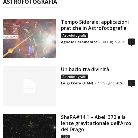
ASTROFOTOGRAFIA
Tempo Siderale: applicazioni
pratiche in Astrofotografia
Astrofotografia
Agnese Caramanico
-
10 Luglio 2026
0
Un bacio tra divinità
Astrofotografia
Luigi Civita (UAN)
-
11 Giugno 2026
0
ShaRA#14.1 – Abell 370 e la
lente gravitazionale dell’Arco
del Drago
279