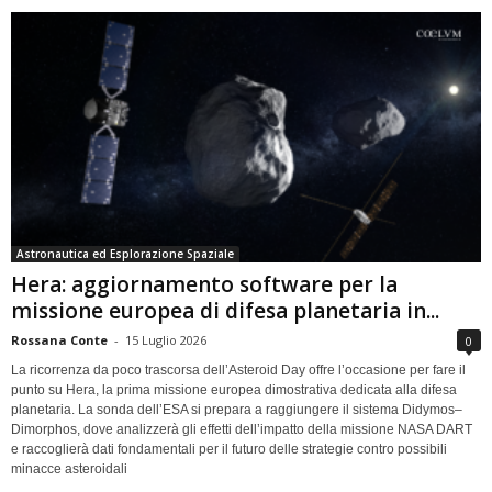
Astronautica ed Esplorazione Spaziale
Hera: aggiornamento software per la
missione europea di difesa planetaria in...
Rossana Conte
-
15 Luglio 2026
0
La ricorrenza da poco trascorsa dell’Asteroid Day offre l’occasione per fare il
punto su Hera, la prima missione europea dimostrativa dedicata alla difesa
planetaria. La sonda dell’ESA si prepara a raggiungere il sistema Didymos–
Dimorphos, dove analizzerà gli effetti dell’impatto della missione NASA DART
e raccoglierà dati fondamentali per il futuro delle strategie contro possibili
minacce asteroidali