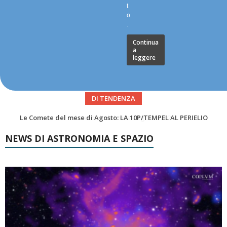
t
o
.
Continua
a
leggere
DI TENDENZA
Asteroidi del mese Agosto 2026
NEWS DI ASTRONOMIA E SPAZIO