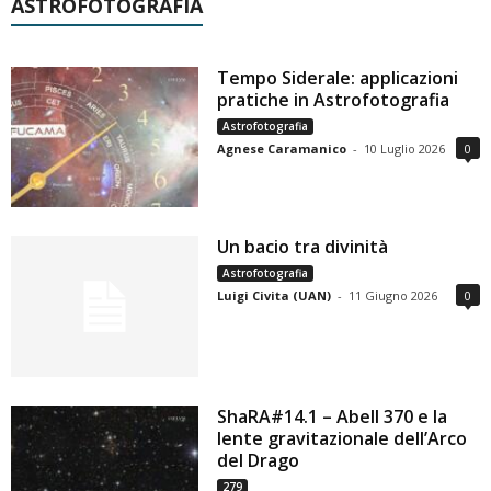
ASTROFOTOGRAFIA
Tempo Siderale: applicazioni
pratiche in Astrofotografia
Astrofotografia
Agnese Caramanico
-
10 Luglio 2026
0
Un bacio tra divinità
Astrofotografia
Luigi Civita (UAN)
-
11 Giugno 2026
0
ShaRA#14.1 – Abell 370 e la
lente gravitazionale dell’Arco
del Drago
279