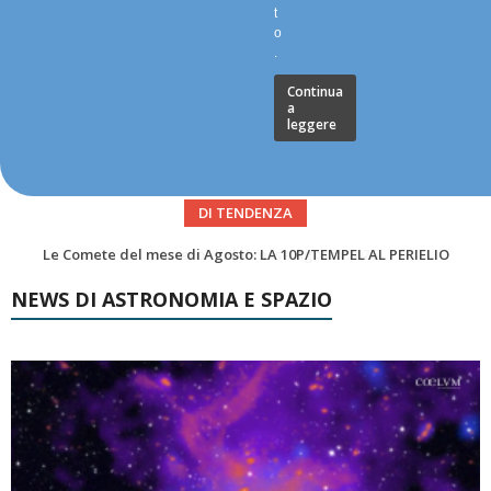
t
o
.
Continua
a
leggere
DI TENDENZA
Asteroidi del mese Agosto 2026
NEWS DI ASTRONOMIA E SPAZIO