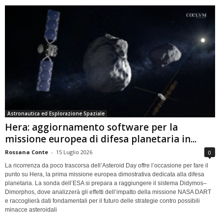
Astronautica ed Esplorazione Spaziale
Hera: aggiornamento software per la
missione europea di difesa planetaria in...
Rossana Conte
-
15 Luglio 2026
0
La ricorrenza da poco trascorsa dell’Asteroid Day offre l’occasione per fare il
punto su Hera, la prima missione europea dimostrativa dedicata alla difesa
planetaria. La sonda dell’ESA si prepara a raggiungere il sistema Didymos–
Dimorphos, dove analizzerà gli effetti dell’impatto della missione NASA DART
e raccoglierà dati fondamentali per il futuro delle strategie contro possibili
minacce asteroidali