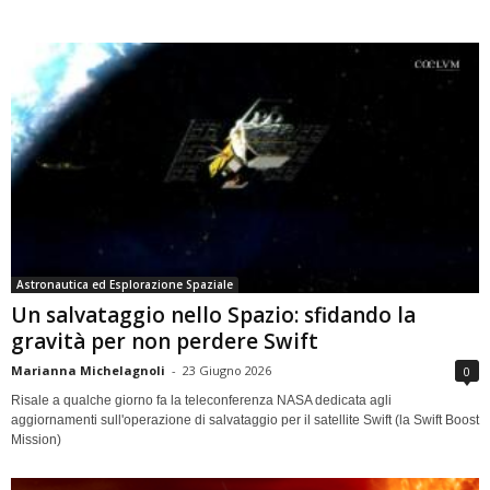
Astronautica ed Esplorazione Spaziale
Un salvataggio nello Spazio: sfidando la
gravità per non perdere Swift
Marianna Michelagnoli
-
23 Giugno 2026
0
Risale a qualche giorno fa la teleconferenza NASA dedicata agli
aggiornamenti sull'operazione di salvataggio per il satellite Swift (la Swift Boost
Mission)