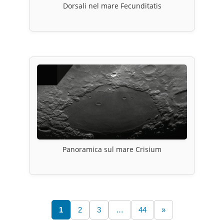
Dorsali nel mare Fecunditatis
Panoramica sul mare Crisium
1
2
3
…
44
»