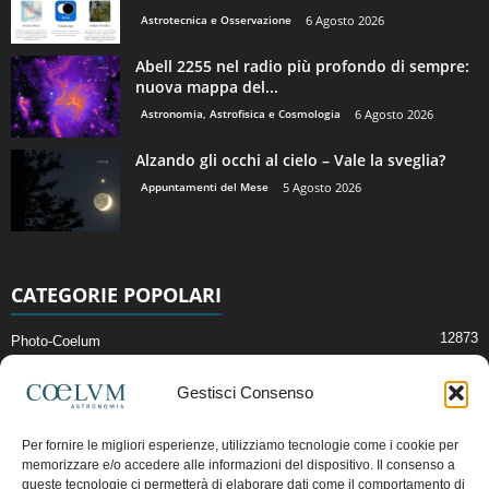
Astrotecnica e Osservazione
6 Agosto 2026
Abell 2255 nel radio più profondo di sempre:
nuova mappa del...
Astronomia, Astrofisica e Cosmologia
6 Agosto 2026
Alzando gli occhi al cielo – Vale la sveglia?
Appuntamenti del Mese
5 Agosto 2026
CATEGORIE POPOLARI
12873
Photo-Coelum
2914
Mostre e Incontri
Gestisci Consenso
2409
News di Astronomia
1315
Cielo del Mese
Per fornire le migliori esperienze, utilizziamo tecnologie come i cookie per
memorizzare e/o accedere alle informazioni del dispositivo. Il consenso a
365
Astronomia, Astrofisica e Cosmologia
queste tecnologie ci permetterà di elaborare dati come il comportamento di