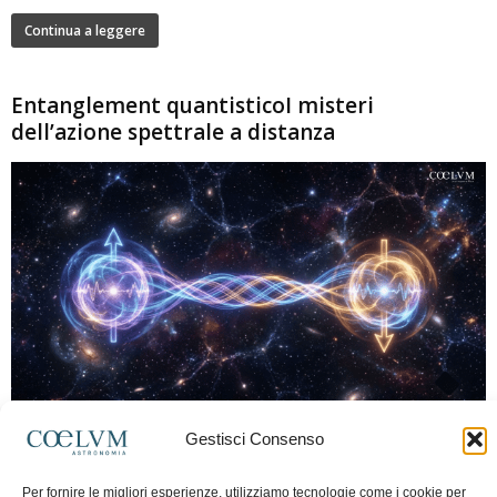
Continua a leggere
Entanglement quantisticoI misteri
dell’azione spettrale a distanza
280
Gestisci Consenso
Marco Lorrai
-
15 Giugno 2026
0
L'entanglement quantistico è uno dei fenomeni più sorprendenti della fisica
Per fornire le migliori esperienze, utilizziamo tecnologie come i cookie per
moderna: due particelle possono mostrare correlazioni che sembrano ignorare