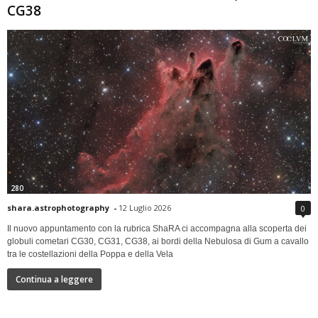
CG38
280
shara.astrophotography
-
12 Luglio 2026
0
Il nuovo appuntamento con la rubrica ShaRA ci accompagna alla scoperta dei
globuli cometari CG30, CG31, CG38, ai bordi della Nebulosa di Gum a cavallo
tra le costellazioni della Poppa e della Vela
Continua a leggere