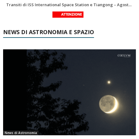
Le costellazioni di Agosto 2026: Delfino
La Luna del Mese – Agosto 2026
NEWS DI ASTRONOMIA E SPAZIO
News di Astronomia