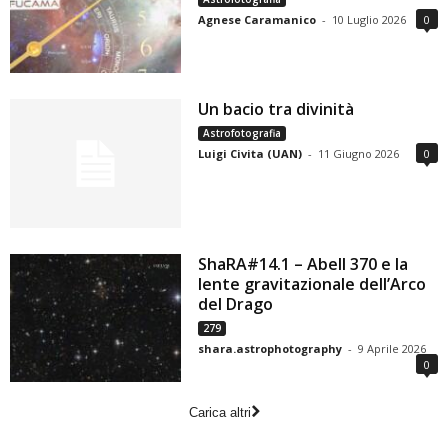
Agnese Caramanico
-
10 Luglio 2026
0
Un bacio tra divinità
Astrofotografia
Luigi Civita (UAN)
-
11 Giugno 2026
0
ShaRA#14.1 – Abell 370 e la
lente gravitazionale dell’Arco
del Drago
279
shara.astrophotography
-
9 Aprile 2026
0
Carica altri