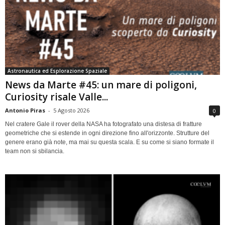
Astronautica ed Esplorazione Spaziale
News da Marte #45: un mare di poligoni,
Curiosity risale Valle...
Antonio Piras
-
5 Agosto 2026
0
Nel cratere Gale il rover della NASA ha fotografato una distesa di fratture
geometriche che si estende in ogni direzione fino all'orizzonte. Strutture del
genere erano già note, ma mai su questa scala. E su come si siano formate il
team non si sbilancia.