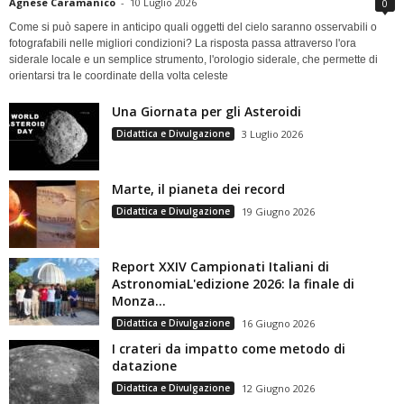
Agnese Caramanico
-
10 Luglio 2026
0
Come si può sapere in anticipo quali oggetti del cielo saranno osservabili o
fotografabili nelle migliori condizioni? La risposta passa attraverso l'ora
siderale locale e un semplice strumento, l'orologio siderale, che permette di
orientarsi tra le coordinate della volta celeste
Una Giornata per gli Asteroidi
Didattica e Divulgazione
3 Luglio 2026
Marte, il pianeta dei record
Didattica e Divulgazione
19 Giugno 2026
Report XXIV Campionati Italiani di
AstronomiaL'edizione 2026: la finale di
Monza...
Didattica e Divulgazione
16 Giugno 2026
I crateri da impatto come metodo di
datazione
Didattica e Divulgazione
12 Giugno 2026