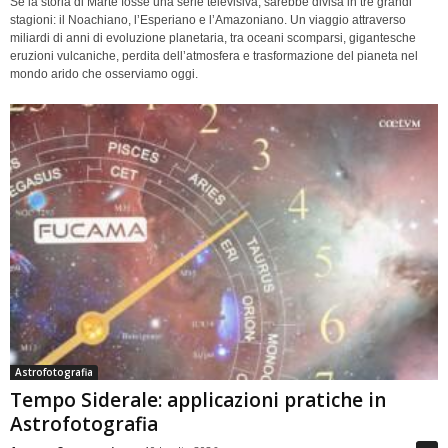
Se la storia di Marte fosse una serie televisiva, sarebbe divisa in tre grandi
stagioni: il Noachiano, l’Esperiano e l’Amazoniano. Un viaggio attraverso
miliardi di anni di evoluzione planetaria, tra oceani scomparsi, gigantesche
eruzioni vulcaniche, perdita dell’atmosfera e trasformazione del pianeta nel
mondo arido che osserviamo oggi.
Astrofotografia
Tempo Siderale: applicazioni pratiche in
Astrofotografia