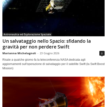
Astronautica ed Esplorazione Spaziale
Un salvataggio nello Spazio: sfidando la
gravità per non perdere Swift
Marianna Michelagnoli
-
23 Giugno 2026
0
Risale a qualche giorno fa la teleconferenza NASA dedicata agli
aggiornamenti sull'operazione di salvataggio per il satellite Swift (la Swift Boost
Mission)