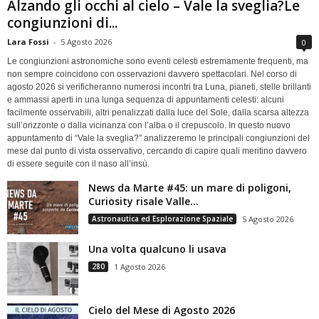
Alzando gli occhi al cielo – Vale la sveglia?Le
congiunzioni di...
Lara Fossi
-
5 Agosto 2026
0
Le congiunzioni astronomiche sono eventi celesti estremamente frequenti, ma
non sempre coincidono con osservazioni davvero spettacolari. Nel corso di
agosto 2026 si verificheranno numerosi incontri tra Luna, pianeti, stelle brillanti
e ammassi aperti in una lunga sequenza di appuntamenti celesti: alcuni
facilmente osservabili, altri penalizzati dalla luce del Sole, dalla scarsa altezza
sull’orizzonte o dalla vicinanza con l’alba o il crepuscolo. In questo nuovo
appuntamento di “Vale la sveglia?” analizzeremo le principali congiunzioni del
mese dal punto di vista osservativo, cercando di capire quali meritino davvero
di essere seguite con il naso all’insù.
News da Marte #45: un mare di poligoni,
Curiosity risale Valle...
Astronautica ed Esplorazione Spaziale
5 Agosto 2026
Una volta qualcuno li usava
280
1 Agosto 2026
Cielo del Mese di Agosto 2026