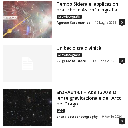
Tempo Siderale: applicazioni
pratiche in Astrofotografia
Astrofotografia
Agnese Caramanico
-
10 Luglio 2026
0
Un bacio tra divinità
Astrofotografia
Luigi Civita (UAN)
-
11 Giugno 2026
0
ShaRA#14.1 – Abell 370 e la
lente gravitazionale dell’Arco
del Drago
279
shara.astrophotography
-
9 Aprile 2026
0