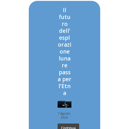
Il
futu
ro
dell’
espl
orazi
one
luna
re
pass
a per
l’Etn
a
7 Agosto
2026
Continua