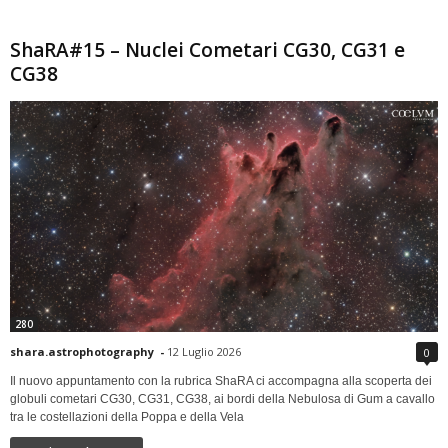
ShaRA#15 – Nuclei Cometari CG30, CG31 e
CG38
280
shara.astrophotography
-
12 Luglio 2026
0
Il nuovo appuntamento con la rubrica ShaRA ci accompagna alla scoperta dei
globuli cometari CG30, CG31, CG38, ai bordi della Nebulosa di Gum a cavallo
tra le costellazioni della Poppa e della Vela