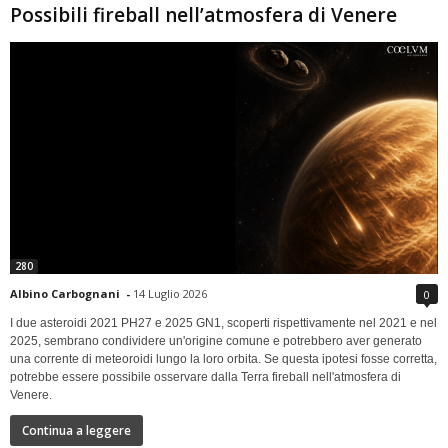
Possibili fireball nell’atmosfera di Venere
280
Albino Carbognani
-
14 Luglio 2026
0
I due asteroidi 2021 PH27 e 2025 GN1, scoperti rispettivamente nel 2021 e nel
2025, sembrano condividere un'origine comune e potrebbero aver generato
una corrente di meteoroidi lungo la loro orbita. Se questa ipotesi fosse corretta,
potrebbe essere possibile osservare dalla Terra fireball nell'atmosfera di
Venere.
Continua a leggere