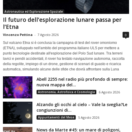
Astronautica ed Esplorazione Spaziale
Il futuro dell’esplorazione lunare passa per
l’Etna
Vincenzo Pettina
-
7 Agosto 2026
0
Sul vulcano Etna si è conclusa la campagna di test del rover omoniomo
(ETNA), sviluppato nell'ambito del programma italiano ULS per mettere a
punto tecnologie destinate all'esplorazione del Polo Sud lunare. Tra terreni
lavici e pendii accidentati, il rover ha testato navigazione autonoma, raccolta
della regolite, impiego di un drone, gestione di scenari di guasto e ricarica
automatica, simulando alcune delle sfide che dovrà affrontare sulla Luna
Abell 2255 nel radio più profondo di sempre:
nuova mappa del...
Astronomia, Astrofisica e Cosmologia
6 Agosto 2026
Alzando gli occhi al cielo – Vale la sveglia?Le
congiunzioni di...
Appuntamenti del Mese
5 Agosto 2026
News da Marte #45: un mare di poligoni,