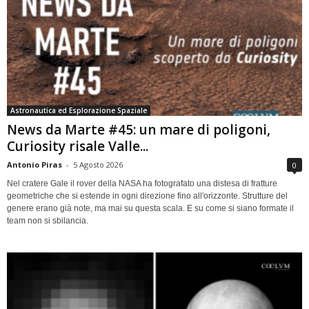
Astronautica ed Esplorazione Spaziale
News da Marte #45: un mare di poligoni,
Curiosity risale Valle...
Antonio Piras
-
5 Agosto 2026
0
Nel cratere Gale il rover della NASA ha fotografato una distesa di fratture
geometriche che si estende in ogni direzione fino all'orizzonte. Strutture del
genere erano già note, ma mai su questa scala. E su come si siano formate il
team non si sbilancia.