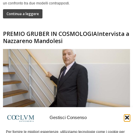
un confronto tra due modelli contrapposti.
Continua a leggere
PREMIO GRUBER IN COSMOLOGIAIntervista a
Nazzareno Mandolesi
280
Gestisci Consenso
Frida Paolella
-
16 Giugno 2026
0
Per fornire le migliori esperienze, utilizziamo tecnologie come i cookie per
Intervista al professor Nazzareno Mandolesi, tra i protagonisti della cosmologia