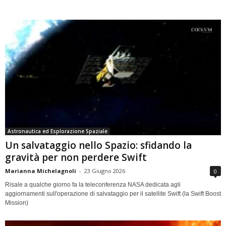
Astronautica ed Esplorazione Spaziale
Un salvataggio nello Spazio: sfidando la
gravità per non perdere Swift
Marianna Michelagnoli
-
23 Giugno 2026
0
Risale a qualche giorno fa la teleconferenza NASA dedicata agli
aggiornamenti sull'operazione di salvataggio per il satellite Swift (la Swift Boost
Mission)