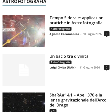
ASTROFOTOGRAFIA
Tempo Siderale: applicazioni
pratiche in Astrofotografia
Astrofotografia
Agnese Caramanico
-
10 Luglio 2026
0
Un bacio tra divinità
Astrofotografia
Luigi Civita (UAN)
-
11 Giugno 2026
0
ShaRA#14.1 – Abell 370 e la
lente gravitazionale dell’Arco
del Drago
279