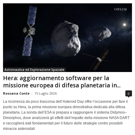
Astronautica ed Esplorazione Spaziale
Hera: aggiornamento software per la
missione europea di difesa planetaria in...
Rossana Conte
-
15 Luglio 2026
0
La ricorrenza da poco trascorsa dell’Asteroid Day offre l’occasione per fare il
punto su Hera, la prima missione europea dimostrativa dedicata alla difesa
planetaria. La sonda dell’ESA si prepara a raggiungere il sistema Didymos–
Dimorphos, dove analizzerà gli effetti dell’impatto della missione NASA DART
e raccoglierà dati fondamentali per il futuro delle strategie contro possibili
minacce asteroidali