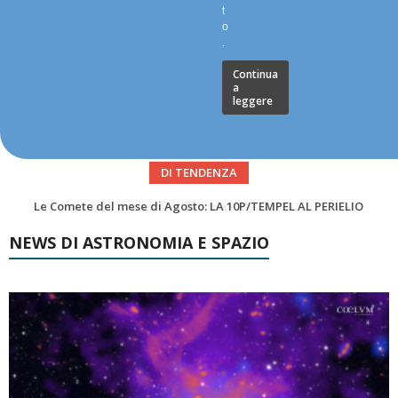
t
o
.
Continua
a
leggere
DI TENDENZA
Asteroidi del mese Agosto 2026
NEWS DI ASTRONOMIA E SPAZIO