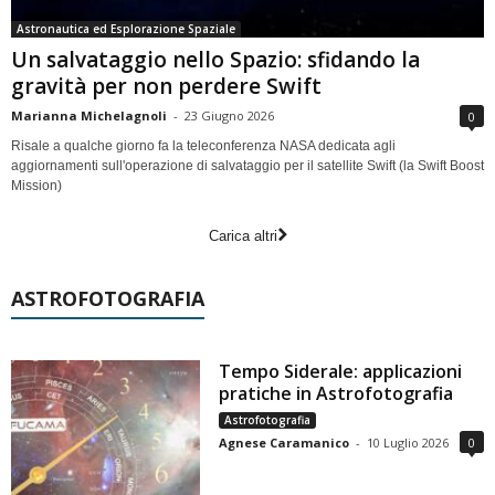
Astronautica ed Esplorazione Spaziale
Un salvataggio nello Spazio: sfidando la
gravità per non perdere Swift
Marianna Michelagnoli
-
23 Giugno 2026
0
Risale a qualche giorno fa la teleconferenza NASA dedicata agli
aggiornamenti sull'operazione di salvataggio per il satellite Swift (la Swift Boost
Mission)
Carica altri
ASTROFOTOGRAFIA
Tempo Siderale: applicazioni
pratiche in Astrofotografia
Astrofotografia
Agnese Caramanico
-
10 Luglio 2026
0