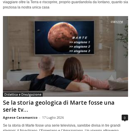
viaggiare oltre la Terra e riscoprire, proprio guardandola da lontano, quanto sia
preziosa la nostra unica casa
Didattica e Divulgazione
Se la storia geologica di Marte fosse una
serie tv…
Agnese Caramanico
-
17 Luglio 2026
0
Se la storia di Marte fosse una serie televisiva, sarebbe divisa in tre grandi
stagioni: il Noachiano, l’Esperiano e l’Amazoniano. Un viaggio attraverso