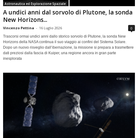
Astronautica ed Esplorazione Spaziale
A undici anni dal sorvolo di Plutone, la sonda
New Horizons...
Vincenzo Pettina
-
16 Luglio 2026
0
Trascorsi ormai undici anni dallo storico sorvolo di Plutone, la sonda New
Horizons della NASA continua il suo viaggio ai confini del Sistema Solare.
Dopo un nuovo risveglio dall’ibernazione, la missione si prepara a trasmettere
dati preziosi dalla fascia di Kuiper, una regione ancora in gran parte
inesplorata