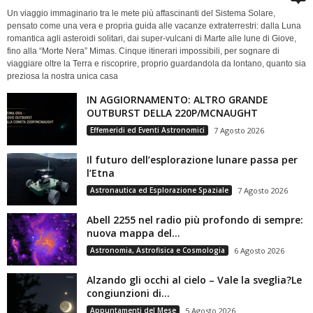
Un viaggio immaginario tra le mete più affascinanti del Sistema Solare,
pensato come una vera e propria guida alle vacanze extraterrestri: dalla Luna
romantica agli asteroidi solitari, dai super-vulcani di Marte alle lune di Giove,
fino alla “Morte Nera” Mimas. Cinque itinerari impossibili, per sognare di
viaggiare oltre la Terra e riscoprire, proprio guardandola da lontano, quanto sia
preziosa la nostra unica casa
IN AGGIORNAMENTO: ALTRO GRANDE
OUTBURST DELLA 220P/MCNAUGHT
Effemeridi ed Eventi Astronomici
7 Agosto 2026
Il futuro dell’esplorazione lunare passa per
l’Etna
Astronautica ed Esplorazione Spaziale
7 Agosto 2026
Abell 2255 nel radio più profondo di sempre:
nuova mappa del...
Astronomia, Astrofisica e Cosmologia
6 Agosto 2026
Alzando gli occhi al cielo – Vale la sveglia?Le
congiunzioni di...
Appuntamenti del Mese
5 Agosto 2026