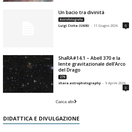
Un bacio tra divinità
Astrofotografia
Luigi Civita (UAN)
-
11 Giugno 2026
0
ShaRA#14.1 – Abell 370 e la
lente gravitazionale dell’Arco
del Drago
279
shara.astrophotography
-
9 Aprile 2026
0
Carica altri
DIDATTICA E DIVULGAZIONE