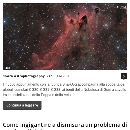
280
shara.astrophotography
-
12 Luglio 2026
0
Il nuovo appuntamento con la rubrica ShaRA ci accompagna alla scoperta dei
globuli cometari CG30, CG31, CG38, ai bordi della Nebulosa di Gum a cavallo
tra le costellazioni della Poppa e della Vela
Continua a leggere
Come ingigantire a dismisura un problema di