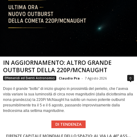
IN AGGIORNAMENTO: ALTRO GRANDE
OUTBURST DELLA 220P/MCNAUGHT
Claudio Pra
-
7 Agosto 2026
0
Effemeridi ed Eventi Astronomici
Dopo il grande “botto” di inizio giugno in prossimità del perielio, che l’aveva
vista variare la sua luminosità di circa nove magnitudini (dalla diciottesima alla
nona grandezza) la 220P/ McNaught ha subìto un nuovo potente outburst
presumibilmente tra il 5 e il 6 agosto, passando improvvisamente dalla
tredicesima alla settima magnitudine.
DI TENDENZA
SUPERNOVAE aggiornamenti del mese – Agosto 2026
Cielo del Mese di Agosto 2026