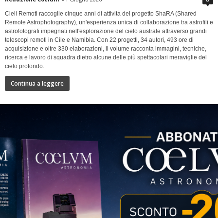
Cieli Remoti raccoglie cinque anni di attività del progetto ShaRA (Shared
Remote Astrophotography), un'esperienza unica di collaborazione tra astrofili e
astrofotografi impegnati nell'esplorazione del cielo australe attraverso grandi
telescopi remoti in Cile e Namibia. Con 22 progetti, 34 autori, 493 ore di
acquisizione e oltre 330 elaborazioni, il volume racconta immagini, tecniche,
ricerca e lavoro di squadra dietro alcune delle più spettacolari meraviglie del
cielo profondo.
Continua a leggere