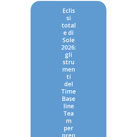
Eclis
si
total
e di
Sole
2026:
gli
stru
men
ti
del
Time
Base
line
Tea
m
per
prep