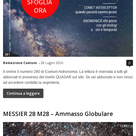
281
Redazione Coelum
-
28 Luglio 2026
0
è online il numero 280 di Coelum Astronomia. La lettura è riservata a tutti gli
abbonati in possesso del livello QUASAR sul sito. Se sei abbonato e non riesci
ad accedere contatta la segreteria.
Continua a leggere
MESSIER 28 M28 – Ammasso Globulare