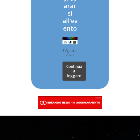
arar
si
all’ev
ento
6 Agosto
2026
Continua
a
leggere