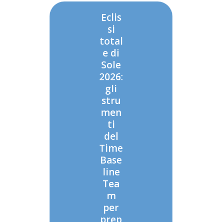
Eclis
si
total
e di
Sole
2026:
gli
stru
men
ti
del
Time
Base
line
Tea
m
per
prep