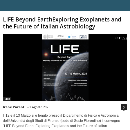
Carica altri
LIFE Beyond EarthExploring Exoplanets and
the Future of Italian Astrobiology
280
Irene Parenti
-
1 Agosto 2026
0
Il 12 e il 13 Marzo si è tenuto presso il Dipartimento di Fisica e Astronomia
dell'Università degli Studi di Firenze (sede di Sesto Fiorentino) il convegno
"LIFE Beyond Earth. Exploring Exoplanets and the Future of Italian