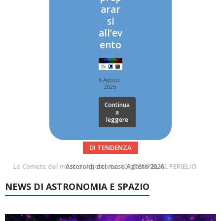
arar
si
all’ev
ento
6 Agosto
2026
Continua
a
leggere
DI TENDENZA
Asteroidi del mese Agosto 2026
Transiti di ISS International Space Station e Tiangong – Agosto 2026
NEWS DI ASTRONOMIA E SPAZIO