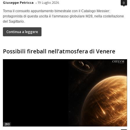
Giuseppe Petricca
-
19 Luglio 2026
0
Torna il consueto appuntamento bimestrale con il Catalogo Messier:
protagonista di questa uscita è l'ammasso globulare M28, nella costellazione
del Sagittario.
Continua a leggere
Possibili fireball nell’atmosfera di Venere
280