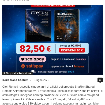
Il Blog della Redazione
Redazione Coelum
-
1 Giugno 2026
0
Cieli Remoti raccoglie cinque anni di attività del progetto ShaRA (Shared
Remote Astrophotography), un'esperienza unica di collaborazione tra astrofili e
astrofotografi impegnati nell'esplorazione del cielo australe attraverso grandi
telescopi remoti in Cile e Namibia. Con 22 progetti, 34 autori, 493 ore di
acquisizione e oltre 330 elaborazioni, il volume racconta immagini, tecniche,