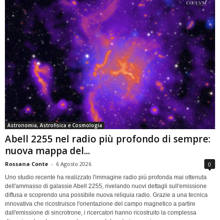
Astronomia, Astrofisica e Cosmologia
Abell 2255 nel radio più profondo di sempre:
nuova mappa del...
Rossana Conte
-
6 Agosto 2026
0
Uno studio recente ha realizzato l'immagine radio più profonda mai ottenuta
dell'ammasso di galassie Abell 2255, rivelando nuovi dettagli sull'emissione
diffusa e scoprendo una possibile nuova reliquia radio. Grazie a una tecnica
innovativa che ricostruisce l'orientazione del campo magnetico a partire
dall'emissione di sincrotrone, i ricercatori hanno ricostruito la complessa