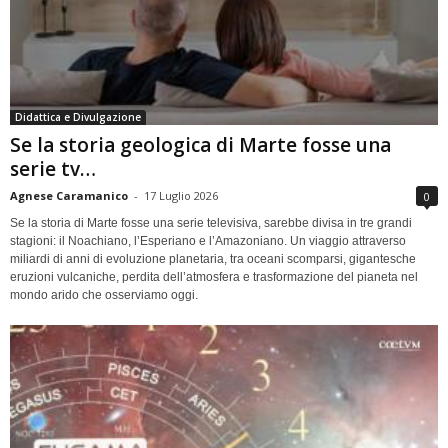
Didattica e Divulgazione
Se la storia geologica di Marte fosse una
serie tv…
Agnese Caramanico
-
17 Luglio 2026
0
Se la storia di Marte fosse una serie televisiva, sarebbe divisa in tre grandi
stagioni: il Noachiano, l’Esperiano e l’Amazoniano. Un viaggio attraverso
miliardi di anni di evoluzione planetaria, tra oceani scomparsi, gigantesche
eruzioni vulcaniche, perdita dell’atmosfera e trasformazione del pianeta nel
mondo arido che osserviamo oggi.