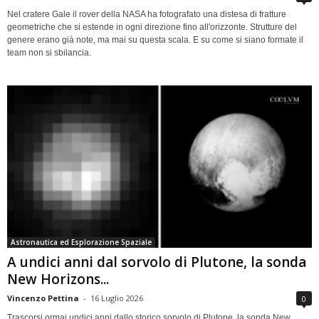
Nel cratere Gale il rover della NASA ha fotografato una distesa di fratture
geometriche che si estende in ogni direzione fino all'orizzonte. Strutture del
genere erano già note, ma mai su questa scala. E su come si siano formate il
team non si sbilancia.
Astronautica ed Esplorazione Spaziale
A undici anni dal sorvolo di Plutone, la sonda
New Horizons...
Vincenzo Pettina
-
16 Luglio 2026
0
Trascorsi ormai undici anni dallo storico sorvolo di Plutone, la sonda New