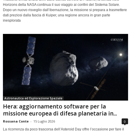
Horizons della NASA continua il suo viaggio ai confini del Sistema Solare.
Dopo un nuovo risveglio dall’ibernazione, la missione si prepara a trasmettere
dati preziosi dalla fascia di Kuiper, una regione ancora in gran parte
inesplorata
Astronautica ed Esplorazione Spaziale
Hera: aggiornamento software per la
missione europea di difesa planetaria in...
Rossana Conte
-
15 Luglio 2026
0
La ricorrenza da poco trascorsa dell’Asteroid Day offre l’occasione per fare il