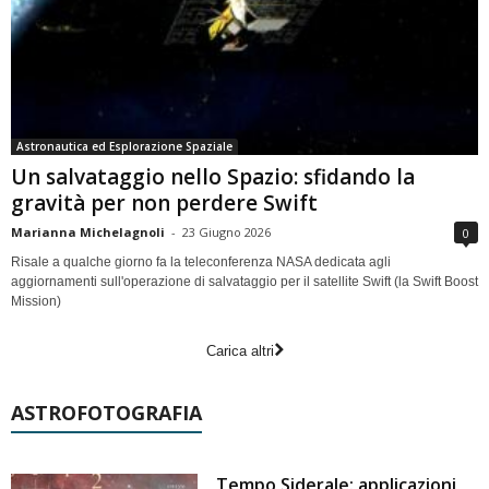
Astronautica ed Esplorazione Spaziale
Un salvataggio nello Spazio: sfidando la
gravità per non perdere Swift
Marianna Michelagnoli
-
23 Giugno 2026
0
Risale a qualche giorno fa la teleconferenza NASA dedicata agli
aggiornamenti sull'operazione di salvataggio per il satellite Swift (la Swift Boost
Mission)
Carica altri
ASTROFOTOGRAFIA
Tempo Siderale: applicazioni