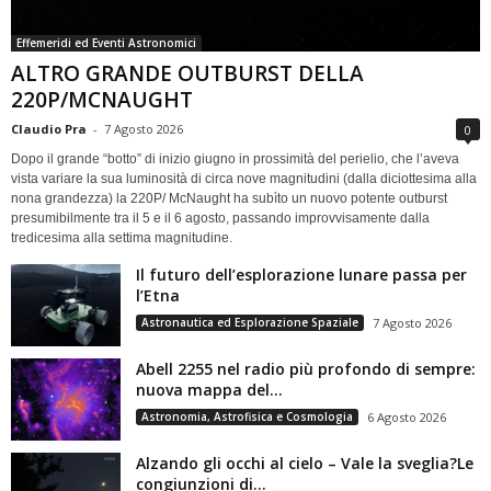
Effemeridi ed Eventi Astronomici
ALTRO GRANDE OUTBURST DELLA
220P/MCNAUGHT
Claudio Pra
-
7 Agosto 2026
0
Dopo il grande “botto” di inizio giugno in prossimità del perielio, che l’aveva
vista variare la sua luminosità di circa nove magnitudini (dalla diciottesima alla
nona grandezza) la 220P/ McNaught ha subìto un nuovo potente outburst
presumibilmente tra il 5 e il 6 agosto, passando improvvisamente dalla
tredicesima alla settima magnitudine.
Il futuro dell’esplorazione lunare passa per
l’Etna
Astronautica ed Esplorazione Spaziale
7 Agosto 2026
Abell 2255 nel radio più profondo di sempre:
nuova mappa del...
Astronomia, Astrofisica e Cosmologia
6 Agosto 2026
Alzando gli occhi al cielo – Vale la sveglia?Le
congiunzioni di...