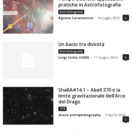
pratiche in Astrofotografia
Astrofotografia
Agnese Caramanico
-
10 Luglio 2026
0
Un bacio tra divinità
Astrofotografia
Luigi Civita (UAN)
-
11 Giugno 2026
0
ShaRA#14.1 – Abell 370 e la
lente gravitazionale dell’Arco
del Drago
279
shara.astrophotography
-
9 Aprile 2026
0