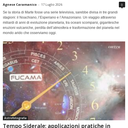
Agnese Caramanico
-
17 Luglio 2026
0
Se la storia di Marte fosse una serie televisiva, sarebbe divisa in tre grandi
stagioni: il Noachiano, l’Esperiano e l’Amazoniano. Un viaggio attraverso
miliardi di anni di evoluzione planetaria, tra oceani scomparsi, gigantesche
eruzioni vulcaniche, perdita dell’atmosfera e trasformazione del pianeta nel
mondo arido che osserviamo oggi.
Astrofotografia
Tempo Siderale: applicazioni pratiche in