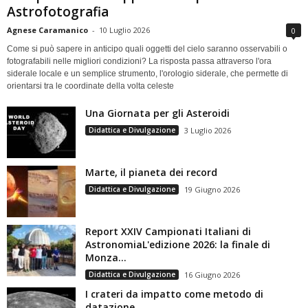
Astrofotografia
Agnese Caramanico
-
10 Luglio 2026
0
Come si può sapere in anticipo quali oggetti del cielo saranno osservabili o
fotografabili nelle migliori condizioni? La risposta passa attraverso l'ora
siderale locale e un semplice strumento, l'orologio siderale, che permette di
orientarsi tra le coordinate della volta celeste
Una Giornata per gli Asteroidi
Didattica e Divulgazione
3 Luglio 2026
Marte, il pianeta dei record
Didattica e Divulgazione
19 Giugno 2026
Report XXIV Campionati Italiani di
AstronomiaL'edizione 2026: la finale di
Monza...
Didattica e Divulgazione
16 Giugno 2026
I crateri da impatto come metodo di
datazione