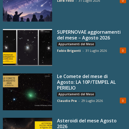
Lara Fossi
-
31 Luglio 2026
0
SUPERNOVAE aggiornamenti
del mese – Agosto 2026
Appuntamenti del Mese
Fabio Briganti
-
31 Luglio 2026
0
Le Comete del mese di
Agosto: LA 10P/TEMPEL AL
PERIELIO
Appuntamenti del Mese
Claudio Pra
-
29 Luglio 2026
0
Asteroidi del mese Agosto
2026