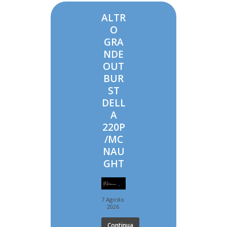
ALTR
O
GRA
NDE
OUT
BUR
ST
DELL
A
220P
/MC
NAU
GHT
7 Agosto
2026
Continua