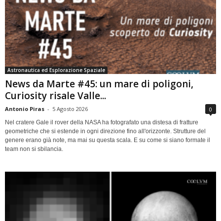
Astronautica ed Esplorazione Spaziale
News da Marte #45: un mare di poligoni,
Curiosity risale Valle...
Antonio Piras
-
5 Agosto 2026
0
Nel cratere Gale il rover della NASA ha fotografato una distesa di fratture
geometriche che si estende in ogni direzione fino all'orizzonte. Strutture del
genere erano già note, ma mai su questa scala. E su come si siano formate il
team non si sbilancia.