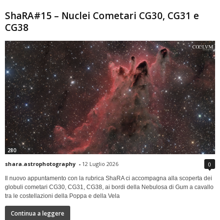
ShaRA#15 – Nuclei Cometari CG30, CG31 e
CG38
280
shara.astrophotography
-
12 Luglio 2026
0
Il nuovo appuntamento con la rubrica ShaRA ci accompagna alla scoperta dei
globuli cometari CG30, CG31, CG38, ai bordi della Nebulosa di Gum a cavallo
tra le costellazioni della Poppa e della Vela
Continua a leggere