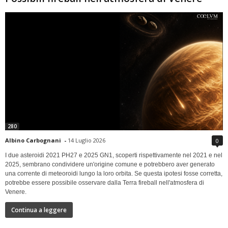
280
Albino Carbognani
-
14 Luglio 2026
0
I due asteroidi 2021 PH27 e 2025 GN1, scoperti rispettivamente nel 2021 e nel
2025, sembrano condividere un'origine comune e potrebbero aver generato
una corrente di meteoroidi lungo la loro orbita. Se questa ipotesi fosse corretta,
potrebbe essere possibile osservare dalla Terra fireball nell'atmosfera di
Venere.
Continua a leggere