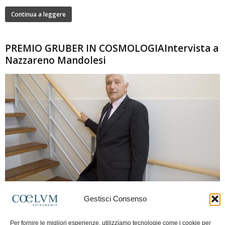
Continua a leggere
PREMIO GRUBER IN COSMOLOGIAIntervista a
Nazzareno Mandolesi
280
Gestisci Consenso
Frida Paolella
-
16 Giugno 2026
0
Intervista al professor Nazzareno Mandolesi, tra i protagonisti della cosmologia
Per fornire le migliori esperienze, utilizziamo tecnologie come i cookie per
spaziale europea e della missione Planck. Il dialogo ripercorre i principali