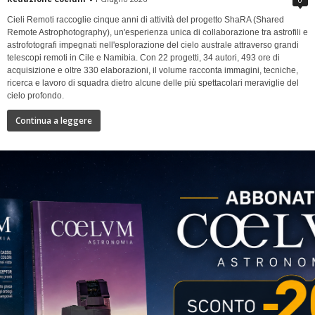
Cieli Remoti raccoglie cinque anni di attività del progetto ShaRA (Shared
Remote Astrophotography), un'esperienza unica di collaborazione tra astrofili e
astrofotografi impegnati nell'esplorazione del cielo australe attraverso grandi
telescopi remoti in Cile e Namibia. Con 22 progetti, 34 autori, 493 ore di
acquisizione e oltre 330 elaborazioni, il volume racconta immagini, tecniche,
ricerca e lavoro di squadra dietro alcune delle più spettacolari meraviglie del
cielo profondo.
Continua a leggere