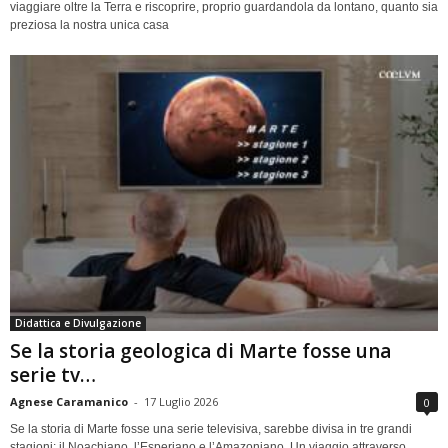
viaggiare oltre la Terra e riscoprire, proprio guardandola da lontano, quanto sia
preziosa la nostra unica casa
Didattica e Divulgazione
Se la storia geologica di Marte fosse una
serie tv…
Agnese Caramanico
-
17 Luglio 2026
0
Se la storia di Marte fosse una serie televisiva, sarebbe divisa in tre grandi
stagioni: il Noachiano, l’Esperiano e l’Amazoniano. Un viaggio attraverso