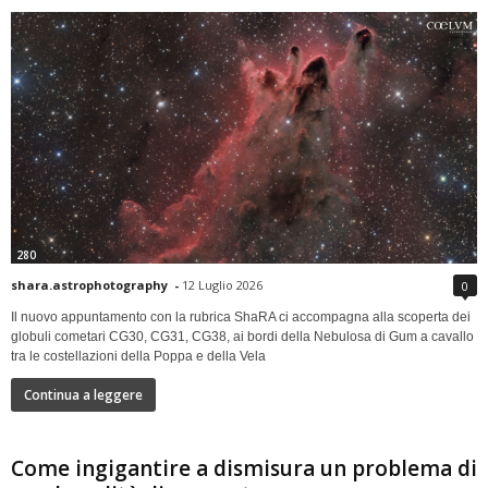
280
shara.astrophotography
-
12 Luglio 2026
0
Il nuovo appuntamento con la rubrica ShaRA ci accompagna alla scoperta dei
globuli cometari CG30, CG31, CG38, ai bordi della Nebulosa di Gum a cavallo
tra le costellazioni della Poppa e della Vela
Continua a leggere
Come ingigantire a dismisura un problema di