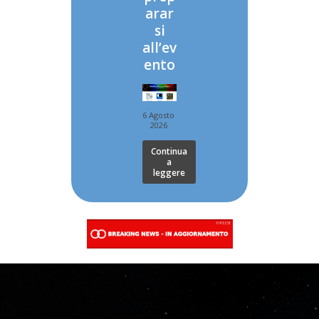
arar
si
all’ev
ento
6 Agosto
2026
Continua
a
leggere