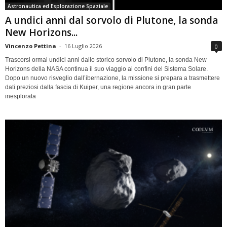
Astronautica ed Esplorazione Spaziale
A undici anni dal sorvolo di Plutone, la sonda
New Horizons...
Vincenzo Pettina
-
16 Luglio 2026
0
Trascorsi ormai undici anni dallo storico sorvolo di Plutone, la sonda New
Horizons della NASA continua il suo viaggio ai confini del Sistema Solare.
Dopo un nuovo risveglio dall’ibernazione, la missione si prepara a trasmettere
dati preziosi dalla fascia di Kuiper, una regione ancora in gran parte
inesplorata