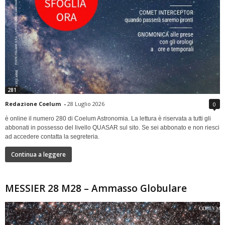
281
Redazione Coelum
-
28 Luglio 2026
0
è online il numero 280 di Coelum Astronomia. La lettura è riservata a tutti gli
abbonati in possesso del livello QUASAR sul sito. Se sei abbonato e non riesci
ad accedere contatta la segreteria.
Continua a leggere
MESSIER 28 M28 – Ammasso Globulare