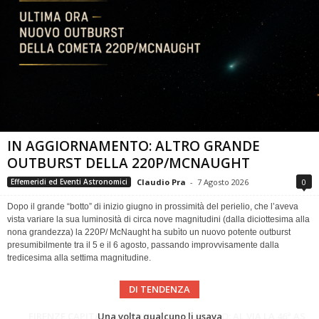
IN AGGIORNAMENTO: ALTRO GRANDE
OUTBURST DELLA 220P/MCNAUGHT
Claudio Pra
-
7 Agosto 2026
0
Effemeridi ed Eventi Astronomici
Dopo il grande “botto” di inizio giugno in prossimità del perielio, che l’aveva
vista variare la sua luminosità di circa nove magnitudini (dalla diciottesima alla
nona grandezza) la 220P/ McNaught ha subìto un nuovo potente outburst
presumibilmente tra il 5 e il 6 agosto, passando improvvisamente dalla
tredicesima alla settima magnitudine.
DI TENDENZA
Cielo del Mese di Agosto 2026
FIRENZE CAPITALE MONDIALE DELLO SPAZIO: AL VIA LA 46ª ASSEMBLEA SCIENTIFICA DEL COSPAR