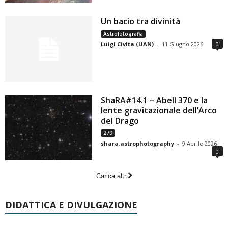
Un bacio tra divinità
Astrofotografia
Luigi Civita (UAN)
-
11 Giugno 2026
0
ShaRA#14.1 – Abell 370 e la
lente gravitazionale dell’Arco
del Drago
279
shara.astrophotography
-
9 Aprile 2026
0
Carica altri
DIDATTICA E DIVULGAZIONE