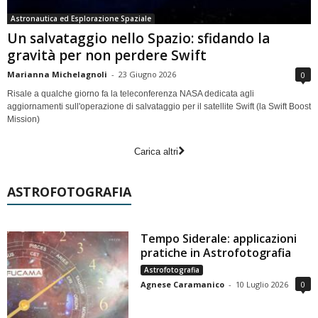
Astronautica ed Esplorazione Spaziale
Un salvataggio nello Spazio: sfidando la
gravità per non perdere Swift
Marianna Michelagnoli
-
23 Giugno 2026
0
Risale a qualche giorno fa la teleconferenza NASA dedicata agli
aggiornamenti sull'operazione di salvataggio per il satellite Swift (la Swift Boost
Mission)
Carica altri
ASTROFOTOGRAFIA
Tempo Siderale: applicazioni
pratiche in Astrofotografia
Astrofotografia
Agnese Caramanico
-
10 Luglio 2026
0