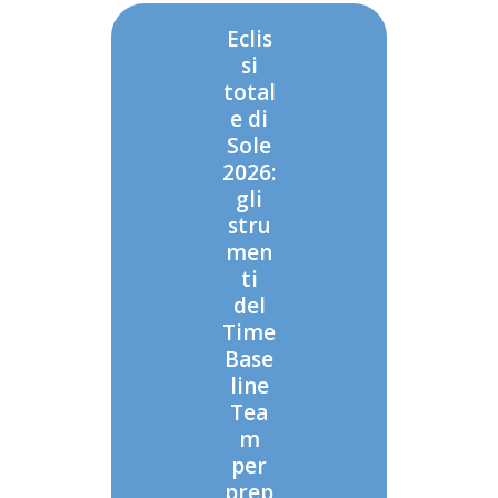
Eclis
si
total
e di
Sole
2026:
gli
stru
men
ti
del
Time
Base
line
Tea
m
per
prep