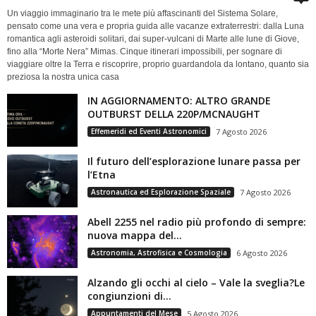
Un viaggio immaginario tra le mete più affascinanti del Sistema Solare,
pensato come una vera e propria guida alle vacanze extraterrestri: dalla Luna
romantica agli asteroidi solitari, dai super-vulcani di Marte alle lune di Giove,
fino alla “Morte Nera” Mimas. Cinque itinerari impossibili, per sognare di
viaggiare oltre la Terra e riscoprire, proprio guardandola da lontano, quanto sia
preziosa la nostra unica casa
IN AGGIORNAMENTO: ALTRO GRANDE
OUTBURST DELLA 220P/MCNAUGHT
Effemeridi ed Eventi Astronomici
7 Agosto 2026
Il futuro dell’esplorazione lunare passa per
l’Etna
Astronautica ed Esplorazione Spaziale
7 Agosto 2026
Abell 2255 nel radio più profondo di sempre:
nuova mappa del...
Astronomia, Astrofisica e Cosmologia
6 Agosto 2026
Alzando gli occhi al cielo – Vale la sveglia?Le
congiunzioni di...
Appuntamenti del Mese
5 Agosto 2026