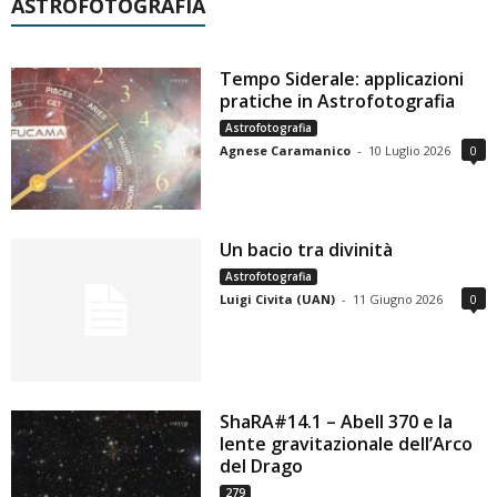
ASTROFOTOGRAFIA
Tempo Siderale: applicazioni
pratiche in Astrofotografia
Astrofotografia
Agnese Caramanico
-
10 Luglio 2026
0
Un bacio tra divinità
Astrofotografia
Luigi Civita (UAN)
-
11 Giugno 2026
0
ShaRA#14.1 – Abell 370 e la
lente gravitazionale dell’Arco
del Drago
279