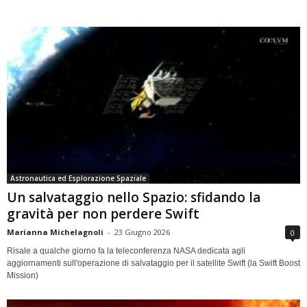
Astronautica ed Esplorazione Spaziale
Un salvataggio nello Spazio: sfidando la
gravità per non perdere Swift
Marianna Michelagnoli
-
23 Giugno 2026
0
Risale a qualche giorno fa la teleconferenza NASA dedicata agli
aggiornamenti sull'operazione di salvataggio per il satellite Swift (la Swift Boost
Mission)