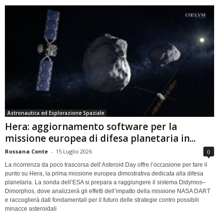
Astronautica ed Esplorazione Spaziale
Hera: aggiornamento software per la
missione europea di difesa planetaria in...
Rossana Conte
-
15 Luglio 2026
0
La ricorrenza da poco trascorsa dell’Asteroid Day offre l’occasione per fare il
punto su Hera, la prima missione europea dimostrativa dedicata alla difesa
planetaria. La sonda dell’ESA si prepara a raggiungere il sistema Didymos–
Dimorphos, dove analizzerà gli effetti dell’impatto della missione NASA DART
e raccoglierà dati fondamentali per il futuro delle strategie contro possibili
minacce asteroidali