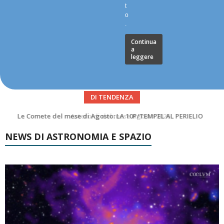
t
o
.
Continua
a
leggere
DI TENDENZA
Asteroidi del mese Agosto 2026
NEWS DI ASTRONOMIA E SPAZIO