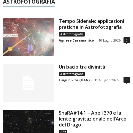
ASTROFOTOGRAFIA
Tempo Siderale: applicazioni
pratiche in Astrofotografia
Astrofotografia
Agnese Caramanico
-
10 Luglio 2026
0
Un bacio tra divinità
Astrofotografia
Luigi Civita (UAN)
-
11 Giugno 2026
0
ShaRA#14.1 – Abell 370 e la
lente gravitazionale dell’Arco
del Drago
279