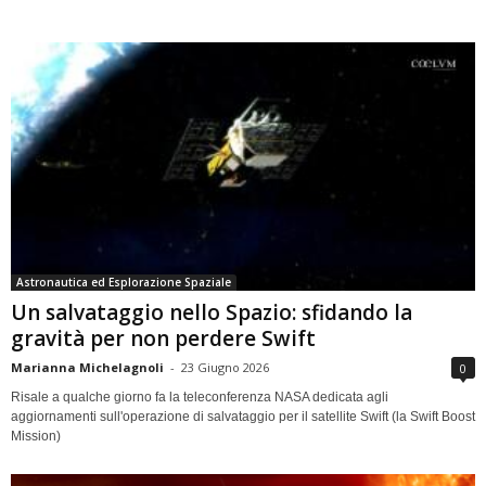
Astronautica ed Esplorazione Spaziale
Un salvataggio nello Spazio: sfidando la
gravità per non perdere Swift
Marianna Michelagnoli
-
23 Giugno 2026
0
Risale a qualche giorno fa la teleconferenza NASA dedicata agli
aggiornamenti sull'operazione di salvataggio per il satellite Swift (la Swift Boost
Mission)