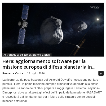
Astronautica ed Esplorazione Spaziale
Hera: aggiornamento software per la
missione europea di difesa planetaria in...
Rossana Conte
-
15 Luglio 2026
0
La ricorrenza da poco trascorsa dell’Asteroid Day offre l’occasione per fare il
punto su Hera, la prima missione europea dimostrativa dedicata alla difesa
planetaria. La sonda dell’ESA si prepara a raggiungere il sistema Didymos–
Dimorphos, dove analizzerà gli effetti dell’impatto della missione NASA DART
e raccoglierà dati fondamentali per il futuro delle strategie contro possibili
minacce asteroidali