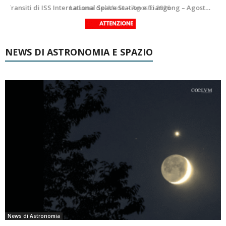
Le costellazioni di Agosto 2026: Delfino
La Luna del Mese – Agosto 2026
NEWS DI ASTRONOMIA E SPAZIO
News di Astronomia