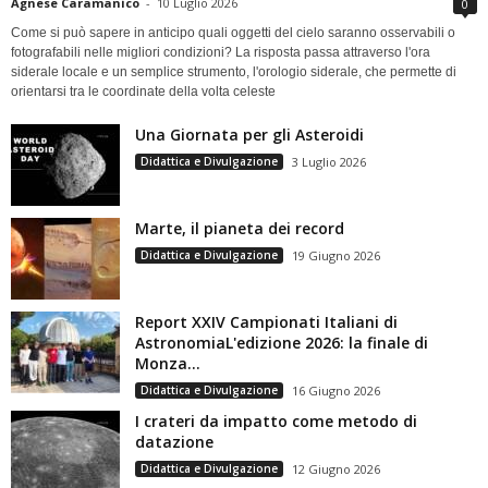
Agnese Caramanico
-
10 Luglio 2026
0
Come si può sapere in anticipo quali oggetti del cielo saranno osservabili o
fotografabili nelle migliori condizioni? La risposta passa attraverso l'ora
siderale locale e un semplice strumento, l'orologio siderale, che permette di
orientarsi tra le coordinate della volta celeste
Una Giornata per gli Asteroidi
Didattica e Divulgazione
3 Luglio 2026
Marte, il pianeta dei record
Didattica e Divulgazione
19 Giugno 2026
Report XXIV Campionati Italiani di
AstronomiaL'edizione 2026: la finale di
Monza...
Didattica e Divulgazione
16 Giugno 2026
I crateri da impatto come metodo di
datazione
Didattica e Divulgazione
12 Giugno 2026