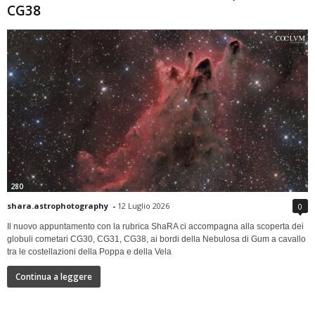
CG38
280
shara.astrophotography
-
12 Luglio 2026
0
Il nuovo appuntamento con la rubrica ShaRA ci accompagna alla scoperta dei
globuli cometari CG30, CG31, CG38, ai bordi della Nebulosa di Gum a cavallo
tra le costellazioni della Poppa e della Vela
Continua a leggere