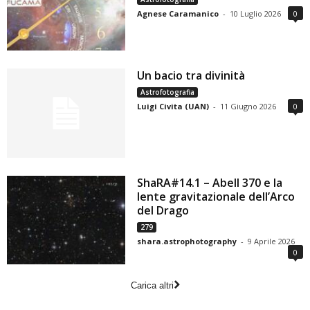
Agnese Caramanico
-
10 Luglio 2026
0
Un bacio tra divinità
Astrofotografia
Luigi Civita (UAN)
-
11 Giugno 2026
0
ShaRA#14.1 – Abell 370 e la
lente gravitazionale dell’Arco
del Drago
279
shara.astrophotography
-
9 Aprile 2026
0
Carica altri