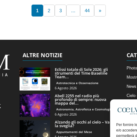
1
2
3
…
44
»
ALTRE NOTIZIE
CAT
Photo
Eclissi totale di Sole 2026: gli
strumenti del Time Baseline
Team...
Mostr
Astrotecnica e Osservazione
News 
6 Agosto 2026
Abell 2255 nel radio più
Cielo
profondo di sempre: nuova
mappa del...
Astro
Astronomia, Astrofisica e Cosmologia
Artico
6 Agosto 2026
Alzando gli occhi al cielo – Vale
Il Bl
Per fornire 
la sveglia?
e/o accedere
Appuntamenti del Mese
permetterà d
5 Agosto 2026