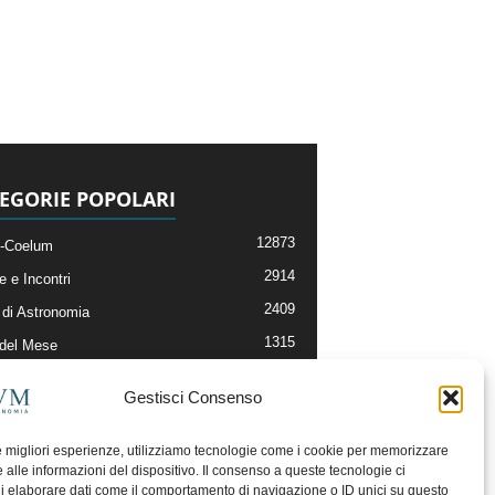
EGORIE POPOLARI
12873
-Coelum
2914
e e Incontri
2409
di Astronomia
1315
 del Mese
365
nomia, Astrofisica e Cosmologia
Gestisci Consenso
268
li e Risorse On-Line
192
og della Redazione
le migliori esperienze, utilizziamo tecnologie come i cookie per memorizzare
 alle informazioni del dispositivo. Il consenso a queste tecnologie ci
i elaborare dati come il comportamento di navigazione o ID unici su questo