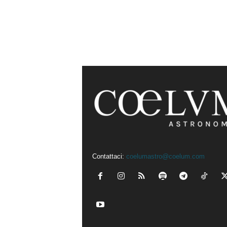
Contattaci:
coelumastro@coelum.com