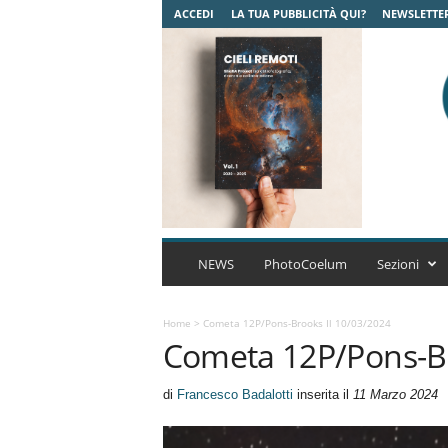
ACCEDI
LA TUA PUBBLICITÀ QUI?
NEWSLETTE
C
o
NEWS
PhotoCoelum
Sezioni
e
l
u
Home
>
Cometa 12P/Pons-Brooks Il 10/03/2024
Cometa 12P/Pons-Br
m
A
s
di
Francesco Badalotti
inserita il
11 Marzo 2024
t
r
o