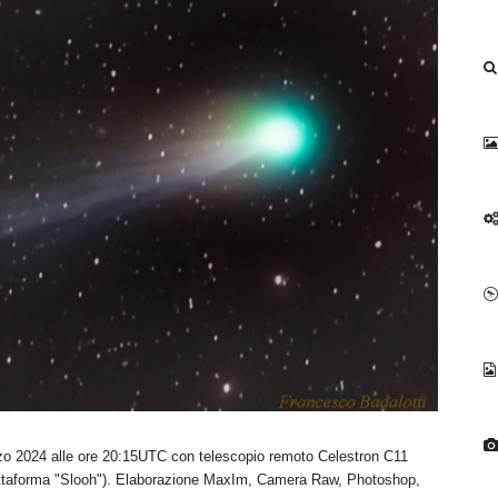
o 2024 alle ore 20:15UTC con telescopio remoto Celestron C11
attaforma "Slooh"). Elaborazione MaxIm, Camera Raw, Photoshop,