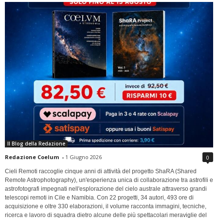
Il Blog della Redazione
Redazione Coelum
-
1 Giugno 2026
0
Cieli Remoti raccoglie cinque anni di attività del progetto ShaRA (Shared
Remote Astrophotography), un'esperienza unica di collaborazione tra astrofili e
astrofotografi impegnati nell'esplorazione del cielo australe attraverso grandi
telescopi remoti in Cile e Namibia. Con 22 progetti, 34 autori, 493 ore di
acquisizione e oltre 330 elaborazioni, il volume racconta immagini, tecniche,
ricerca e lavoro di squadra dietro alcune delle più spettacolari meraviglie del