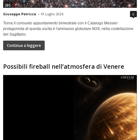
280
Giuseppe Petricca
-
19 Luglio 2026
0
Torna il consueto appuntamento bimestrale con il Catalogo Messier:
protagonista di questa uscita è l'ammasso globulare M28, nella costellazione
del Sagittario.
Continua a leggere
Possibili fireball nell’atmosfera di Venere