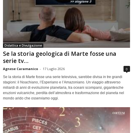
Didattica e Divulgazione
Se la storia geologica di Marte fosse una
serie tv…
Agnese Caramanico
-
17 Luglio 2026
0
Se la storia di Marte fosse una serie televisiva, sarebbe divisa in tre grandi
stagioni: il Noachiano, l’Esperiano e l’Amazoniano. Un viaggio attraverso
miliardi di anni di evoluzione planetaria, tra oceani scomparsi, gigantesche
eruzioni vulcaniche, perdita dell’atmosfera e trasformazione del pianeta nel
mondo arido che osserviamo oggi.