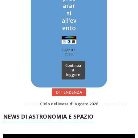
arar
si
all’ev
ento
6 Agosto
2026
Continua
a
leggere
DI TENDENZA
SUPERNOVAE aggiornamenti del mese – Agosto 2026
Le Comete del mese di Agosto: LA 10P/TEMPEL AL PERIELIO
NEWS DI ASTRONOMIA E SPAZIO