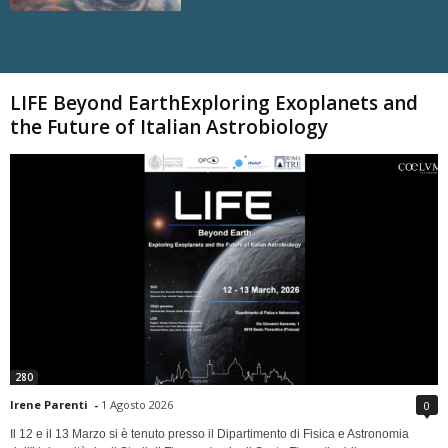
Carica altri
LIFE Beyond EarthExploring Exoplanets and
the Future of Italian Astrobiology
280
Irene Parenti
-
1 Agosto 2026
0
Il 12 e il 13 Marzo si è tenuto presso il Dipartimento di Fisica e Astronomia