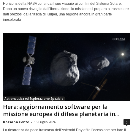
Horizons della NASA continua il suo viaggio ai confini del Sistema Solare.
Dopo un nuovo risveglio dall’ibernazione, la missione si prepara a trasmettere
dati preziosi dalla fascia di Kuiper, una regione ancora in gran parte
inesplorata
Astronautica ed Esplorazione Spaziale
Hera: aggiornamento software per la
missione europea di difesa planetaria in...
Rossana Conte
-
15 Luglio 2026
0
La ricorrenza da poco trascorsa dell’Asteroid Day offre l’occasione per fare il