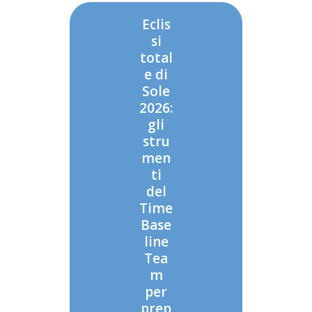
Eclis
si
total
e di
Sole
2026:
gli
stru
men
ti
del
Time
Base
line
Tea
m
per
prep