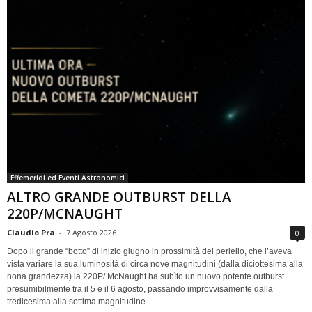
Effemeridi ed Eventi Astronomici
ALTRO GRANDE OUTBURST DELLA
220P/MCNAUGHT
Claudio Pra
-
7 Agosto 2026
0
Dopo il grande “botto” di inizio giugno in prossimità del perielio, che l’aveva
vista variare la sua luminosità di circa nove magnitudini (dalla diciottesima alla
nona grandezza) la 220P/ McNaught ha subìto un nuovo potente outburst
presumibilmente tra il 5 e il 6 agosto, passando improvvisamente dalla
tredicesima alla settima magnitudine.