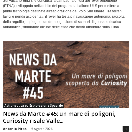
Sul vulcano Etna si è conclusa la campagna di test del rover omoniomo
(ETNA), sviluppato nell'ambito del programma italiano ULS per mettere a
punto tecnologie destinate all'esplorazione del Polo Sud lunare. Tra terreni
lavici e pendii accidentati, il rover ha testato navigazione autonoma, raccolta
della regolite, impiego di un drone, gestione di scenari di guasto e ricarica
automatica, simulando alcune delle sfide che dovrà affrontare sulla Luna
Astronautica ed Esplorazione Spaziale
News da Marte #45: un mare di poligoni,
Curiosity risale Valle...
Antonio Piras
-
5 Agosto 2026
0