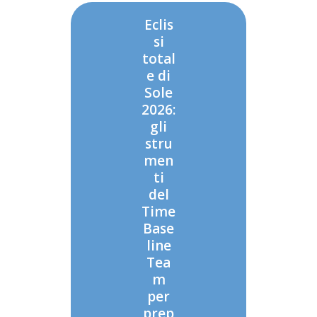
Eclis
si
total
e di
Sole
2026:
gli
stru
men
ti
del
Time
Base
line
Tea
m
per
prep