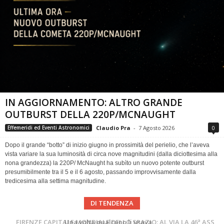
IN AGGIORNAMENTO: ALTRO GRANDE
OUTBURST DELLA 220P/MCNAUGHT
Claudio Pra
-
7 Agosto 2026
0
Effemeridi ed Eventi Astronomici
Dopo il grande “botto” di inizio giugno in prossimità del perielio, che l’aveva
vista variare la sua luminosità di circa nove magnitudini (dalla diciottesima alla
nona grandezza) la 220P/ McNaught ha subìto un nuovo potente outburst
presumibilmente tra il 5 e il 6 agosto, passando improvvisamente dalla
tredicesima alla settima magnitudine.
DI TENDENZA
Cielo del Mese di Agosto 2026
FIRENZE CAPITALE MONDIALE DELLO SPAZIO: AL VIA LA 46ª ASSEMBLEA SCIENTIFICA DEL COSPAR