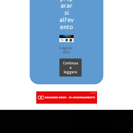
arar
si
all’ev
ento
6 Agosto
2026
Continua
a
leggere