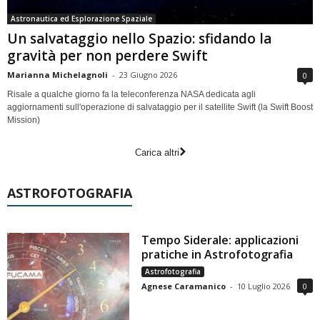
Astronautica ed Esplorazione Spaziale
Un salvataggio nello Spazio: sfidando la
gravità per non perdere Swift
Marianna Michelagnoli
-
23 Giugno 2026
0
Risale a qualche giorno fa la teleconferenza NASA dedicata agli
aggiornamenti sull'operazione di salvataggio per il satellite Swift (la Swift Boost
Mission)
Carica altri
ASTROFOTOGRAFIA
Tempo Siderale: applicazioni
pratiche in Astrofotografia
Astrofotografia
Agnese Caramanico
-
10 Luglio 2026
0