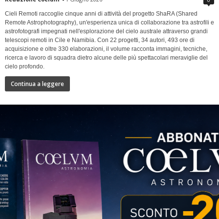
Cieli Remoti raccoglie cinque anni di attività del progetto ShaRA (Shared
Remote Astrophotography), un'esperienza unica di collaborazione tra astrofili e
astrofotografi impegnati nell'esplorazione del cielo australe attraverso grandi
telescopi remoti in Cile e Namibia. Con 22 progetti, 34 autori, 493 ore di
acquisizione e oltre 330 elaborazioni, il volume racconta immagini, tecniche,
ricerca e lavoro di squadra dietro alcune delle più spettacolari meraviglie del
cielo profondo.
Continua a leggere