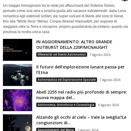
Un viaggio immaginario tra le mete più affascinanti del Sistema Solare,
pensato come una vera e propria guida alle vacanze extraterrestri: dalla Luna
romantica agli asteroidi solitari, dai super-vulcani di Marte alle lune di Giove,
fino alla “Morte Nera” Mimas. Cinque itinerari impossibili, per sognare di
viaggiare oltre la Terra e riscoprire, proprio guardandola da lontano, quanto sia
preziosa la nostra unica casa
IN AGGIORNAMENTO: ALTRO GRANDE
OUTBURST DELLA 220P/MCNAUGHT
Effemeridi ed Eventi Astronomici
7 Agosto 2026
Il futuro dell’esplorazione lunare passa per
l’Etna
Astronautica ed Esplorazione Spaziale
7 Agosto 2026
Abell 2255 nel radio più profondo di sempre:
nuova mappa del...
Astronomia, Astrofisica e Cosmologia
6 Agosto 2026
Alzando gli occhi al cielo – Vale la sveglia?Le
congiunzioni di...
Appuntamenti del Mese
5 Agosto 2026