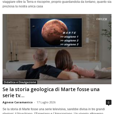
viaggiare oltre la Terra e riscoprire, proprio guardandola da lontano, quanto sia
preziosa la nostra unica casa
Didattica e Divulgazione
Se la storia geologica di Marte fosse una
serie tv…
Agnese Caramanico
-
17 Luglio 2026
0
Se la storia di Marte fosse una serie televisiva, sarebbe divisa in tre grandi
stagioni: il Noachiano, l’Esperiano e l’Amazoniano. Un viaggio attraverso