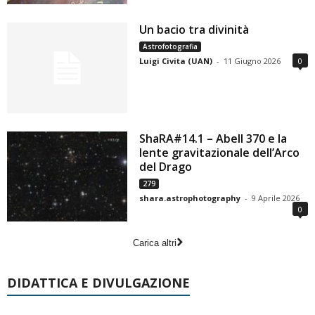
Un bacio tra divinità
Astrofotografia
Luigi Civita (UAN)
-
11 Giugno 2026
0
ShaRA#14.1 – Abell 370 e la
lente gravitazionale dell’Arco
del Drago
279
shara.astrophotography
-
9 Aprile 2026
0
Carica altri
DIDATTICA E DIVULGAZIONE