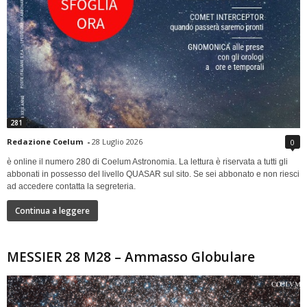
281
Redazione Coelum
-
28 Luglio 2026
0
è online il numero 280 di Coelum Astronomia. La lettura è riservata a tutti gli
abbonati in possesso del livello QUASAR sul sito. Se sei abbonato e non riesci
ad accedere contatta la segreteria.
Continua a leggere
MESSIER 28 M28 – Ammasso Globulare