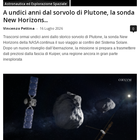
Astronautica ed Esplorazione Spaziale
A undici anni dal sorvolo di Plutone, la sonda
New Horizons...
Vincenzo Pettina
-
16 Luglio 2026
0
Trascorsi ormai undici anni dallo storico sorvolo di Plutone, la sonda New
Horizons della NASA continua il suo viaggio ai confini del Sistema Solare.
Dopo un nuovo risveglio dall’ibernazione, la missione si prepara a trasmettere
dati preziosi dalla fascia di Kuiper, una regione ancora in gran parte
inesplorata