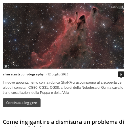
280
shara.astrophotography
-
12 Luglio 2026
0
Il nuovo appuntamento con la rubrica ShaRA ci accompagna alla scoperta dei
globuli cometari CG30, CG31, CG38, ai bordi della Nebulosa di Gum a cavallo
tra le costellazioni della Poppa e della Vela
Continua a leggere
Come ingigantire a dismisura un problema di