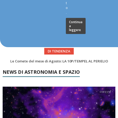
t
o
.
Continua
a
leggere
DI TENDENZA
Asteroidi del mese Agosto 2026
NEWS DI ASTRONOMIA E SPAZIO