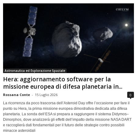
Astronautica ed Esplorazione Spaziale
Hera: aggiornamento software per la
missione europea di difesa planetaria in...
Rossana Conte
-
15 Luglio 2026
0
La ricorrenza da poco trascorsa dell’Asteroid Day offre l’occasione per fare il
punto su Hera, la prima missione europea dimostrativa dedicata alla difesa
planetaria. La sonda dell’ESA si prepara a raggiungere il sistema Didymos–
Dimorphos, dove analizzerà gli effetti dell’impatto della missione NASA DART
e raccoglierà dati fondamentali per il futuro delle strategie contro possibili
minacce asteroidali