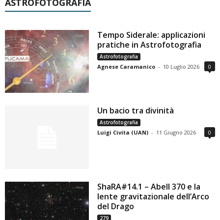
ASTROFOTOGRAFIA
Tempo Siderale: applicazioni
pratiche in Astrofotografia
Astrofotografia
Agnese Caramanico
-
10 Luglio 2026
0
Un bacio tra divinità
Astrofotografia
Luigi Civita (UAN)
-
11 Giugno 2026
0
ShaRA#14.1 – Abell 370 e la
lente gravitazionale dell’Arco
del Drago
279