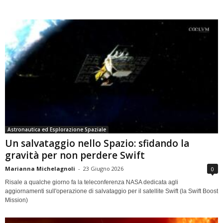
Astronautica ed Esplorazione Spaziale
Un salvataggio nello Spazio: sfidando la
gravità per non perdere Swift
Marianna Michelagnoli
-
23 Giugno 2026
0
Risale a qualche giorno fa la teleconferenza NASA dedicata agli
aggiornamenti sull'operazione di salvataggio per il satellite Swift (la Swift Boost
Mission)