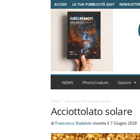
ACCEDI
LA TUA PUBBLICITÀ QUI?
NEWSLETTE
C
o
NEWS
PhotoCoelum
Sezioni
e
l
u
Home
>
- Nessuno
>
Acciottolato Solare
Acciottolato solare
m
A
s
di
Francesco Badalotti
inserita il
7 Giugno 2018
t
r
o