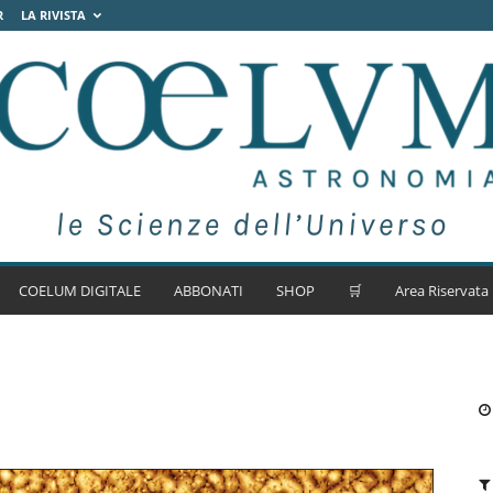
R
LA RIVISTA
COELUM DIGITALE
ABBONATI
SHOP
🛒
Area Riservata