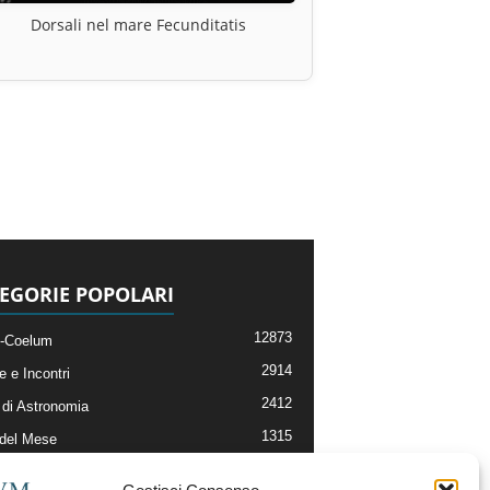
Dorsali nel mare Fecunditatis
EGORIE POPOLARI
12873
-Coelum
2914
e e Incontri
2412
di Astronomia
1315
 del Mese
365
nomia, Astrofisica e Cosmologia