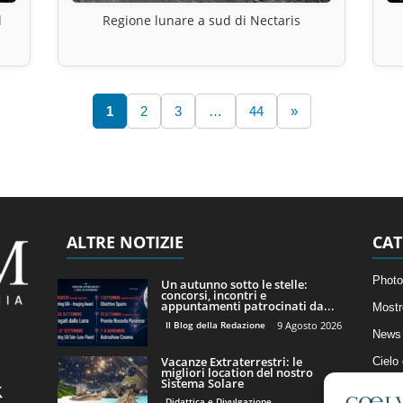
l
Regione lunare a sud di Nectaris
1
2
3
…
44
»
ALTRE NOTIZIE
CAT
Photo
Un autunno sotto le stelle:
concorsi, incontri e
appuntamenti patrocinati da...
Mostr
Il Blog della Redazione
9 Agosto 2026
News 
Vacanze Extraterrestri: le
Cielo
migliori location del nostro
Sistema Solare
Astro
Didattica e Divulgazione