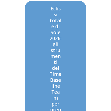
Eclis
si
total
e di
Sole
2026:
gli
stru
men
ti
del
Time
Base
line
Tea
m
per
prep