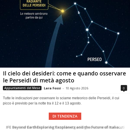
Il cielo dei desideri: come e quando osservare
le Perseidi di metà agosto
Lara Fossi
-
10 Agosto 2026
0
Appuntamenti del Mese
Tutte le indicazioni per osservare lo sciame meteorico delle Perseidi, il cui
picco è previsto per la notte tra il 12 e il 13 agosto.
DI TENDENZA
In ricordo di Riccardo Pozzobon geologo dei mondi nascosti
Una volta qualcuno li usava