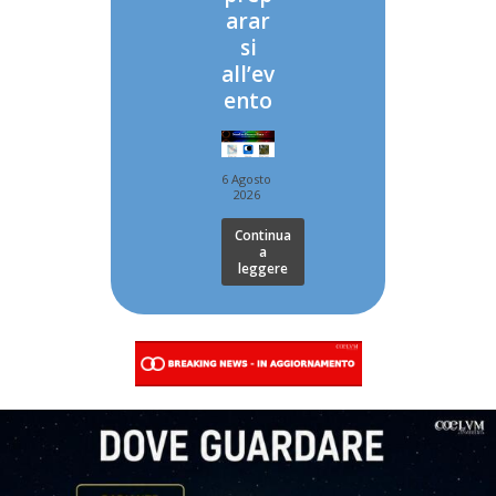
arar
si
all’ev
ento
6 Agosto
2026
Continua
a
leggere