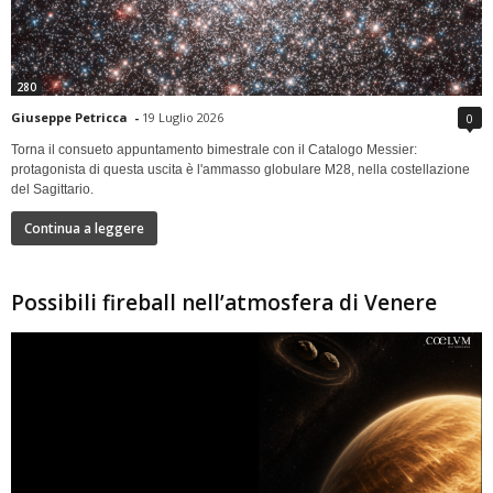
280
Giuseppe Petricca
-
19 Luglio 2026
0
Torna il consueto appuntamento bimestrale con il Catalogo Messier:
protagonista di questa uscita è l'ammasso globulare M28, nella costellazione
del Sagittario.
Continua a leggere
Possibili fireball nell’atmosfera di Venere