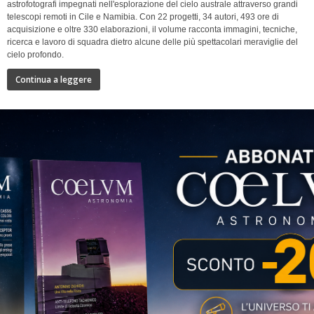
astrofotografi impegnati nell'esplorazione del cielo australe attraverso grandi
telescopi remoti in Cile e Namibia. Con 22 progetti, 34 autori, 493 ore di
acquisizione e oltre 330 elaborazioni, il volume racconta immagini, tecniche,
ricerca e lavoro di squadra dietro alcune delle più spettacolari meraviglie del
cielo profondo.
Continua a leggere