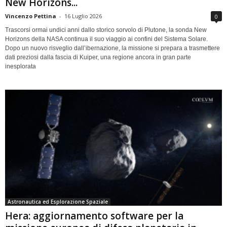
New Horizons...
Vincenzo Pettina
-
16 Luglio 2026
0
Trascorsi ormai undici anni dallo storico sorvolo di Plutone, la sonda New
Horizons della NASA continua il suo viaggio ai confini del Sistema Solare.
Dopo un nuovo risveglio dall’ibernazione, la missione si prepara a trasmettere
dati preziosi dalla fascia di Kuiper, una regione ancora in gran parte
inesplorata
Astronautica ed Esplorazione Spaziale
Hera: aggiornamento software per la