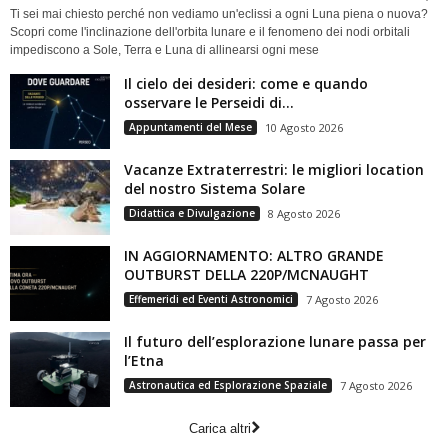
Ti sei mai chiesto perché non vediamo un'eclissi a ogni Luna piena o nuova?
Scopri come l'inclinazione dell'orbita lunare e il fenomeno dei nodi orbitali
impediscono a Sole, Terra e Luna di allinearsi ogni mese
Il cielo dei desideri: come e quando
osservare le Perseidi di...
Appuntamenti del Mese
10 Agosto 2026
Vacanze Extraterrestri: le migliori location
del nostro Sistema Solare
Didattica e Divulgazione
8 Agosto 2026
IN AGGIORNAMENTO: ALTRO GRANDE
OUTBURST DELLA 220P/MCNAUGHT
Effemeridi ed Eventi Astronomici
7 Agosto 2026
Il futuro dell’esplorazione lunare passa per
l’Etna
Astronautica ed Esplorazione Spaziale
7 Agosto 2026
Carica altri