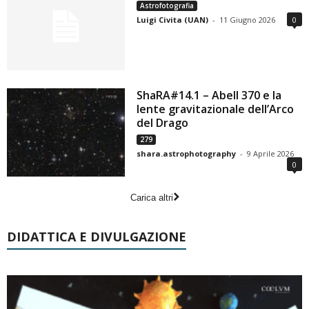
Astrofotografia
Luigi Civita (UAN)
-
11 Giugno 2026
0
ShaRA#14.1 – Abell 370 e la
lente gravitazionale dell’Arco
del Drago
279
shara.astrophotography
-
9 Aprile 2026
0
Carica altri
DIDATTICA E DIVULGAZIONE