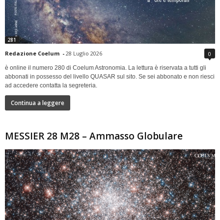
281
Redazione Coelum
-
28 Luglio 2026
0
è online il numero 280 di Coelum Astronomia. La lettura è riservata a tutti gli
abbonati in possesso del livello QUASAR sul sito. Se sei abbonato e non riesci
ad accedere contatta la segreteria.
Continua a leggere
MESSIER 28 M28 – Ammasso Globulare