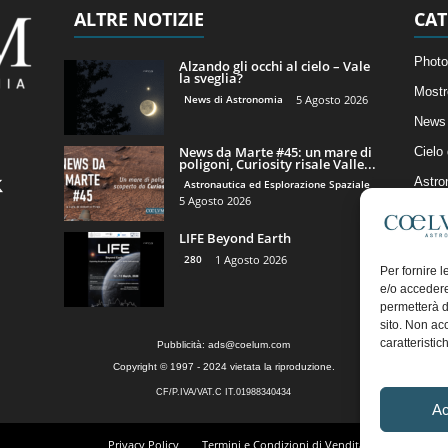
ALTRE NOTIZIE
CAT
Photo
Alzando gli occhi al cielo – Vale
la sveglia?
Mostr
News di Astronomia
5 Agosto 2026
News 
News da Marte #45: un mare di
Cielo
poligoni, Curiosity risale Valle...
Astro
Astronautica ed Esplorazione Spaziale
5 Agosto 2026
Artico
LIFE Beyond Earth
Il Bl
280
1 Agosto 2026
Per fornire 
e/o accedere
permetterà d
sito. Non ac
caratteristic
Pubblicità:
ads@coelum.com
Copyright © 1997 - 2024 vietata la riproduzione.
CF/P.IVA/VAT.C IT.01988340434
Ac
Privacy Policy
Termini e Condizioni di Vendita
Diritto di r