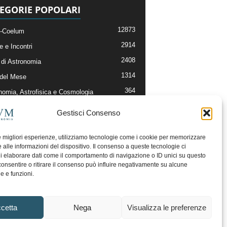
EGORIE POPOLARI
12873
-Coelum
2914
e e Incontri
2408
di Astronomia
1314
 del Mese
364
nomia, Astrofisica e Cosmologia
268
li e Risorse On-Line
Gestisci Consenso
192
og della Redazione
le migliori esperienze, utilizziamo tecnologie come i cookie per memorizzare
 alle informazioni del dispositivo. Il consenso a queste tecnologie ci
i elaborare dati come il comportamento di navigazione o ID unici su questo
consentire o ritirare il consenso può influire negativamente su alcune
he e funzioni.
cetta
Nega
Visualizza le preferenze
ecesso
Regolamento uso sezione PhotoCoelum