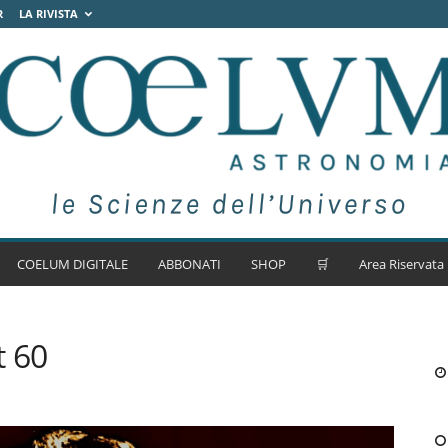
R
LA RIVISTA
COELUM DIGITALE
ABBONATI
SHOP
🛒
Area Riservata
t 60