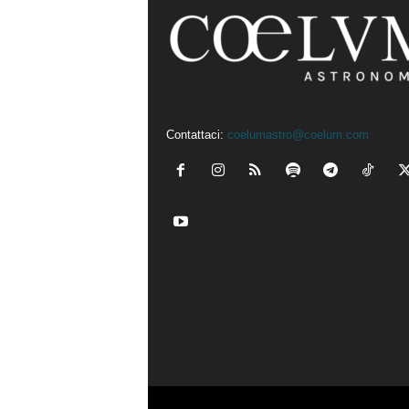
Contattaci:
coelumastro@coelum.com