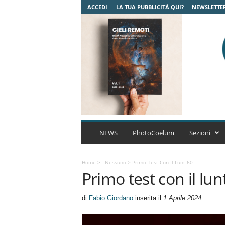
ACCEDI
LA TUA PUBBLICITÀ QUI?
NEWSLETTE
C
o
NEWS
PhotoCoelum
Sezioni
e
l
u
Home
>
- Nessuno
>
Primo Test Con Il Lunt 60
Primo test con il lun
m
A
s
di
Fabio Giordano
inserita il
1 Aprile 2024
t
r
o