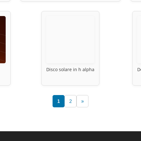
Disco solare in h alpha
D
1
2
»