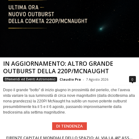
IN AGGIORNAMENTO: ALTRO GRANDE
OUTBURST DELLA 220P/MCNAUGHT
Claudio Pra
-
7 Agosto 2026
0
Effemeridi ed Eventi Astronomici
Dopo il grande “botto” di inizio giugno in prossimità del perielio, che l’aveva
vista variare la sua luminosità di circa nove magnitudini (dalla diciottesima alla
nona grandezza) la 220P/ McNaught ha subìto un nuovo potente outburst
presumibilmente tra il 5 e il 6 agosto, passando improvvisamente dalla
tredicesima alla settima magnitudine.
DI TENDENZA
Cielo del Mese di Agosto 2026