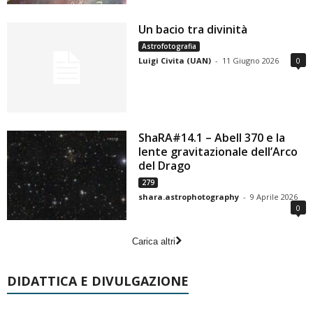
Un bacio tra divinità
Astrofotografia
Luigi Civita (UAN)
-
11 Giugno 2026
0
ShaRA#14.1 – Abell 370 e la
lente gravitazionale dell’Arco
del Drago
279
shara.astrophotography
-
9 Aprile 2026
0
Carica altri
DIDATTICA E DIVULGAZIONE