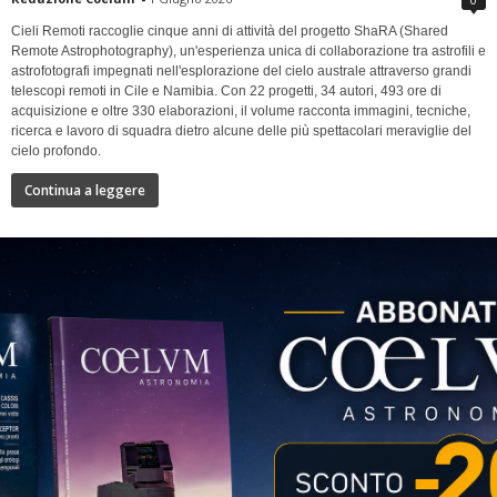
Cieli Remoti raccoglie cinque anni di attività del progetto ShaRA (Shared
Remote Astrophotography), un'esperienza unica di collaborazione tra astrofili e
astrofotografi impegnati nell'esplorazione del cielo australe attraverso grandi
telescopi remoti in Cile e Namibia. Con 22 progetti, 34 autori, 493 ore di
acquisizione e oltre 330 elaborazioni, il volume racconta immagini, tecniche,
ricerca e lavoro di squadra dietro alcune delle più spettacolari meraviglie del
cielo profondo.
Continua a leggere