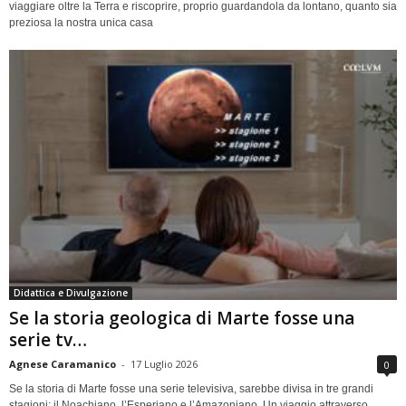
viaggiare oltre la Terra e riscoprire, proprio guardandola da lontano, quanto sia
preziosa la nostra unica casa
Didattica e Divulgazione
Se la storia geologica di Marte fosse una
serie tv…
Agnese Caramanico
-
17 Luglio 2026
0
Se la storia di Marte fosse una serie televisiva, sarebbe divisa in tre grandi
stagioni: il Noachiano, l’Esperiano e l’Amazoniano. Un viaggio attraverso