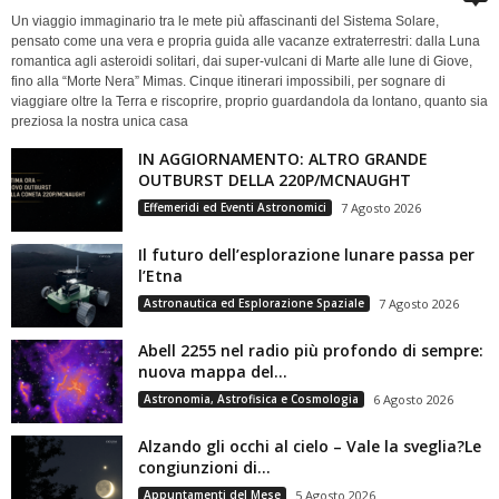
Un viaggio immaginario tra le mete più affascinanti del Sistema Solare,
pensato come una vera e propria guida alle vacanze extraterrestri: dalla Luna
romantica agli asteroidi solitari, dai super-vulcani di Marte alle lune di Giove,
fino alla “Morte Nera” Mimas. Cinque itinerari impossibili, per sognare di
viaggiare oltre la Terra e riscoprire, proprio guardandola da lontano, quanto sia
preziosa la nostra unica casa
IN AGGIORNAMENTO: ALTRO GRANDE
OUTBURST DELLA 220P/MCNAUGHT
Effemeridi ed Eventi Astronomici
7 Agosto 2026
Il futuro dell’esplorazione lunare passa per
l’Etna
Astronautica ed Esplorazione Spaziale
7 Agosto 2026
Abell 2255 nel radio più profondo di sempre:
nuova mappa del...
Astronomia, Astrofisica e Cosmologia
6 Agosto 2026
Alzando gli occhi al cielo – Vale la sveglia?Le
congiunzioni di...
Appuntamenti del Mese
5 Agosto 2026