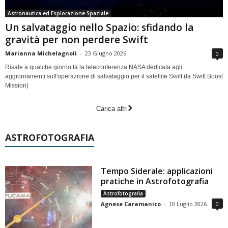
Astronautica ed Esplorazione Spaziale
Un salvataggio nello Spazio: sfidando la
gravità per non perdere Swift
Marianna Michelagnoli
-
23 Giugno 2026
0
Risale a qualche giorno fa la teleconferenza NASA dedicata agli
aggiornamenti sull'operazione di salvataggio per il satellite Swift (la Swift Boost
Mission)
Carica altri
ASTROFOTOGRAFIA
Tempo Siderale: applicazioni
pratiche in Astrofotografia
Astrofotografia
Agnese Caramanico
-
10 Luglio 2026
0