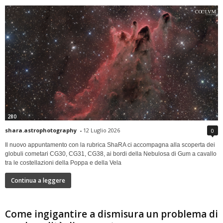
280
shara.astrophotography
-
12 Luglio 2026
0
Il nuovo appuntamento con la rubrica ShaRA ci accompagna alla scoperta dei
globuli cometari CG30, CG31, CG38, ai bordi della Nebulosa di Gum a cavallo
tra le costellazioni della Poppa e della Vela
Continua a leggere
Come ingigantire a dismisura un problema di