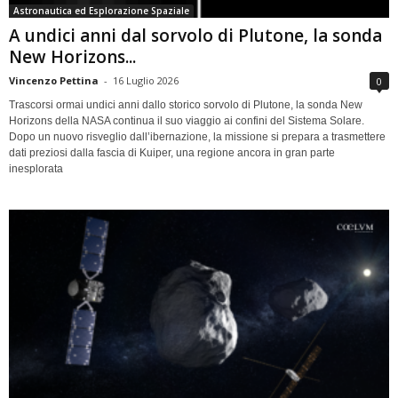
Astronautica ed Esplorazione Spaziale
A undici anni dal sorvolo di Plutone, la sonda
New Horizons...
Vincenzo Pettina
-
16 Luglio 2026
0
Trascorsi ormai undici anni dallo storico sorvolo di Plutone, la sonda New
Horizons della NASA continua il suo viaggio ai confini del Sistema Solare.
Dopo un nuovo risveglio dall’ibernazione, la missione si prepara a trasmettere
dati preziosi dalla fascia di Kuiper, una regione ancora in gran parte
inesplorata