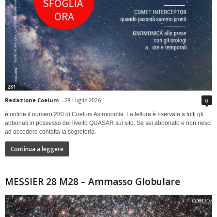
281
Redazione Coelum
-
28 Luglio 2026
0
è online il numero 280 di Coelum Astronomia. La lettura è riservata a tutti gli
abbonati in possesso del livello QUASAR sul sito. Se sei abbonato e non riesci
ad accedere contatta la segreteria.
Continua a leggere
MESSIER 28 M28 – Ammasso Globulare