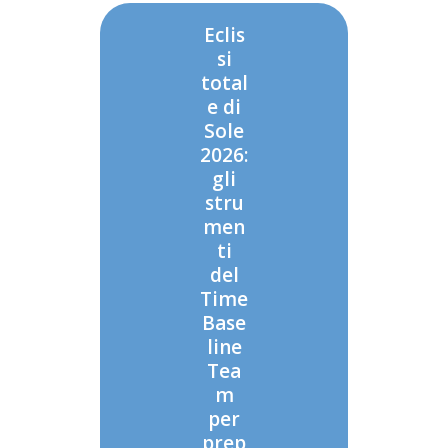
Eclis
si
total
e di
Sole
2026:
gli
stru
men
ti
del
Time
Base
line
Tea
m
per
prep