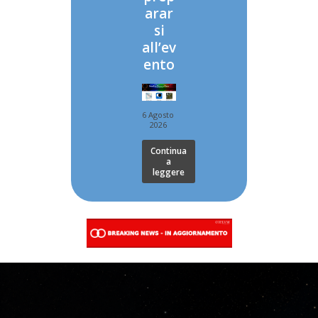
arar
si
all’ev
ento
6 Agosto
2026
Continua
a
leggere