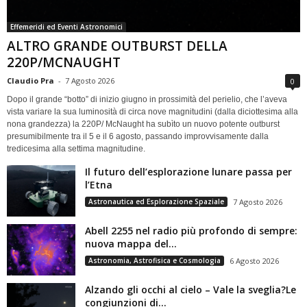
Effemeridi ed Eventi Astronomici
ALTRO GRANDE OUTBURST DELLA
220P/MCNAUGHT
Claudio Pra
-
7 Agosto 2026
0
Dopo il grande “botto” di inizio giugno in prossimità del perielio, che l’aveva
vista variare la sua luminosità di circa nove magnitudini (dalla diciottesima alla
nona grandezza) la 220P/ McNaught ha subìto un nuovo potente outburst
presumibilmente tra il 5 e il 6 agosto, passando improvvisamente dalla
tredicesima alla settima magnitudine.
Il futuro dell’esplorazione lunare passa per
l’Etna
Astronautica ed Esplorazione Spaziale
7 Agosto 2026
Abell 2255 nel radio più profondo di sempre:
nuova mappa del...
Astronomia, Astrofisica e Cosmologia
6 Agosto 2026
Alzando gli occhi al cielo – Vale la sveglia?Le
congiunzioni di...