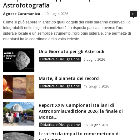
Astrofotografia
Agnese Caramanico
-
10 Luglio 2026
0
Come si può sapere in anticipo quali oggetti del cielo saranno osservabili o
fotografabili nelle migliori condizioni? La risposta passa attraverso l'ora
siderale locale e un semplice strumento, l'orologio siderale, che permette di
orientarsi tra le coordinate della volta celeste
Una Giornata per gli Asteroidi
Didattica e Divulgazione
3 Luglio 2026
Marte, il pianeta dei record
Didattica e Divulgazione
19 Giugno 2026
Report XXIV Campionati Italiani di
AstronomiaL'edizione 2026: la finale di
Monza...
Didattica e Divulgazione
16 Giugno 2026
I crateri da impatto come metodo di
datazione