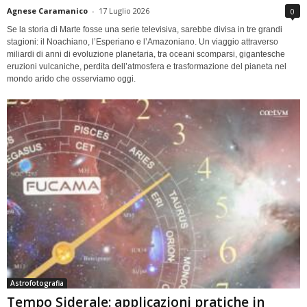
Agnese Caramanico
-
17 Luglio 2026
0
Se la storia di Marte fosse una serie televisiva, sarebbe divisa in tre grandi
stagioni: il Noachiano, l’Esperiano e l’Amazoniano. Un viaggio attraverso
miliardi di anni di evoluzione planetaria, tra oceani scomparsi, gigantesche
eruzioni vulcaniche, perdita dell’atmosfera e trasformazione del pianeta nel
mondo arido che osserviamo oggi.
Astrofotografia
Tempo Siderale: applicazioni pratiche in