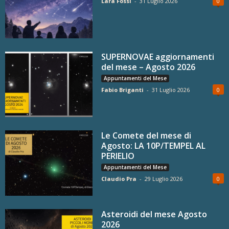
Lara Fossi
-
31 Luglio 2026
0
SUPERNOVAE aggiornamenti
del mese – Agosto 2026
Appuntamenti del Mese
Fabio Briganti
-
31 Luglio 2026
0
Le Comete del mese di
Agosto: LA 10P/TEMPEL AL
PERIELIO
Appuntamenti del Mese
Claudio Pra
-
29 Luglio 2026
0
Asteroidi del mese Agosto
2026