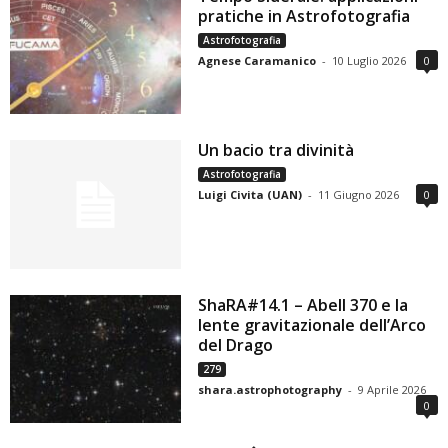
pratiche in Astrofotografia
Astrofotografia
Agnese Caramanico
-
10 Luglio 2026
0
Un bacio tra divinità
Astrofotografia
Luigi Civita (UAN)
-
11 Giugno 2026
0
ShaRA#14.1 – Abell 370 e la
lente gravitazionale dell’Arco
del Drago
279
shara.astrophotography
-
9 Aprile 2026
0