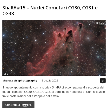
ShaRA#15 – Nuclei Cometari CG30, CG31 e
CG38
280
shara.astrophotography
-
12 Luglio 2026
0
Il nuovo appuntamento con la rubrica ShaRA ci accompagna alla scoperta dei
globuli cometari CG30, CG31, CG38, ai bordi della Nebulosa di Gum a cavallo
tra le costellazioni della Poppa e della Vela
Continua a leggere