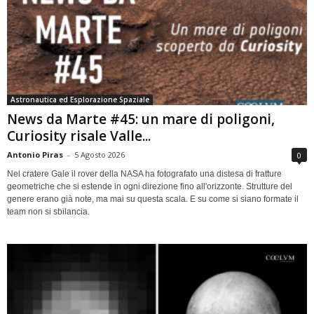
Astronautica ed Esplorazione Spaziale
News da Marte #45: un mare di poligoni,
Curiosity risale Valle...
Antonio Piras
-
5 Agosto 2026
0
Nel cratere Gale il rover della NASA ha fotografato una distesa di fratture
geometriche che si estende in ogni direzione fino all'orizzonte. Strutture del
genere erano già note, ma mai su questa scala. E su come si siano formate il
team non si sbilancia.