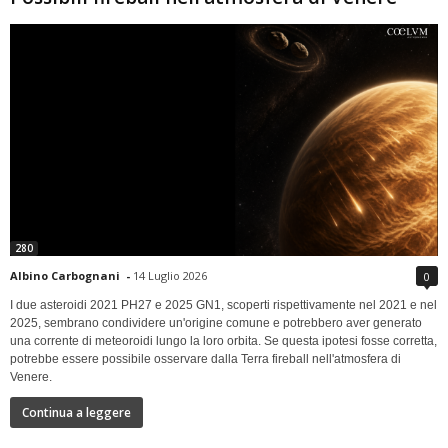
280
Albino Carbognani
-
14 Luglio 2026
0
I due asteroidi 2021 PH27 e 2025 GN1, scoperti rispettivamente nel 2021 e nel
2025, sembrano condividere un'origine comune e potrebbero aver generato
una corrente di meteoroidi lungo la loro orbita. Se questa ipotesi fosse corretta,
potrebbe essere possibile osservare dalla Terra fireball nell'atmosfera di
Venere.
Continua a leggere