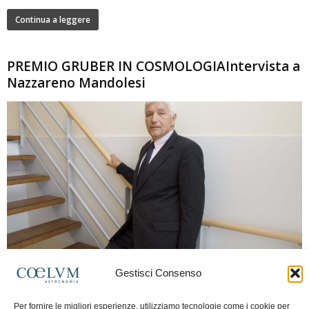
Continua a leggere
PREMIO GRUBER IN COSMOLOGIAIntervista a
Nazzareno Mandolesi
280
Gestisci Consenso
Frida Paolella
-
16 Giugno 2026
0
Intervista al professor Nazzareno Mandolesi, tra i protagonisti della cosmologia
Per fornire le migliori esperienze, utilizziamo tecnologie come i cookie per
spaziale europea e della missione Planck. Il dialogo ripercorre i principali