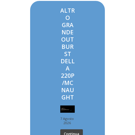
ALTR
O
GRA
NDE
OUT
BUR
ST
DELL
A
220P
/MC
NAU
GHT
7 Agosto
2026
Continua