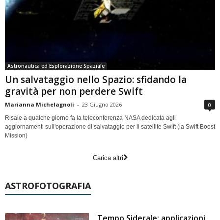
Astronautica ed Esplorazione Spaziale
Un salvataggio nello Spazio: sfidando la
gravità per non perdere Swift
Marianna Michelagnoli
-
23 Giugno 2026
0
Risale a qualche giorno fa la teleconferenza NASA dedicata agli
aggiornamenti sull'operazione di salvataggio per il satellite Swift (la Swift Boost
Mission)
Carica altri
ASTROFOTOGRAFIA
Tempo Siderale: applicazioni