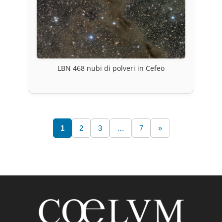
LBN 468 nubi di polveri in Cefeo
1
2
3
…
7
»