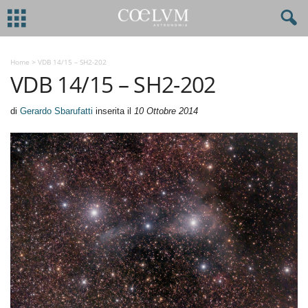
Home
>
VDB 14/15 – SH2-202
VDB 14/15 – SH2-202
di
Gerardo Sbarufatti
inserita il
10 Ottobre 2014