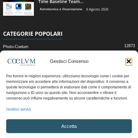
Time Baseline Team...
Astrotecnica e Osservazione
6 Agosto 2026
CATEGORIE POPOLARI
12873
Photo-Coelum
2914
Mostre e Incontri
Gestisci Consenso
2411
News di Astronomia
1315
Cielo del Mese
Per fornire le migliori esperienze, utilizziamo tecnologie come i cookie per
memorizzare e/o accedere alle informazioni del dispositivo. Il consenso a
365
Astronomia, Astrofisica e Cosmologia
queste tecnologie ci permetterà di elaborare dati come il comportamento di
268
Articoli e Risorse On-Line
navigazione o ID unici su questo sito. Non acconsentire o ritirare il
consenso può influire negativamente su alcune caratteristiche e funzioni.
192
Il Blog della Redazione
Gestisci servizi
Pubblicità:
ads@coelum.com
Accetta
Copyright © 1997 - 2024 vietata la riproduzione.
CF/P.IVA/VAT.C IT.01988340434