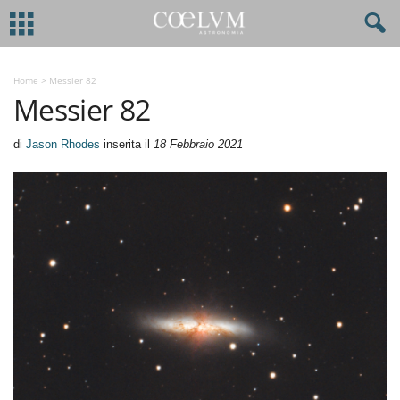
Home
>
Messier 82
Messier 82
di
Jason Rhodes
inserita il
18 Febbraio 2021