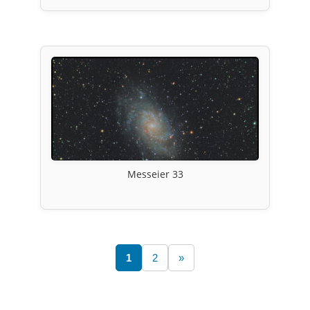
Messeier 33
1
2
»