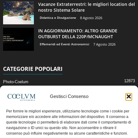
Vacanze Extraterrestri: le migliori location del
nostro Sistema Solare
Didattica e Divulgazione
8 Agosto 2026
IN AGGIORNAMENTO: ALTRO GRANDE
OUTBURST DELLA 220P/MCNAUGHT
Effemeridi ed Eventi Astronomici
7 Agosto 2026
CATEGORIE POPOLARI
12873
Photo-Coelum
2914
Mostre e Incontri
Gestisci Consenso
2412
News di Astronomia
1315
Cielo del Mese
Per fornire le migliori esperienze, utilizziamo tecnologie come i cookie per
memorizzare e/o accedere alle informazioni del dispositivo. Il consenso a
365
Astronomia, Astrofisica e Cosmologia
queste tecnologie ci permetterà di elaborare dati come il comportamento di
268
navigazione o ID unici su questo sito. Non acconsentire o ritirare il
Articoli e Risorse On-Line
consenso può influire negativamente su alcune caratteristiche e funzioni.
193
Il Blog della Redazione