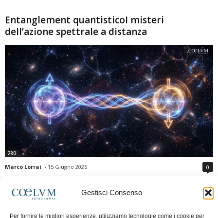
Entanglement quantisticoI misteri
dell’azione spettrale a distanza
280
Marco Lorrai
-
15 Giugno 2026
0
L'entanglement quantistico è uno dei fenomeni più sorprendenti della fisica
moderna: due particelle possono mostrare correlazioni che sembrano ignorare
Gestisci Consenso
la distanza che le separa. Gli esperimenti e i teoremi di Bell hanno escluso le
semplici spiegazioni basate su "variabili nascoste" locali, confermando le
Per fornire le migliori esperienze, utilizziamo tecnologie come i cookie per
previsioni della meccanica quantistica. Nonostante ciò, l'entanglement non