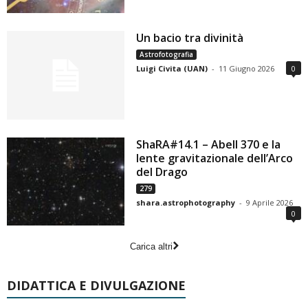
Un bacio tra divinità
Astrofotografia
Luigi Civita (UAN)
-
11 Giugno 2026
0
ShaRA#14.1 – Abell 370 e la
lente gravitazionale dell’Arco
del Drago
279
shara.astrophotography
-
9 Aprile 2026
0
Carica altri
DIDATTICA E DIVULGAZIONE