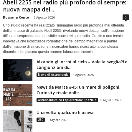
Abell 2255 nel radio più profondo di sempre:
nuova mappa del...
Rossana Conte
-
6 Agosto 2026
0
Uno studio recente ha realizzato l'immagine radio più profonda mai ottenuta
dell'ammasso di galassie Abell 2255, rivelando nuovi dettagli sull'emissione
diffusa e scoprendo una possibile nuova reliquia radio. Grazie a una tecnica
innovativa che ricostruisce l'orientazione del campo magnetico a partire
dall'emissione di sincrotrone, i ricercatori hanno ricostruito la complessa
dinamica che plasma questo enorme laboratorio cosmico.
Alzando gli occhi al cielo – Vale la sveglia?Le
congiunzioni di...
News di Astronomia
5 Agosto 2026
News da Marte #45: un mare di poligoni,
Curiosity risale Valle...
Astronautica ed Esplorazione Spaziale
5 Agosto 2026
Una volta qualcuno li usava
280
1 Agosto 2026