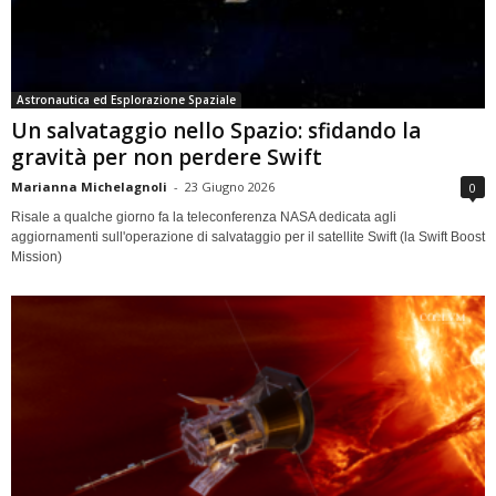
Astronautica ed Esplorazione Spaziale
Un salvataggio nello Spazio: sfidando la
gravità per non perdere Swift
Marianna Michelagnoli
-
23 Giugno 2026
0
Risale a qualche giorno fa la teleconferenza NASA dedicata agli
aggiornamenti sull'operazione di salvataggio per il satellite Swift (la Swift Boost
Mission)