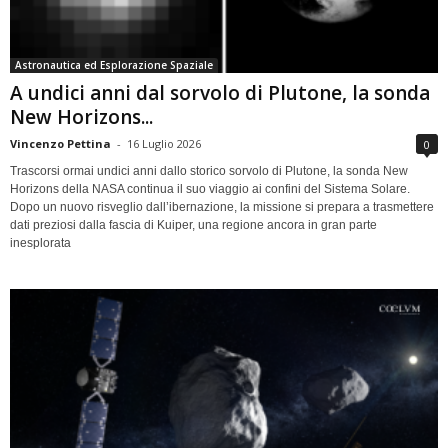
Astronautica ed Esplorazione Spaziale
A undici anni dal sorvolo di Plutone, la sonda
New Horizons...
Vincenzo Pettina
-
16 Luglio 2026
0
Trascorsi ormai undici anni dallo storico sorvolo di Plutone, la sonda New
Horizons della NASA continua il suo viaggio ai confini del Sistema Solare.
Dopo un nuovo risveglio dall’ibernazione, la missione si prepara a trasmettere
dati preziosi dalla fascia di Kuiper, una regione ancora in gran parte
inesplorata