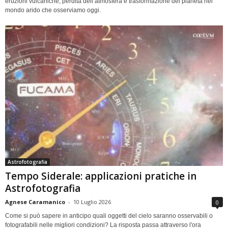
eruzioni vulcaniche, perdita dell’atmosfera e trasformazione del pianeta nel
mondo arido che osserviamo oggi.
Astrofotografia
Tempo Siderale: applicazioni pratiche in
Astrofotografia
Agnese Caramanico
-
10 Luglio 2026
0
Come si può sapere in anticipo quali oggetti del cielo saranno osservabili o
fotografabili nelle migliori condizioni? La risposta passa attraverso l'ora