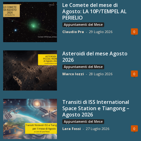
Le Comete del mese di
Agosto: LA 10P/TEMPEL AL
PERIELIO
Appuntamenti del Mese
Claudio Pra
-
29 Luglio 2026
0
Asteroidi del mese Agosto
2026
Appuntamenti del Mese
Marco Iozzi
-
28 Luglio 2026
0
Transiti di ISS International
Space Station e Tiangong –
Agosto 2026
Appuntamenti del Mese
Lara Fossi
-
27 Luglio 2026
0