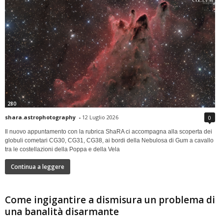
280
shara.astrophotography
-
12 Luglio 2026
0
Il nuovo appuntamento con la rubrica ShaRA ci accompagna alla scoperta dei
globuli cometari CG30, CG31, CG38, ai bordi della Nebulosa di Gum a cavallo
tra le costellazioni della Poppa e della Vela
Continua a leggere
Come ingigantire a dismisura un problema di
una banalità disarmante