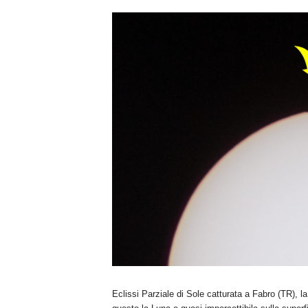
n
o
m
i
a
Eclissi Parziale di Sole catturata a Fabro (TR), la 