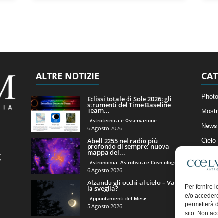
ALTRE NOTIZIE
CAT
Photo
Eclissi totale di Sole 2026: gli
strumenti del Time Baseline
Team...
Mostr
Astrotecnica e Osservazione
News 
6 Agosto 2026
Abell 2255 nel radio più
Cielo
profondo di sempre: nuova
mappa del...
Astro
Astronomia, Astrofisica e Cosmologia
Artico
6 Agosto 2026
Alzando gli occhi al cielo – Vale
Il Bl
Per fornire 
la sveglia?
e/o accedere
Appuntamenti del Mese
permetterà d
5 Agosto 2026
sito. Non ac