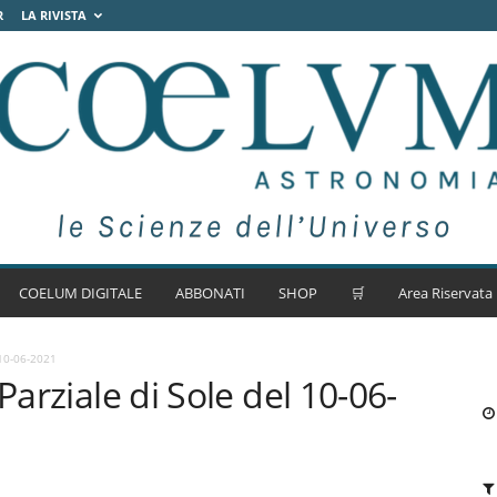
R
LA RIVISTA
COELUM DIGITALE
ABBONATI
SHOP
🛒
Area Riservata
 10-06-2021
Parziale di Sole del 10-06-