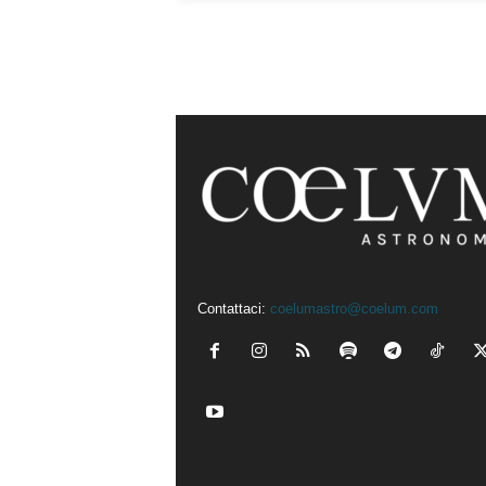
Contattaci:
coelumastro@coelum.com