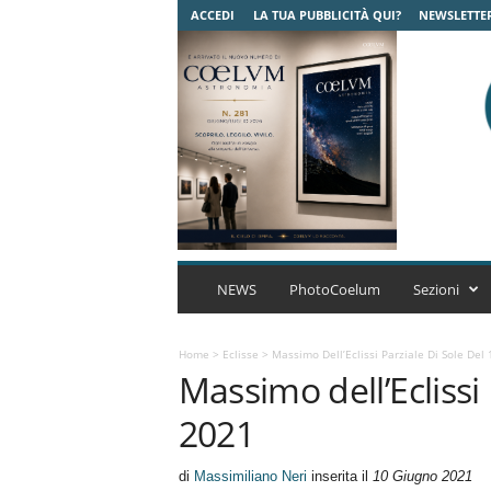
ACCEDI
LA TUA PUBBLICITÀ QUI?
NEWSLETTE
C
o
NEWS
PhotoCoelum
Sezioni
e
l
u
Home
>
Eclisse
>
Massimo Dell’Eclissi Parziale Di Sole Del
Massimo dell’Eclissi 
m
A
2021
s
t
r
di
Massimiliano Neri
inserita il
10 Giugno 2021
o