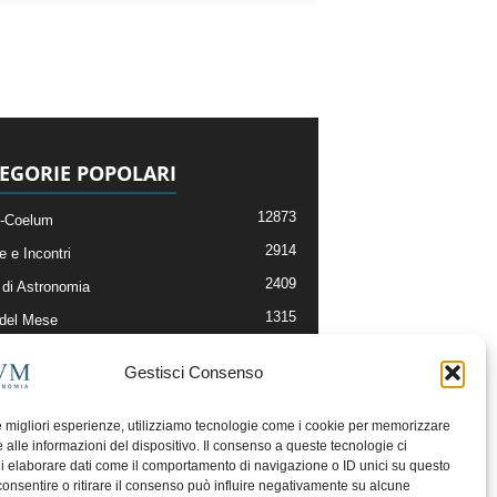
EGORIE POPOLARI
12873
-Coelum
2914
e e Incontri
2409
di Astronomia
1315
 del Mese
365
nomia, Astrofisica e Cosmologia
Gestisci Consenso
268
li e Risorse On-Line
192
og della Redazione
le migliori esperienze, utilizziamo tecnologie come i cookie per memorizzare
 alle informazioni del dispositivo. Il consenso a queste tecnologie ci
i elaborare dati come il comportamento di navigazione o ID unici su questo
consentire o ritirare il consenso può influire negativamente su alcune