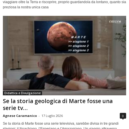
viaggiare oltre la Terra e riscoprire, proprio guardandola da lontano, quanto sia
preziosa la nostra unica casa
Didattica e Divulgazione
Se la storia geologica di Marte fosse una
serie tv…
Agnese Caramanico
-
17 Luglio 2026
0
Se la storia di Marte fosse una serie televisiva, sarebbe divisa in tre grandi
stagioni: il Noachiano, l’Esperiano e l’Amazoniano. Un viaggio attraverso