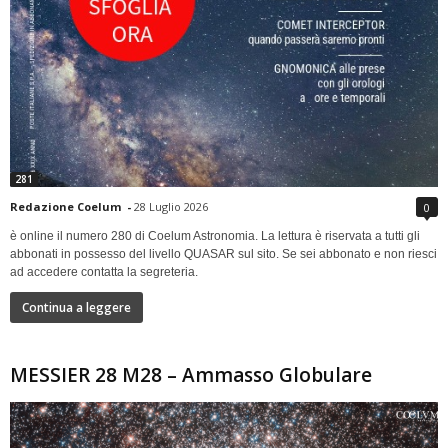
281
Redazione Coelum
-
28 Luglio 2026
0
è online il numero 280 di Coelum Astronomia. La lettura è riservata a tutti gli
abbonati in possesso del livello QUASAR sul sito. Se sei abbonato e non riesci
ad accedere contatta la segreteria.
Continua a leggere
MESSIER 28 M28 – Ammasso Globulare