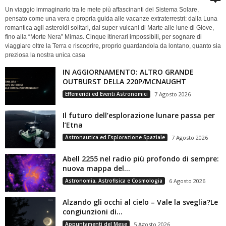
Un viaggio immaginario tra le mete più affascinanti del Sistema Solare,
pensato come una vera e propria guida alle vacanze extraterrestri: dalla Luna
romantica agli asteroidi solitari, dai super-vulcani di Marte alle lune di Giove,
fino alla “Morte Nera” Mimas. Cinque itinerari impossibili, per sognare di
viaggiare oltre la Terra e riscoprire, proprio guardandola da lontano, quanto sia
preziosa la nostra unica casa
IN AGGIORNAMENTO: ALTRO GRANDE
OUTBURST DELLA 220P/MCNAUGHT
Effemeridi ed Eventi Astronomici
7 Agosto 2026
Il futuro dell’esplorazione lunare passa per
l’Etna
Astronautica ed Esplorazione Spaziale
7 Agosto 2026
Abell 2255 nel radio più profondo di sempre:
nuova mappa del...
Astronomia, Astrofisica e Cosmologia
6 Agosto 2026
Alzando gli occhi al cielo – Vale la sveglia?Le
congiunzioni di...
Appuntamenti del Mese
5 Agosto 2026