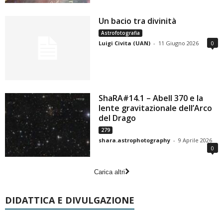
Un bacio tra divinità
Astrofotografia
Luigi Civita (UAN)
-
11 Giugno 2026
0
ShaRA#14.1 – Abell 370 e la
lente gravitazionale dell’Arco
del Drago
279
shara.astrophotography
-
9 Aprile 2026
0
Carica altri
DIDATTICA E DIVULGAZIONE