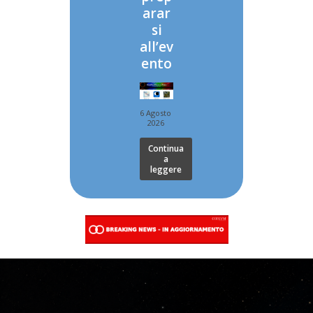
arar
si
all’ev
ento
6 Agosto
2026
Continua
a
leggere