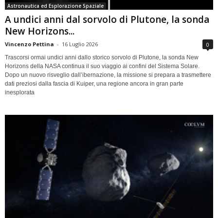
Astronautica ed Esplorazione Spaziale
A undici anni dal sorvolo di Plutone, la sonda
New Horizons...
Vincenzo Pettina
-
16 Luglio 2026
0
Trascorsi ormai undici anni dallo storico sorvolo di Plutone, la sonda New
Horizons della NASA continua il suo viaggio ai confini del Sistema Solare.
Dopo un nuovo risveglio dall’ibernazione, la missione si prepara a trasmettere
dati preziosi dalla fascia di Kuiper, una regione ancora in gran parte
inesplorata