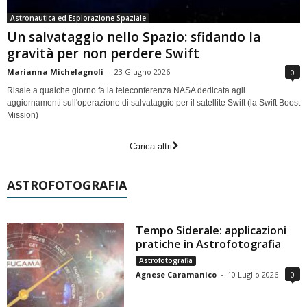
Astronautica ed Esplorazione Spaziale
Un salvataggio nello Spazio: sfidando la
gravità per non perdere Swift
Marianna Michelagnoli
-
23 Giugno 2026
0
Risale a qualche giorno fa la teleconferenza NASA dedicata agli
aggiornamenti sull'operazione di salvataggio per il satellite Swift (la Swift Boost
Mission)
Carica altri
ASTROFOTOGRAFIA
Tempo Siderale: applicazioni
pratiche in Astrofotografia
Astrofotografia
Agnese Caramanico
-
10 Luglio 2026
0