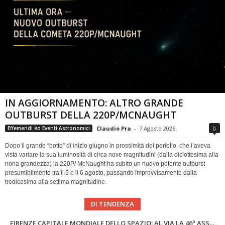
IN AGGIORNAMENTO: ALTRO GRANDE
OUTBURST DELLA 220P/MCNAUGHT
Claudio Pra
-
7 Agosto 2026
0
Effemeridi ed Eventi Astronomici
Dopo il grande “botto” di inizio giugno in prossimità del perielio, che l’aveva
vista variare la sua luminosità di circa nove magnitudini (dalla diciottesima alla
nona grandezza) la 220P/ McNaught ha subìto un nuovo potente outburst
presumibilmente tra il 5 e il 6 agosto, passando improvvisamente dalla
tredicesima alla settima magnitudine.
DI TENDENZA
SUPERNOVAE aggiornamenti del mese – Agosto 2026
Cielo del Mese di Agosto 2026