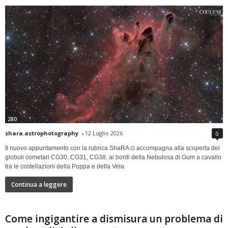
280
shara.astrophotography
-
12 Luglio 2026
0
Il nuovo appuntamento con la rubrica ShaRA ci accompagna alla scoperta dei
globuli cometari CG30, CG31, CG38, ai bordi della Nebulosa di Gum a cavallo
tra le costellazioni della Poppa e della Vela
Continua a leggere
Come ingigantire a dismisura un problema di