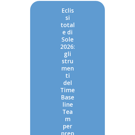
Eclis
si
total
e di
Sole
2026:
gli
stru
men
ti
del
Time
Base
line
Tea
m
per
prep