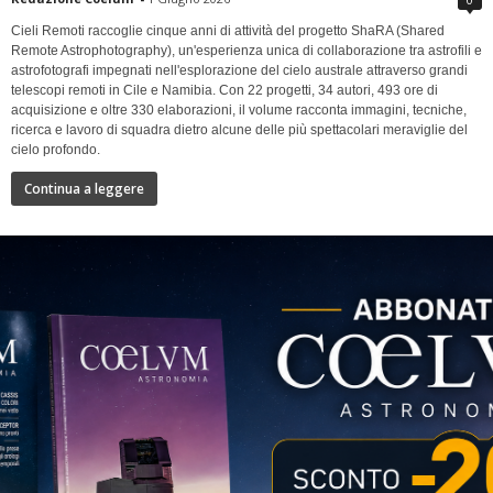
Cieli Remoti raccoglie cinque anni di attività del progetto ShaRA (Shared
Remote Astrophotography), un'esperienza unica di collaborazione tra astrofili e
astrofotografi impegnati nell'esplorazione del cielo australe attraverso grandi
telescopi remoti in Cile e Namibia. Con 22 progetti, 34 autori, 493 ore di
acquisizione e oltre 330 elaborazioni, il volume racconta immagini, tecniche,
ricerca e lavoro di squadra dietro alcune delle più spettacolari meraviglie del
cielo profondo.
Continua a leggere